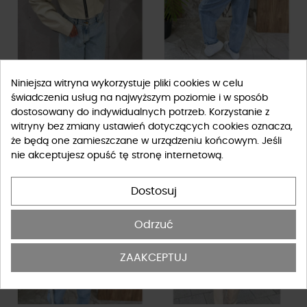
Ramoneska krótka La Milla
Trencz krótki sztruksowy By o
Niniejsza witryna wykorzystuje pliki cookies w celu
śmietankowa
la la...! śmietanowy
świadczenia usług na najwyższym poziomie i w sposób
599,00 zł
199,00 zł
409,00 zł
dostosowany do indywidualnych potrzeb. Korzystanie z
FILTRUJ
witryny bez zmiany ustawień dotyczących cookies oznacza,
że będą one zamieszczane w urządzeniu końcowym. Jeśli
-210 zł
-249 zł
nie akceptujesz opuść tę stronę internetową.
Wyprzedaż
Wyprzedaż
Dostosuj
Odrzuć
ZAAKCEPTUJ