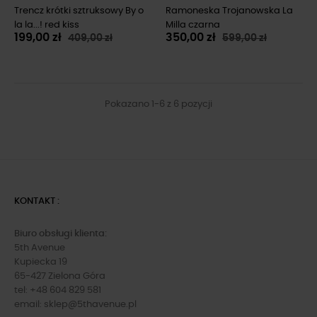
Trencz krótki sztruksowy By o
Ramoneska Trojanowska La
la la...! red kiss
Milla czarna
199,00 zł
350,00 zł
409,00 zł
599,00 zł
Pokazano 1-6 z 6 pozycji
KONTAKT :
Biuro obsługi klienta:
5th Avenue
Kupiecka 19
65-427 Zielona Góra
tel: +48 604 829 581
email:
sklep@5thavenue.pl