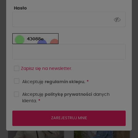
Hasło
Ramoneska 2w1 La Milla
Ramoneska La Milla
Zapisz się na newsletter.
czarna
śmietankowa
599,00 zł
599,00 zł
Akceptuję
regulamin sklepu.
*
Akceptuję
politykę prywatności
danych
NOWOŚĆ
-210 zł
klienta.
*
Wyprzedaż
ZAREJESTRUJ MNIE