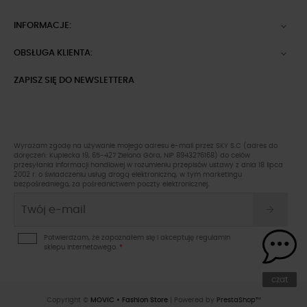
INFORMACJE:

OBSŁUGA KLIENTA:

ZAPISZ SIĘ DO NEWSLETTERA
Wyrażam zgodę na używanie mojego adresu e-mail przez SKY S.C (adres do
doręczeń: Kupiecka 19, 65-427 Zielona Góra, NIP 8943276168) do celów
przesyłania informacji handlowej w rozumieniu przepisów ustawy z dnia 18 lipca
2002 r. o świadczeniu usług drogą elektroniczną, w tym marketingu
bezpośredniego, za pośrednictwem poczty elektronicznej.
Potwierdzam, że zapoznałem się i akceptuję
regulamin
sklepu
internetowego.
*
czat
Copyright ©
MOVIC • Fashion Store
| Powered by
PrestaShop™