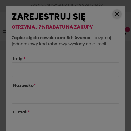
JESIEŃ 2026 DROP NR.1 JUZ W SPRZEDAŻY
ZAREJESTRUJ SIĘ
OTRZYMAJ 7% RABATU NA ZAKUPY
0
Toggle
☰
navigation
Zapisz się do newslettera 5th Avenue
i otrzymaj
jednorazowy kod rabatowy
Okrycia wierzchnie
Ramoneski
wysłany na e-mail.
Imię
*
RAMONESKI DAMSKIE
Ramoneski
Nazwisko
*

Najnowsze najpierw
Pokazano 1-6 z 6 pozycji
E-mail
*
NOWOŚĆ
NOWOŚĆ