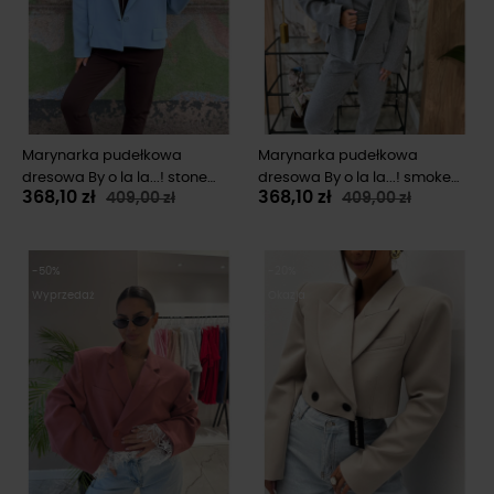
Marynarka pudełkowa
Marynarka pudełkowa
dresowa By o la la...! stone
dresowa By o la la...! smoke
368,10 zł
368,10 zł
409,00 zł
409,00 zł
blue
grey
-50%
-20%
Wyprzedaż
Okazja