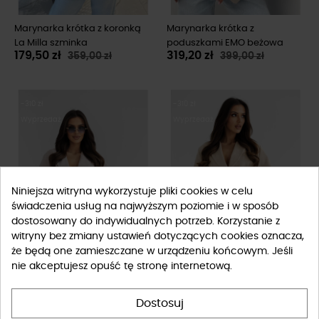
Marynarka krótka z koronką
Marynarka krótka z
La Milla szminka
poduszkami EMO beżowa
179,50 zł
319,20 zł
359,00 zł
399,00 zł
-310 zł
-310 zł
Wyprzedaż
Wyprzedaż
Niniejsza witryna wykorzystuje pliki cookies w celu
świadczenia usług na najwyższym poziomie i w sposób
dostosowany do indywidualnych potrzeb. Korzystanie z
FILTRUJ
witryny bez zmiany ustawień dotyczących cookies oznacza,
że będą one zamieszczane w urządzeniu końcowym. Jeśli
nie akceptujesz opuść tę stronę internetową.
Marynarka sztruksowa By o la
Marynarka sztruksowa By o la
la...! jasny beż
la...! beżowa
129,00 zł
129,00 zł
Dostosuj
439,00 zł
439,00 zł