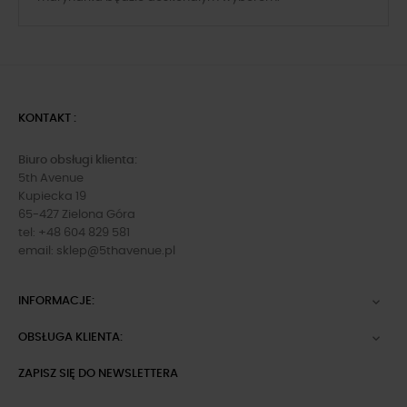
KONTAKT :
Biuro obsługi klienta:
5th Avenue
Kupiecka 19
65-427 Zielona Góra
tel: +48 604 829 581
email:
sklep@5thavenue.pl
INFORMACJE:

OBSŁUGA KLIENTA:

ZAPISZ SIĘ DO NEWSLETTERA