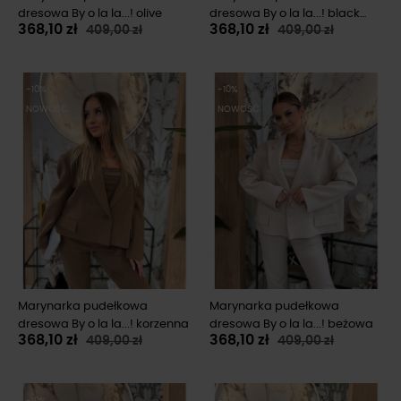
dresowa By o la la...! olive
dresowa By o la la...! black
368,10 zł
368,10 zł
409,00 zł
409,00 zł
cherry
-10%
-10%
NOWOŚĆ
NOWOŚĆ
Marynarka pudełkowa
Marynarka pudełkowa
dresowa By o la la...! korzenna
dresowa By o la la...! beżowa
368,10 zł
368,10 zł
409,00 zł
409,00 zł
-10%
-10%