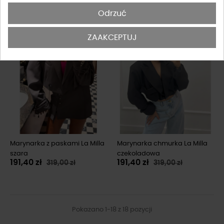
Odrzuć
-40%
-40%
ZAAKCEPTUJ
Marynarka z paskami La Milla
Marynarka chmurka La Milla
szara
czekoladowa
191,40 zł
191,40 zł
319,00 zł
319,00 zł
Pokazano 1-18 z 18 pozycji