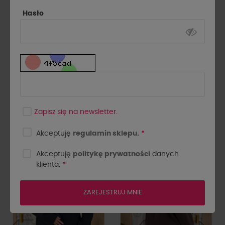
Hasło
Marynarka krótka z kokardką
Marynarka lejce La Milla
na rękawie La Milla czarna
camel
Zapisz się na newsletter.
319,00 zł
319,00 zł
Akceptuję
regulamin sklepu.
*
-10%
-10%
Akceptuję
politykę prywatności
danych
NOWOŚĆ
NOWOŚĆ
klienta.
*
ZAREJESTRUJ MNIE