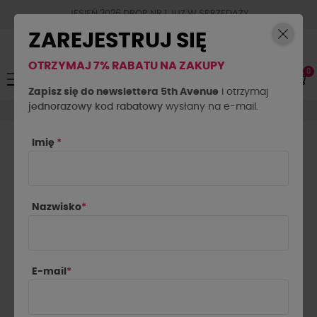
JESIEŃ 2026 DROP NR.1 JUZ W SPRZEDAŻY
ZAREJESTRUJ SIĘ
OTRZYMAJ 7% RABATU NA ZAKUPY
0
Toggle
☰
navigation
Zapisz się do newslettera 5th Avenue
i otrzymaj
jednorazowy kod rabatowy
Marynarki
Marynarki krótkie
wysłany na e-mail.
Imię
*
MARYNARKI KRÓTKIE DAMSKIE

Najnowsze najpierw
Nazwisko
*
Pokazano 1-18 z 18 pozycji
E-mail
*
NOWOŚĆ
NOWOŚĆ