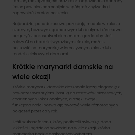
ramion, rodzaj zapięcia oraz kolor. Odpowiednio dobrany
fason powinien harmonijnie współgrać z sylwetką i
zapewniać komfort noszenia.
Najbardziej ponadczasowe pozostają modele w kolorze
czarnym, beżowym, granatowym lub białym, które łatwo
połączyć z pozostałymi elementami garderoby. Jeśli
zależy Ci na bardziej wyrazistym efekcie, możesz
postawić na marynarkę w intensywnym kolorze lub
model z ciekawymi detalami.
Krótkie marynarki damskie na
wiele okazji
Krótkie marynarki damskie doskonale łączą elegancję z
nowoczesnym stylem. Pasują do zestawów biznesowych,
codziennych i okazjonalnych, a dzięki swojej
funkcjonalności pozwalają tworzyć wiele różnorodnych
połączeń przez cały rok.
Jeśli szukasz fasonu, który podkreśli sylwetkę, doda
lekkości i będzie odpowiedni na wiele okazji, krótka
marynarka będzie doskonałym wyborem.