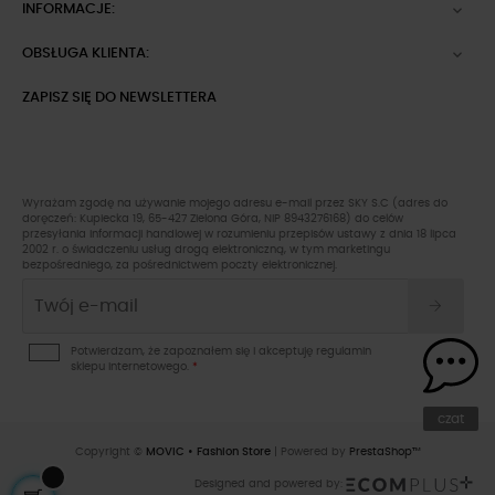
INFORMACJE:

OBSŁUGA KLIENTA:

ZAPISZ SIĘ DO NEWSLETTERA
Wyrażam zgodę na używanie mojego adresu e-mail przez SKY S.C (adres do
doręczeń: Kupiecka 19, 65-427 Zielona Góra, NIP 8943276168) do celów
przesyłania informacji handlowej w rozumieniu przepisów ustawy z dnia 18 lipca
2002 r. o świadczeniu usług drogą elektroniczną, w tym marketingu
bezpośredniego, za pośrednictwem poczty elektronicznej.
Potwierdzam, że zapoznałem się i akceptuję
regulamin
sklepu
internetowego.
*
czat
Copyright ©
MOVIC • Fashion Store
| Powered by
PrestaShop™
Designed and powered by: