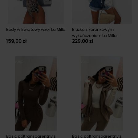
Body w kwiatowy wzór La Milla
Bluzka z koronkowym
wykończeniem La Milla
159,00 zł
229,00 zł
śmietankowa
NOWOŚĆ
NOWOŚĆ
Basic półtransparentny z
Basic półtransparentny z