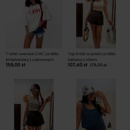
T-shirt oversize CHIC La Milla
Top krótki w paski La Milla
śmietanowy z czerwonym
beżowy z różem
159,00 zł
107,40 zł
179,00 zł
-40%
-30%
Wyprzedaż
Wyprzedaż