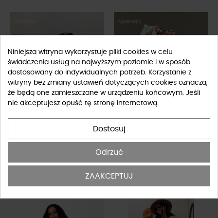
NOWOŚĆ
NOWOŚĆ
Niniejsza witryna wykorzystuje pliki cookies w celu
świadczenia usług na najwyższym poziomie i w sposób
dostosowany do indywidualnych potrzeb. Korzystanie z
FILTRUJ
witryny bez zmiany ustawień dotyczących cookies oznacza,
że będą one zamieszczane w urządzeniu końcowym. Jeśli
nie akceptujesz opuść tę stronę internetową.
Dostosuj
Top w paski La Milla biało
T-shirt oversize CHIC La Milla
pomarańczowy
szary z czerwonym
Odrzuć
139,00 zł
159,00 zł
ZAAKCEPTUJ
NOWOŚĆ
-40%
Wyprzedaż