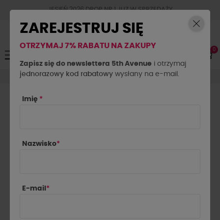
JESIEŃ 2026 DROP NR.1 JUZ W SPRZEDAŻY
ZAREJESTRUJ SIĘ
OTRZYMAJ 7% RABATU NA ZAKUPY
0
Toggle
☰
navigation
Zapisz się do newslettera 5th Avenue
i otrzymaj
jednorazowy kod rabatowy
La Milla
Bluzki La Milla
wysłany na e-mail.
Imię
*
BLUZKI LA MILLA

Najnowsze najpierw
Nazwisko
*
Pokazano 1-24 z 62 pozycji
E-mail
*
NOWOŚĆ
NOWOŚĆ