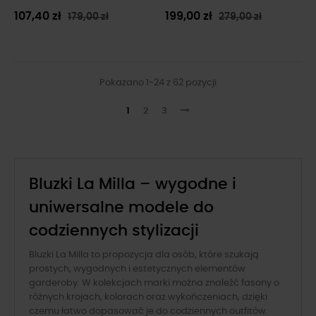
107,40 zł
199,00 zł
179,00 zł
279,00 zł
Pokazano 1-24 z 62 pozycji
1
2
3
Bluzki La Milla – wygodne i
uniwersalne modele do
codziennych stylizacji
Bluzki La Milla to propozycja dla osób, które szukają
prostych, wygodnych i estetycznych elementów
garderoby. W kolekcjach marki można znaleźć fasony o
różnych krojach, kolorach oraz wykończeniach, dzięki
czemu łatwo dopasować je do codziennych outfitów.