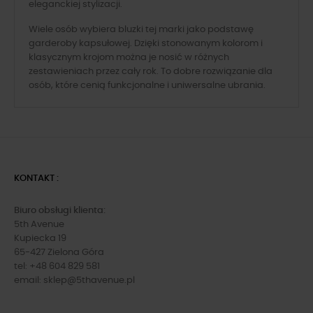
eleganckiej stylizacji.
Wiele osób wybiera bluzki tej marki jako podstawę
garderoby kapsułowej. Dzięki stonowanym kolorom i
klasycznym krojom można je nosić w różnych
zestawieniach przez cały rok. To dobre rozwiązanie dla
osób, które cenią funkcjonalne i uniwersalne ubrania.
KONTAKT :
Biuro obsługi klienta:
5th Avenue
Kupiecka 19
65-427 Zielona Góra
tel: +48 604 829 581
email:
sklep@5thavenue.pl