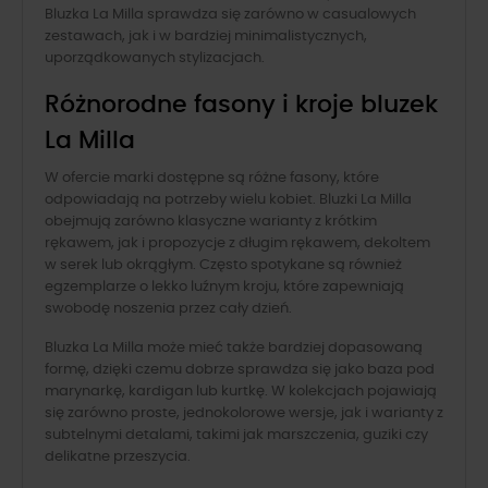
Bluzka La Milla sprawdza się zarówno w casualowych
zestawach, jak i w bardziej minimalistycznych,
uporządkowanych stylizacjach.
Różnorodne fasony i kroje bluzek
La Milla
W ofercie marki dostępne są różne fasony, które
odpowiadają na potrzeby wielu kobiet. Bluzki La Milla
obejmują zarówno klasyczne warianty z krótkim
rękawem, jak i propozycje z długim rękawem, dekoltem
w serek lub okrągłym. Często spotykane są również
egzemplarze o lekko luźnym kroju, które zapewniają
swobodę noszenia przez cały dzień.
Bluzka La Milla może mieć także bardziej dopasowaną
formę, dzięki czemu dobrze sprawdza się jako baza pod
marynarkę, kardigan lub kurtkę. W kolekcjach pojawiają
się zarówno proste, jednokolorowe wersje, jak i warianty z
subtelnymi detalami, takimi jak marszczenia, guziki czy
delikatne przeszycia.