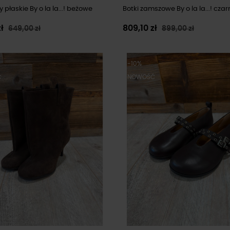
 płaskie By o la la...! beżowe
Botki zamszowe By o la la...! czar
zł
809,10 zł
649,00 zł
899,00 zł
-10%
Ć
NOWOŚĆ