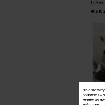
Botki zam
809,10 
-10%
NOWOŚ
Niniejsza wit
poziomie i w 
zmiany ustaw
końcowym. Jeś