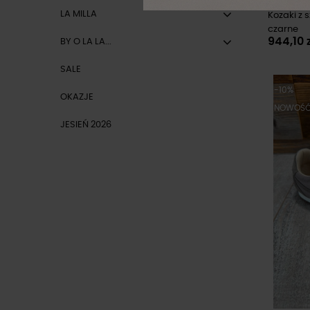
LA MILLA
Kozaki z s
czarne
944,10 
BY O LA LA...
SALE
-10%
OKAZJE
NOWOŚ
JESIEŃ 2026