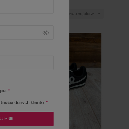

Sortuj wg:
Najnowsze najpierw
-10%
NOWOŚĆ
pu.
*
tności
danych klienta.
*
UJ MNIE