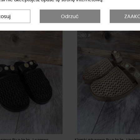
na platformie By o la la...! olive
Sneakersy na platformie By o la la
korzenne
zł
629,10 zł
699,00 zł
699,00 zł
tosuj
Odrzuć
ZAAKC
-380 zł