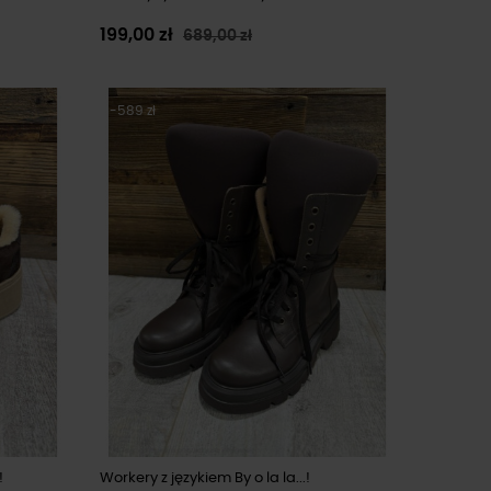
199,00 zł
689,00 zł
-589 zł
!
Workery z językiem By o la la...!