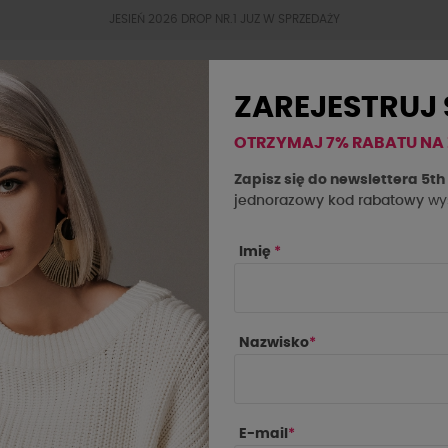
JESIEŃ 2026 DROP NR.1 JUZ W SPRZEDAŻY
ZAREJESTRUJ 
OTRZYMAJ 7% RABATU NA
BESTSELLERY
JESIEŃ 2026
OKAZJE
SAL
Zapisz się do newslettera 5t
jednorazowy kod rabatowy
wys
Imię
*
Y O LA LA
Nazwisko
*
PRODUCENCI
E-mail
*