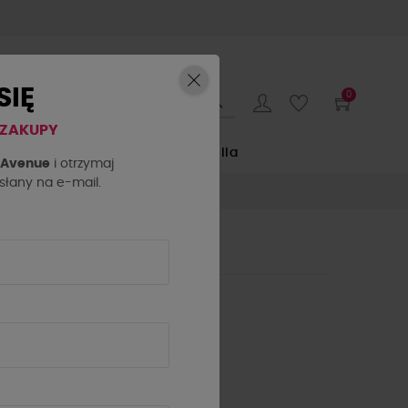
SIĘ
0
 ZAKUPY
E
by o la la...
La Milla
h Avenue
i otrzymaj
łany na e-mail.