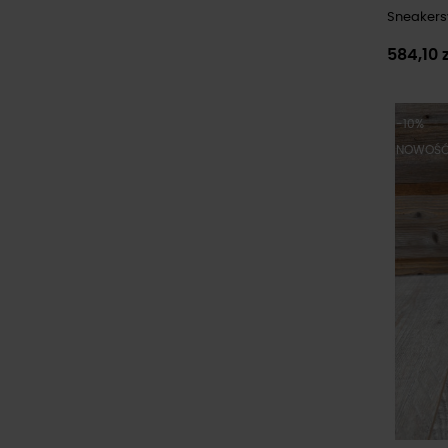
Sneakersy
584,10 
-10%
NOWOŚ