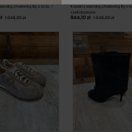
zeroką cholewką By o la la...!
Kozaki z szeroką cholewką By o la 
czekoladowe
zł
944,10 zł
1 049,00 zł
1 049,00 zł
-10%
Ć
NOWOŚĆ