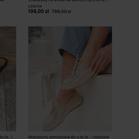
owe
Sneakesy na koturnie Marant By o la la...!
czarne
199,00 zł
799,00 zł
-490 zł
Wyprzedaż
 la...!
Mokasyny zamszowe By o la la...! beżowe