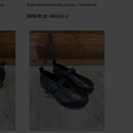
ne
Botki zamszowe By o la la...! korzenne
809,10 zł
899,00 zł
-10%
NOWOŚĆ