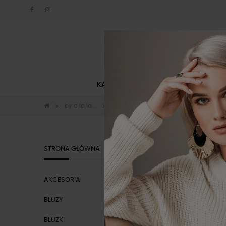
KATEGORIE
NOWOŚCI
by o la la...
Obuwie by o la la
OBUWIE B
STRONA GŁÓWNA
AKCESORIA
CENA
BLUZY
BLUZKI