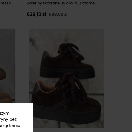
spresso
Baleriny skórzane By o la la...! czarne
629,10 zł
699,00 zł
-10%
NOWOŚĆ
ższym
ryny bez
urządzeniu