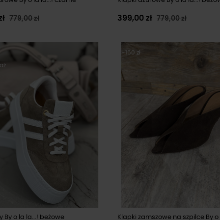
rowe By o la la...! czarne
Klapki ażurowe By o la la...! beż
zł
399,00 zł
779,00 zł
779,00 zł
-160 zł
aż
 By o la la...! beżowe
Klapki zamszowe na szpilce By o la