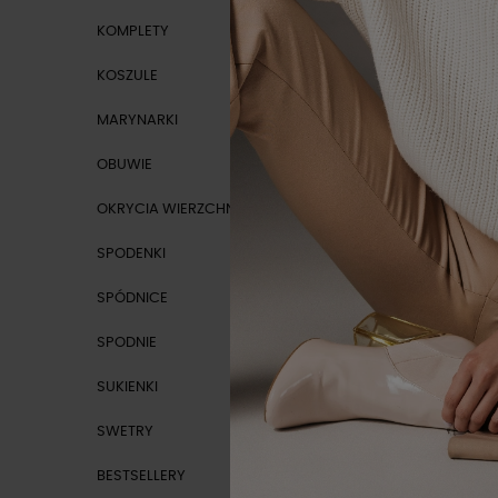
KOMPLETY
KOSZULE
MARYNARKI
-10%
OBUWIE
NOWOŚ
OKRYCIA WIERZCHNIE
SPODENKI
SPÓDNICE
SPODNIE
SUKIENKI
SWETRY
BESTSELLERY