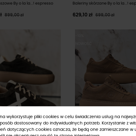
szowe By o la la...! espresso
Baleriny skórzane By o la la...! e
zł
629,10 zł
899,00 zł
699,00 zł
-10%
Ć
NOWOŚĆ
ryna wykorzystuje pliki cookies w celu świadczenia usług na najwy
sposób dostosowany do indywidualnych potrzeb. Korzystanie z wit
ień dotyczących cookies oznacza, że będą one zamieszczane w 
li nie akceptujesz opuść tę stronę internetową.