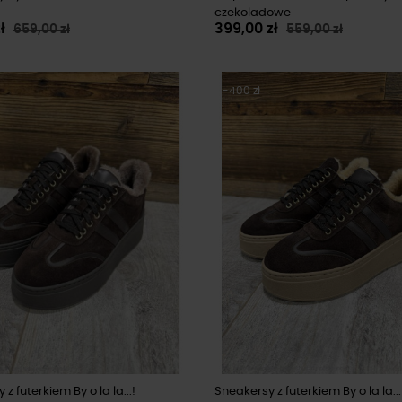
czekoladowe
zł
399,00 zł
659,00 zł
559,00 zł
-400 zł
z futerkiem By o la la...!
Sneakersy z futerkiem By o la la...