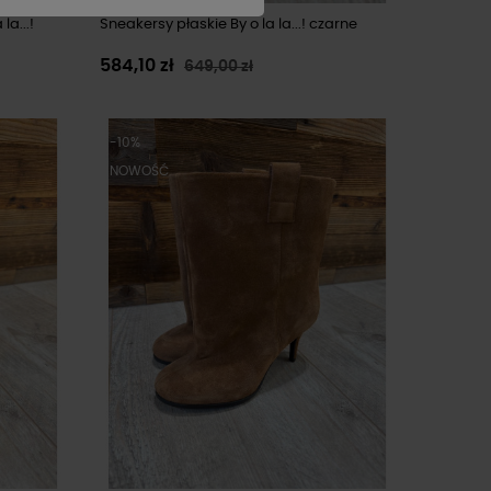
la...!
Sneakersy płaskie By o la la...! czarne
584,10 zł
649,00 zł
-10%
NOWOŚĆ