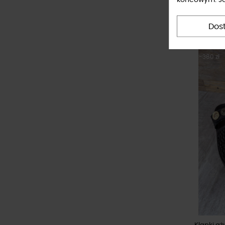
Sneakersy 
629,10 
Dos
-380 zł