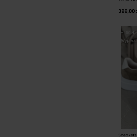
Klapki ażu
399,00 
-460 zł
Wyprzed
Sneakersy