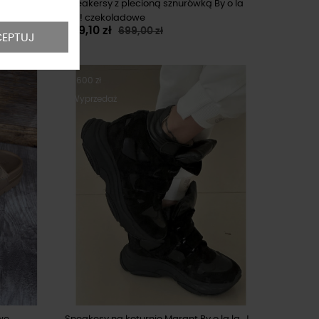
...!
Sneakersy z plecioną sznurówką By o la
la...! czekoladowe
629,10 zł
699,00 zł
EPTUJ
-600 zł
Wyprzedaż