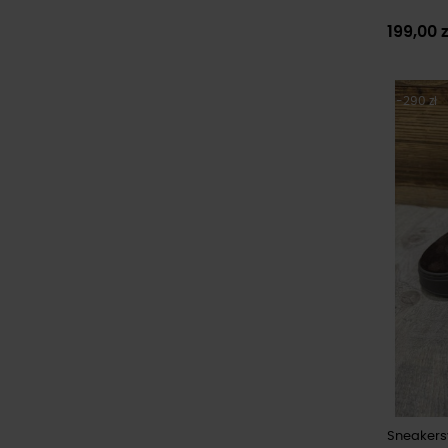
199,00 
-290 zł
Sneakersy 