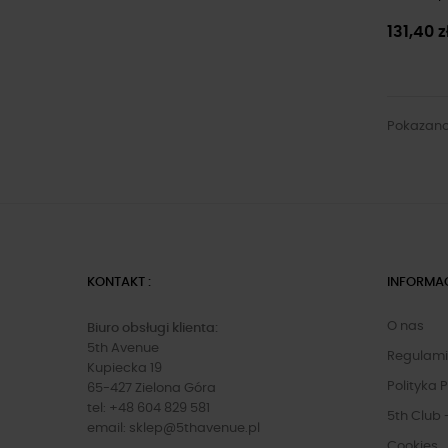
131,40 z
Pokazano 
KONTAKT :
INFORMA
O nas
Biuro obsługi klienta:
5th Avenue
Regulam
Kupiecka 19
Polityka 
65-427 Zielona Góra
tel: +48 604 829 581
5th Club 
email:
sklep@5thavenue.pl
Cookies