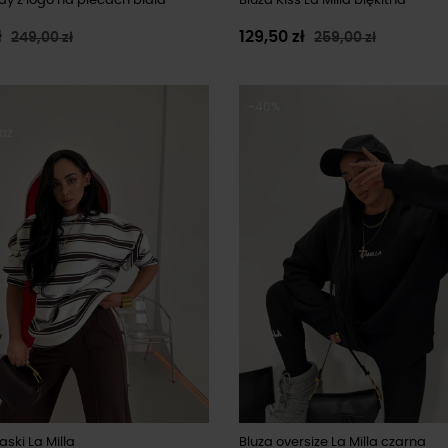
dy z logo na plecach biała
Bluza Kiss La Milla błękitna
ł
129,50 zł
249,00 zł
259,00 zł
-40%
aż
aski La Milla
Bluza oversize La Milla czarna