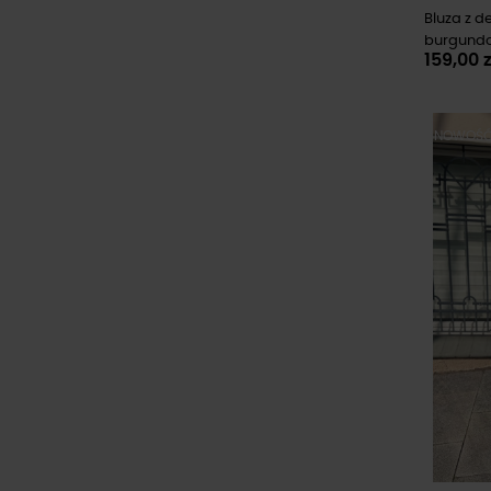
Bluza z d
burgund
159,00 z
NOWOŚ