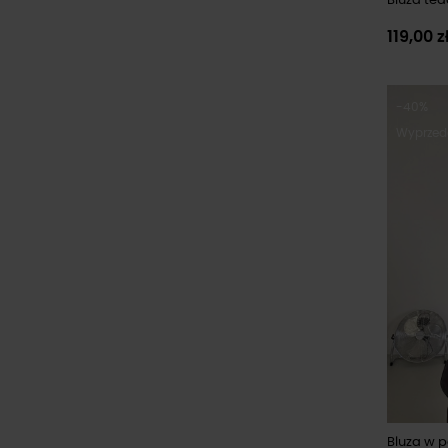
Bluza ted
119,00 z
-40%
Wyprzed
Bluza w p