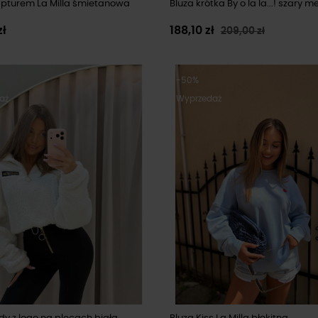
apturem La Milla śmietanowa
Bluza krótka By o la la...! szary m
zł
188,10 zł
209,00 zł
-50%
aż
Wyprzedaż