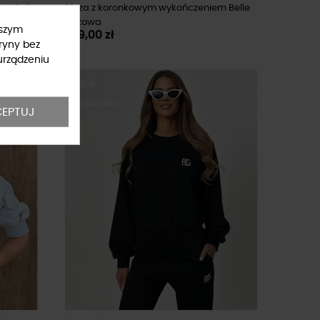
em Belle
Bluza z koronkowym wykończeniem Belle
beżowa
ższym
279,00 zł
ryny bez
urządzeniu
-76 zł
Wyprzedaż
EPTUJ