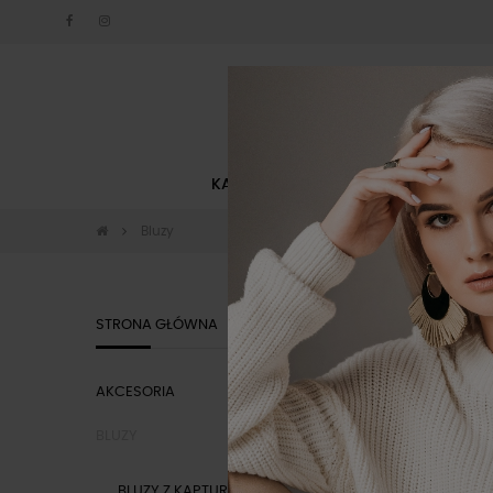
KATEGORIE
NOWOŚCI
Bluzy
BLUZY DA
STRONA GŁÓWNA
AKCESORIA
KATEGOR
BLUZY
BLUZY Z KAPTUREM