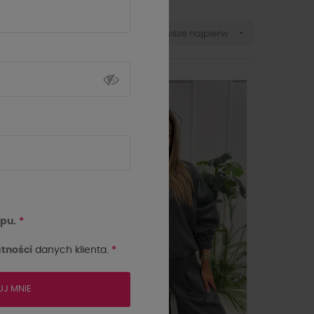

Sortuj wg:
Najnowsze najpierw
NOWOŚĆ
pu.
*
tności
danych klienta.
*
UJ MNIE