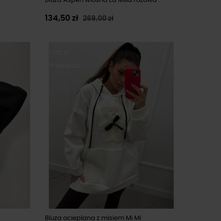
Bluza Aspen wiosna La Milla różowa
134,50 zł
269,00 zł
-120 zł
Wyprzedaż
Bluza ocieplana z misiem Mi Mi