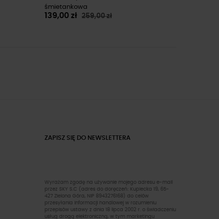
śmietankowa
139,00 zł
259,00 zł
ZAPISZ SIĘ DO NEWSLETTERA
Wyrażam zgodę na używanie mojego adresu e-mail
przez SKY S.C (adres do doręczeń: Kupiecka 19, 65-
427 Zielona Góra, NIP 8943276168) do celów
przesyłania informacji handlowej w rozumieniu
przepisów ustawy z dnia 18 lipca 2002 r. o świadczeniu
usług drogą elektroniczną, w tym marketingu