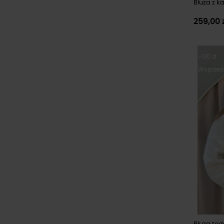
Bluza z k
259,00 
-130 zł
Wyprzed