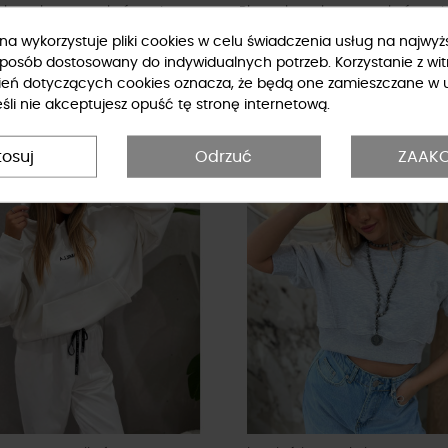
z koronkowym wykończeniem
Bluza z koronkowym wykończeni
żowe
granatowa
ryna wykorzystuje pliki cookies w celu świadczenia usług na najwy
zł
279,00 zł
sposób dostosowany do indywidualnych potrzeb. Korzystanie z wit
ień dotyczących cookies oznacza, że będą one zamieszczane w 
li nie akceptujesz opuść tę stronę internetową.
Ć
-10%
tosuj
Odrzuć
ZAAKC