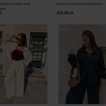
ekoltem w szpic Nina
Bluza Urban Soul czekoladowa
owa
ł
229,00 zł
Ć
NOWOŚĆ