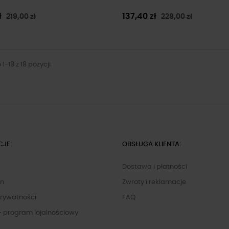
ł
137,40 zł
219,00 zł
229,00 zł
1-18 z 18 pozycji
CJE:
OBSŁUGA KLIENTA:
Dostawa i płatności
in
Zwroty i reklamacje
Prywatności
FAQ
- program lojalnościowy