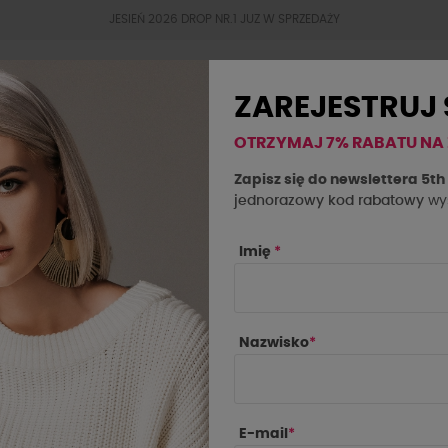
JESIEŃ 2026 DROP NR.1 JUZ W SPRZEDAŻY
ZAREJESTRUJ 
OTRZYMAJ 7% RABATU NA
BESTSELLERY
JESIEŃ 2026
OKAZJE
SAL
Zapisz się do newslettera 5t
jednorazowy kod rabatowy
wys
Imię
*
MSKIE
Nazwisko
*
IE
CENA
PRODUCE
E-mail
*