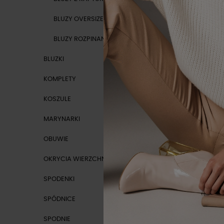
BLUZY OVERSIZE
BLUZY ROZPINANE
BLUZKI
NOWOŚ
KOMPLETY
KOSZULE
MARYNARKI
OBUWIE
OKRYCIA WIERZCHNIE
SPODENKI
SPÓDNICE
SPODNIE