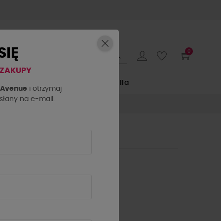
SIĘ
0
 ZAKUPY
E
by o la la...
La Milla
h Avenue
i otrzymaj
łany na e-mail.
NCI