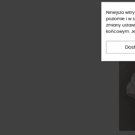
Spodnie 
Belle be
Niniejsza wit
229,00 
poziomie i w 
zmiany ustaw
końcowym. Jeś
NOWOŚ
Dos