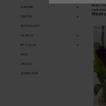
Bluza z d
SUKIENKI
czekola
159,00 z
SWETRY
BESTSELLERY
NOWOŚ
LA MILLA
BY O LA LA...
SALE
OKAZJE
JESIEŃ 2026