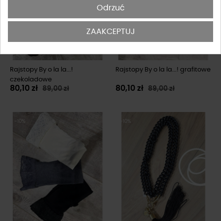
Odrzuć
ZAAKCEPTUJ
Rajstopy By o la la...!
Rajstopy By o la la...! grafitowe
czekoladowe
80,10 zł
80,10 zł
89,00 zł
89,00 zł
-10%
-10%