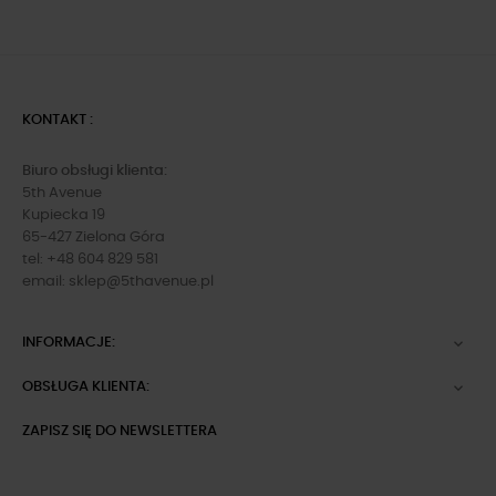
KONTAKT :
Biuro obsługi klienta:
5th Avenue
Kupiecka 19
65-427 Zielona Góra
tel: +48 604 829 581
email:
sklep@5thavenue.pl
INFORMACJE:

OBSŁUGA KLIENTA:

ZAPISZ SIĘ DO NEWSLETTERA