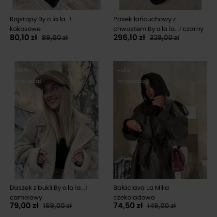
Rajstopy By o la la...!
Pasek łańcuchowy z
kokosowe
chwostem By o la la...! czarny
80,10 zł
296,10 zł
89,00 zł
329,00 zł
-80 zł
-50%
Wyprzedaż
Wyprzedaż
Daszek z bukli By o la la...!
Balaclava La Milla
camelowy
czekoladowa
79,00 zł
74,50 zł
159,00 zł
149,00 zł