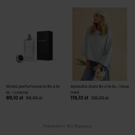
-10%
-10%
Woda perfumowana By o la
Apaszka duża By o la la...! blue
la...! czarna
mint
89,10 zł
116,10 zł
99,00 zł
129,00 zł
Pokazano 1-18 z 18 pozycji