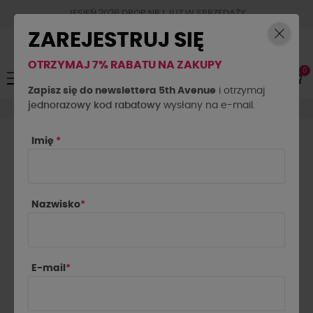
JESIEŃ 2026 DROP NR.1 JUZ W SPRZEDAŻY
ZAREJESTRUJ SIĘ
OTRZYMAJ 7% RABATU NA ZAKUPY
0
Toggle
☰
navigation
Zapisz się do newslettera 5th Avenue
i otrzymaj
jednorazowy kod rabatowy
Akcesoria
inne
wysłany na e-mail.
Imię
*
INNE

Najnowsze najpierw
Nazwisko
*
Pokazano 1-18 z 18 pozycji
E-mail
*
-10%
NOWOŚĆ