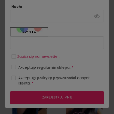
Hasło
Apaszka jesień By o la la...!
Pareo ażurowe By o la la...!
śmietankowe
Zapisz się na newsletter.
89,10 zł
59,00 zł
99,00 zł
Akceptuję
regulamin sklepu.
*
-30%
-30%
Akceptuję
politykę prywatności
danych
Wyprzedaż
Wyprzedaż
klienta.
*
ZAREJESTRUJ MNIE