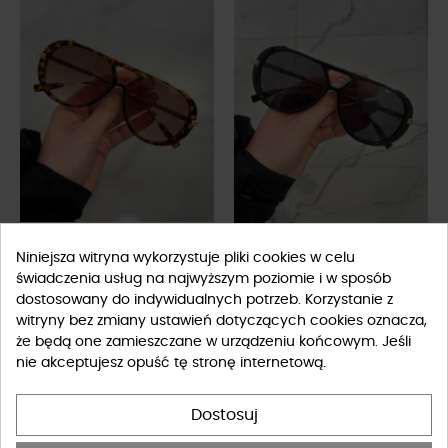
Okulary przeciwsłoneczne w
Okulary przeciwsłoneczne
Niniejsza witryna wykorzystuje pliki cookies w celu
panterkowy wzór
Riva czarne ze złotem
69,00 zł
69,00 zł
świadczenia usług na najwyższym poziomie i w sposób
dostosowany do indywidualnych potrzeb. Korzystanie z
FILTRUJ
witryny bez zmiany ustawień dotyczących cookies oznacza,
że będą one zamieszczane w urządzeniu końcowym. Jeśli
-10%
-10%
nie akceptujesz opuść tę stronę internetową.
Dostosuj