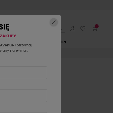
SIĘ
0
 ZAKUPY
E
by o la la...
La Milla
h Avenue
i otrzymaj
łany na e-mail.
NCI