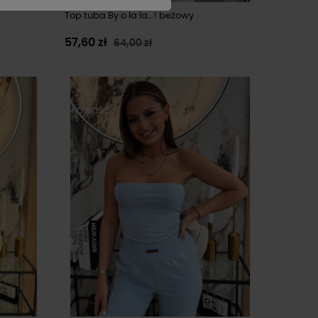
Top tuba By o la la...! beżowy
57,60 zł
64,00 zł
-10%
NOWOŚĆ