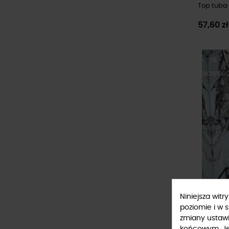
Top tuba B
57,60 z
-10%
NOWOŚ
Niniejsza wit
poziomie i w 
zmiany ustaw
końcowym. Jeś