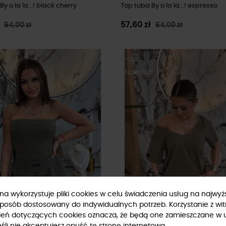
y o la la...! black cherry
Top tuba By o la la...! espresso
ł
57,60 zł
64,00 zł
64,00 zł
-10%
Ć
NOWOŚĆ
ryna wykorzystuje pliki cookies w celu świadczenia usług na najwy
sposób dostosowany do indywidualnych potrzeb. Korzystanie z wit
ień dotyczących cookies oznacza, że będą one zamieszczane w 
li nie akceptujesz opuść tę stronę internetową.