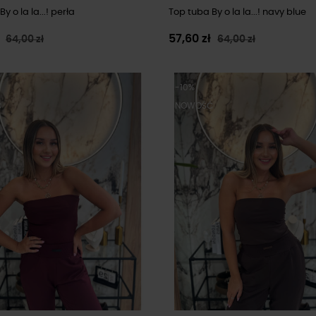
y o la la...! perła
Top tuba By o la la...! navy blue
ł
57,60 zł
64,00 zł
64,00 zł
-10%
Ć
NOWOŚĆ