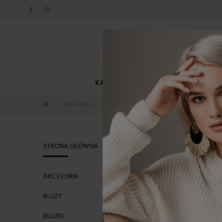
KATEGORIE
NOWOŚCI
by o la la...
Bluzki by o la la
BLUZKI BY
STRONA GŁÓWNA
AKCESORIA
KATEGOR
BLUZY
BLUZKI