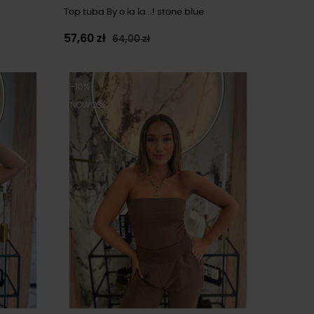
Top tuba By o la la...! stone blue
57,60 zł
64,00 zł
-10%
NOWOŚĆ