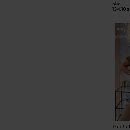
blue
134,10 z
-10%
NOWOŚ
T-shirt B 