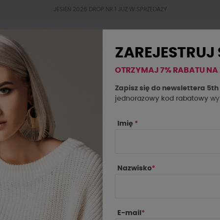
JESIEŃ 2026 DROP NR.1 JUZ W SPRZEDAŻY
ZAREJESTRUJ 
OTRZYMAJ 7% RABATU NA
BESTSELLERY
JESIEŃ 2026
OKAZJE
SAL
Zapisz się do newslettera 5t
jednorazowy kod rabatowy
wys
Imię
*
 O LA LA
Nazwisko
*
IE
CENA
PRODUCE
E-mail
*