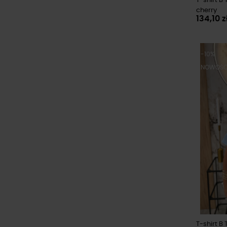
T-shirt B 
cherry
134,10 z
-10%
NOWOŚ
T-shirt B 