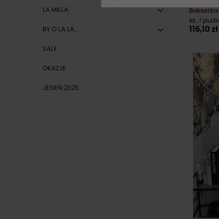
LA MILLA
Bokserka
la...! pud
116,10 z
BY O LA LA...
SALE
-10%
OKAZJE
NOWOŚ
JESIEŃ 2026