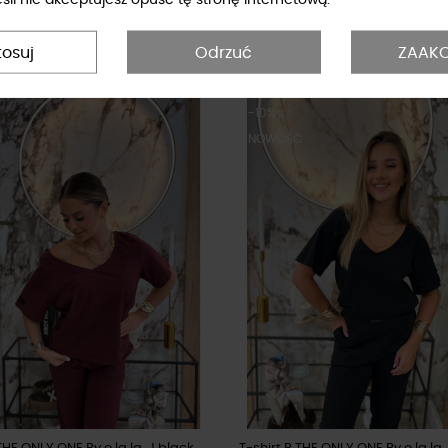
y o la la...! olive
T-shirt B THE ONLY ONE By o la la...
ł
134,10 zł
64,00 zł
149,00 zł
tosuj
Odrzuć
ZAAKC
-10%
Ć
NOWOŚĆ