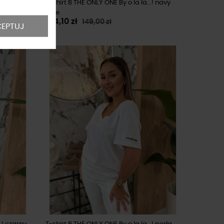
! olive
T-shirt B THE ONLY ONE By o la la...! navy
blue
134,10 zł
149,00 zł
EPTUJ
-10%
NOWOŚĆ