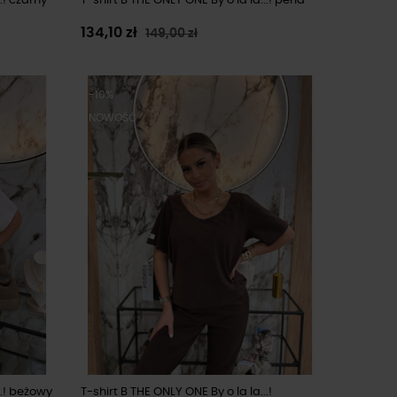
.! czarny
T-shirt B THE ONLY ONE By o la la...! perła
134,10 zł
149,00 zł
-10%
NOWOŚĆ
..! beżowy
T-shirt B THE ONLY ONE By o la la...!