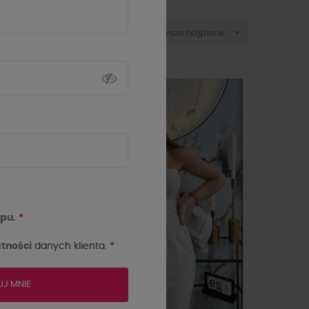

Sortuj wg:
Najnowsze najpierw
-10%
NOWOŚĆ
pu.
*
tności
danych klienta.
*
UJ MNIE