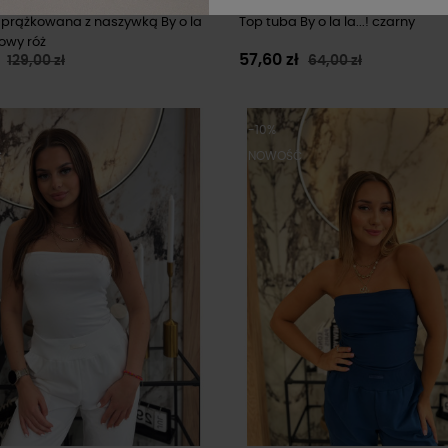
 prążkowana z naszywką By o la
Top tuba By o la la...! czarny
rowy róż
ł
57,60 zł
129,00 zł
64,00 zł
-10%
Ć
NOWOŚĆ