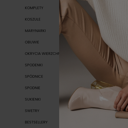
KOMPLETY
KOSZULE
MARYNARKI
-10%
OBUWIE
NOWOŚ
OKRYCIA WIERZCHNIE
SPODENKI
SPÓDNICE
SPODNIE
SUKIENKI
SWETRY
BESTSELLERY