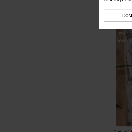
Top tuba B
57,60 z
Dos
-10%
NOWOŚ