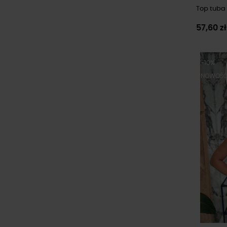
Top tuba B
57,60 z
-10%
NOWOŚ