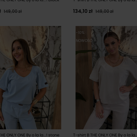
THE ONLY ONE By o la la...! black
T-shirt B THE ONLY ONE By o la la..
ł
134,10 zł
149,00 zł
149,00 zł
-10%
Ć
NOWOŚĆ
THE ONLY ONE By o la la...! stone
T-shirt B THE ONLY ONE By o la la.