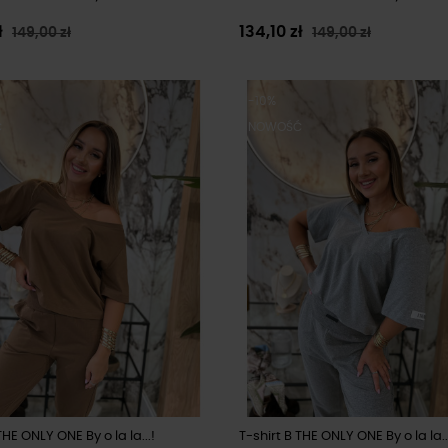
ł
134,10 zł
149,00 zł
149,00 zł
-10%
Ć
NOWOŚĆ
THE ONLY ONE By o la la...!
T-shirt B THE ONLY ONE By o la la.