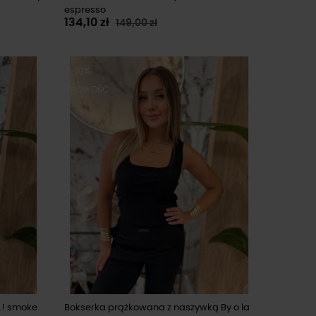
espresso
134,10 zł
149,00 zł
-10%
NOWOŚĆ
..! smoke
Bokserka prążkowana z naszywką By o la