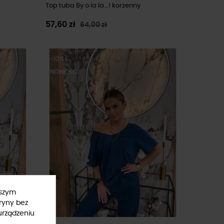
Top tuba By o la la...! korzenny
57,60 zł
64,00 zł
-10%
NOWOŚĆ
ższym
ryny bez
urządzeniu