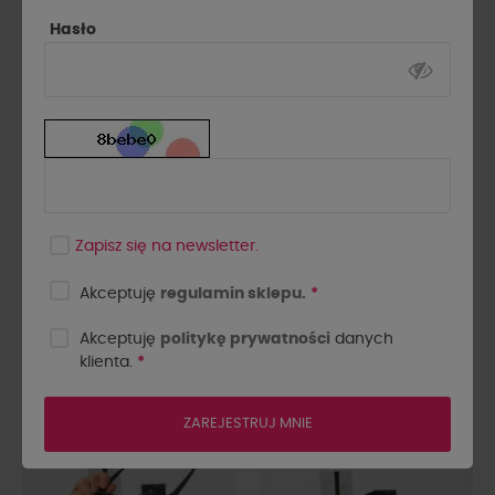
Pokazano 1-24 z 40 pozycji
Hasło
NOWOŚĆ
NOWOŚĆ
Zapisz się na newsletter.
Akceptuję
regulamin sklepu.
*
Akceptuję
politykę prywatności
danych
klienta.
*
Koszula oversize w kratę
Koszula oversize w kratę
County czekolada z turkusem
County khaki
239,00 zł
239,00 zł
ZAREJESTRUJ MNIE
NOWOŚĆ
NOWOŚĆ