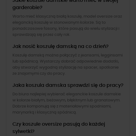
Jakie koszule damskie warto mieć w swojej
garderobie?
Warto mieć klasyczną białą koszulę, model oversize oraz
elegancką koszulę w stonowanym kolorze. Są to
ponadczasowe fasony, które pasują do wielu stylizacji i
sprawdzają się przez cały rok.
Jak nosić koszulę damską na co dzień?
Koszulę damską można połączyć z jeansami, legginsami
lub spódnicą. Wystarczy dobrać odpowiednie dodatki,
aby stworzyć wygodną stylizację na spacer, spotkanie
ze znajomymi czy do pracy.
Jaka koszula damska sprawdzi się do pracy?
Do biura najlepiej wybierać eleganckie koszule damskie
w kolorze białym, beżowym, błękitnym lub granatowym.
Dobrze komponują się z materiałowymi spodniami,
marynarką i klasyczną spódnicą.
Czy koszule oversize pasują do każdej
sylwetki?