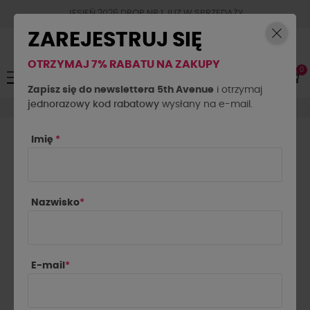
JESIEŃ 2026 DROP NR.1 JUZ W SPRZEDAŻY
ZAREJESTRUJ SIĘ
OTRZYMAJ 7% RABATU NA ZAKUPY
0
Toggle
☰
navigation
Zapisz się do newslettera 5th Avenue
i otrzymaj
jednorazowy kod rabatowy
Koszule
wysłany na e-mail.
Imię
*
KOSZULE DAMSKIE
Elegancja w nowoczesnym wydaniu! Nasza kolekcja koszul to
połączenie klasyki i najnowszych trendów – od
Nazwisko
*
ponadczasowych fasonów idealnych do biura, po stylowe
modele na co dzień. Wybierz koszulę, która podkreśli Twój
charakter i doda szyku każdej stylizacji. Sprawdź nasze
propozycje i znajdź swój perfekcyjny model!
E-mail
*

Najnowsze najpierw