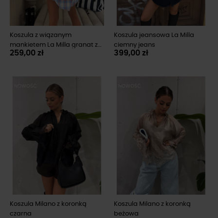
Koszula z wiązanym
Koszula jeansowa La Milla
mankietem La Milla granat z
ciemny jeans
259,00 zł
399,00 zł
pomarańczem
NOWOŚĆ
NOWOŚĆ
Koszula Milano z koronką
Koszula Milano z koronką
czarna
beżowa