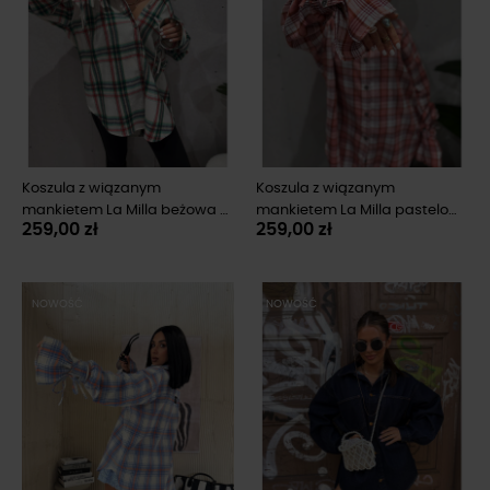
Koszula z wiązanym
Koszula z wiązanym
mankietem La Milla beżowa z
mankietem La Milla pastelowy
259,00 zł
259,00 zł
zielenią
koral
NOWOŚĆ
NOWOŚĆ