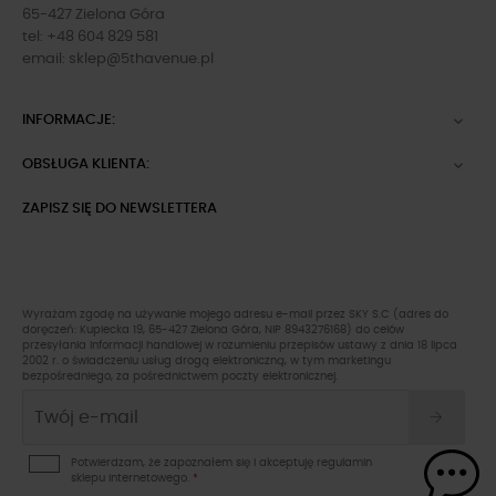
65-427 Zielona Góra
tel: +48 604 829 581
email:
sklep@5thavenue.pl
INFORMACJE:

OBSŁUGA KLIENTA:

ZAPISZ SIĘ DO NEWSLETTERA
Wyrażam zgodę na używanie mojego adresu e-mail przez SKY S.C (adres do
doręczeń: Kupiecka 19, 65-427 Zielona Góra, NIP 8943276168) do celów
przesyłania informacji handlowej w rozumieniu przepisów ustawy z dnia 18 lipca
2002 r. o świadczeniu usług drogą elektroniczną, w tym marketingu
bezpośredniego, za pośrednictwem poczty elektronicznej.
Potwierdzam, że zapoznałem się i akceptuję
regulamin
sklepu
internetowego.
*