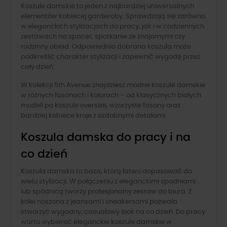
Koszule damskie to jeden z najbardziej uniwersalnych
elementów kobiecej garderoby. Sprawdzają się zarówno
w eleganckich stylizacjach do pracy, jak i w codziennych
zestawach na spacer, spotkanie ze znajomymi czy
rodzinny obiad. Odpowiednio dobrana koszula może
podkreślić charakter stylizacji i zapewnić wygodę przez
cały dzień.
W kolekcji 5th Avenue znajdziesz modne koszule damskie
w różnych fasonach i kolorach – od klasycznych białych
modeli po koszule oversize, wzorzyste fasony oraz
bardziej kobiece kroje z ozdobnymi detalami.
Koszula damska do pracy i na
co dzień
Koszula damska to baza, którą łatwo dopasować do
wielu stylizacji. W połączeniu z eleganckimi spodniami
lub spódnicą tworzy profesjonalny zestaw do biura. Z
kolei noszona z jeansami i sneakersami pozwala
stworzyć wygodny, casualowy look na co dzień. Do pracy
warto wybierać eleganckie koszule damskie w