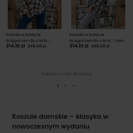
Koszula w kratę ze
Koszula w kratę ze
ściągaczem By o la la...!
ściągaczem By o la la...! szara
314,10 zł
314,10 zł
349,00 zł
349,00 zł
beżowa z granatem
z różem
Pokazano 1-24 z 40 pozycji
1
2
Koszule damskie – klasyka w
nowoczesnym wydaniu