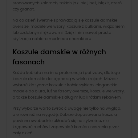
stonowanych kolorach, takich jak: biel, beż, błękit, czerń
czy granat.
Na co dzień świetnie sprawdzają się koszule damskie
oversize, modele we wzory, koszule z bufkami, wiązaniem
lub ozdobnymi rękawami. Dzięki nim nawet prosta
stylizacja nabiera modnego charakteru.
Koszule damskie w różnych
fasonach
Każda kobieta ma inne preferencje i potrzeby, dlatego
koszule damskie dostępne są w wielu krojach. Możesz
wybrać klasyczne koszule z kołnierzykiem, eleganckie
modele do biura, luźne fasony oversize, koszule we wzory,
a także koszule damskie z długim lub krótkim rękawem.
Przy wyborze warto zwrócić uwagę nie tylko na wygląd,
ale również na wygodę. Dobrze dopasowana koszula
powinna swobodnie układać się na sylwetce, nie
krępować ruchów i zapewniać komfort noszenia przez
cały dzień.