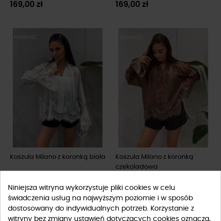
169,00 zł
169,00 zł
NOWOŚĆ
NOWOŚĆ
Koszula Milano z koronką biała
Koszula Milano z koronką
czekoladowa
169,00 zł
169,00 zł
Niniejsza witryna wykorzystuje pliki cookies w celu
świadczenia usług na najwyższym poziomie i w sposób
dostosowany do indywidualnych potrzeb. Korzystanie z
-10%
-10%
witryny bez zmiany ustawień dotyczących cookies oznacza,
NOWOŚĆ
NOWOŚĆ