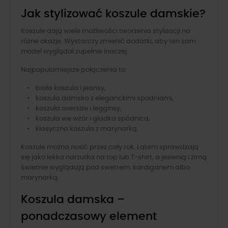
Jak stylizować koszule damskie?
Koszule dają wiele możliwości tworzenia stylizacji na
różne okazje. Wystarczy zmienić dodatki, aby ten sam
model wyglądał zupełnie inaczej.
Najpopularniejsze połączenia to:
• biała koszula i jeansy,
• koszula damska z eleganckimi spodniami,
• koszula oversize i legginsy,
• koszula we wzór i gładka spódnica,
• klasyczna koszula z marynarką.
Koszule można nosić przez cały rok. Latem sprawdzają
się jako lekka narzutka na top lub T-shirt, a jesienią i zimą
świetnie wyglądają pod swetrem, kardiganem albo
marynarką.
Koszula damska –
ponadczasowy element