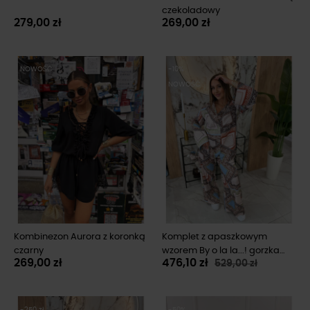
czekoladowy
279,00 zł
269,00 zł
NOWOŚĆ
-10%
NOWOŚĆ
Kombinezon Aurora z koronką
Komplet z apaszkowym
czarny
wzorem By o la la...! gorzka
269,00 zł
476,10 zł
529,00 zł
czekolada z oliwką
-250 zł
-50%