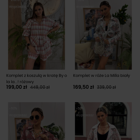
Wyprzedaż
Wyprzedaż
Komplet z koszulą w kratę By o
Komplet w róże La Milla biały
la la...! różowy
199,00 zł
169,50 zł
449,00 zł
339,00 zł
-50%
-50%
Wyprzedaż
Wyprzedaż