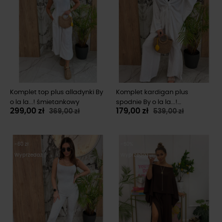
Komplet top plus alladynki By
Komplet kardigan plus
o la la...! śmietankowy
spodnie By o la la...!
299,00 zł
179,00 zł
369,00 zł
539,00 zł
śmietankowy
-60 zł
-50%
Wyprzedaż
Wyprzedaż