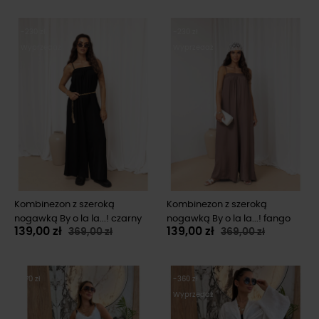
-230 zł
-230 zł
Wyprzedaż
Wyprzedaż
Kombinezon z szeroką
Kombinezon z szeroką
nogawką By o la la...! czarny
nogawką By o la la...! fango
139,00 zł
139,00 zł
369,00 zł
369,00 zł
-70 zł
-360 zł
Wyprzedaż