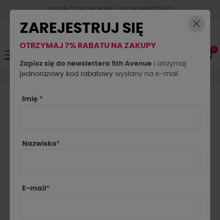
JESIEŃ 2026 DROP NR.1 JUZ W SPRZEDAŻY
ZAREJESTRUJ SIĘ
OTRZYMAJ 7% RABATU NA ZAKUPY
0
Toggle
☰
navigation
Zapisz się do newslettera 5th Avenue
i otrzymaj
jednorazowy kod rabatowy
Komplety
wysłany na e-mail.
Imię
*
KOMPLETY DAMSKIE

Najnowsze najpierw
Nazwisko
*
Pokazano 1-24 z 102 pozycji
E-mail
*
NOWOŚĆ
NOWOŚĆ