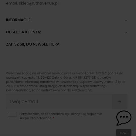
email:
sklep@5thavenue.pl
INFORMACJE:

OBSŁUGA KLIENTA:

ZAPISZ SIĘ DO NEWSLETTERA
Wyrażam zgodę na używanie mojego adresu e-mail przez SKY S.C (adres do
doręczeń: Kupiecka 19, 65-427 Zielona Góra, NIP 8943276168) do celów
przesyłania informacji handlowej w rozumieniu przepisów ustawy z dnia 18 lipca
2002 r. o świadczeniu usług drogą elektroniczną, w tym marketingu
bezpośredniego, za pośrednictwem poczty elektronicznej.
Potwierdzam, że zapoznałem się i akceptuję
regulamin
sklepu
internetowego.
*
czat