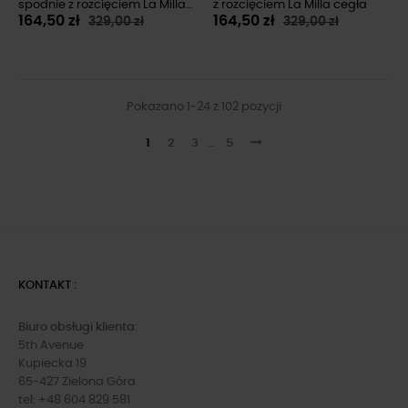
spodnie z rozcięciem La Milla
z rozcięciem La Milla cegła
164,50 zł
164,50 zł
329,00 zł
329,00 zł
cegła
Pokazano 1-24 z 102 pozycji
1
2
3
…
5
KONTAKT :
Biuro obsługi klienta:
5th Avenue
Kupiecka 19
65-427 Zielona Góra
tel: +48 604 829 581