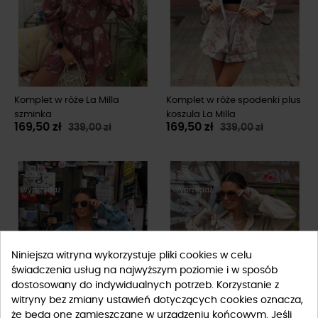
Komplet w róże La Milla
Komplet w róże spodenki plus
szminka
koszula La Milla
169,50 zł
169,50 zł
339,00 zł
339,00 zł
-50%
-30%
Wyprzedaż
Wyprzedaż
Niniejsza witryna wykorzystuje pliki cookies w celu
świadczenia usług na najwyższym poziomie i w sposób
dostosowany do indywidualnych potrzeb. Korzystanie z
FILTRUJ
witryny bez zmiany ustawień dotyczących cookies oznacza,
że będą one zamieszczane w urządzeniu końcowym. Jeśli