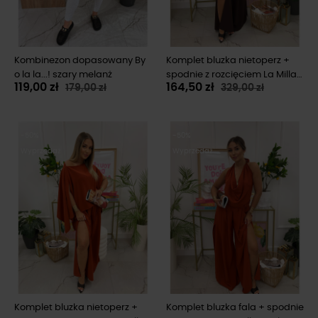
Kombinezon dopasowany By
Komplet bluzka nietoperz +
o la la...! szary melanż
spodnie z rozcięciem La Milla
119,00 zł
164,50 zł
179,00 zł
329,00 zł
brązowy
-50%
-50%
Wyprzedaż
Wyprzedaż
Komplet bluzka nietoperz +
Komplet bluzka fala + spodnie