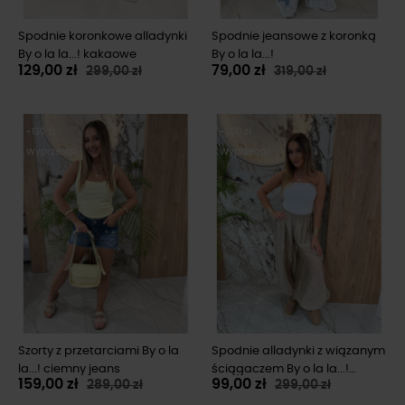
Spodnie koronkowe alladynki
Spodnie jeansowe z koronką
By o la la...! kakaowe
By o la la...!
129,00 zł
79,00 zł
299,00 zł
319,00 zł
-130 zł
-200 zł
Wyprzedaż
Wyprzedaż
Szorty z przetarciami By o la
Spodnie alladynki z wiązanym
la...! ciemny jeans
ściągaczem By o la la...!
159,00 zł
99,00 zł
289,00 zł
299,00 zł
beżowe