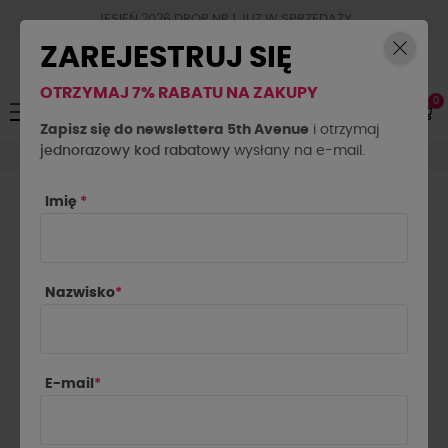
JESIEŃ 2026 DROP NR.1 JUZ W SPRZEDAŻY
ZAREJESTRUJ SIĘ
OTRZYMAJ 7% RABATU NA ZAKUPY
0
Toggle
☰
navigation
Zapisz się do newslettera 5th Avenue
i otrzymaj
jednorazowy kod rabatowy
by o la la...
Spodnie by o la la
wysłany na e-mail.
Imię
*
SPODNIE BY O LA LA

Najnowsze najpierw
Nazwisko
*
Pokazano 1-24 z 49 pozycji
E-mail
*
-10%
-10%
NOWOŚĆ
NOWOŚĆ