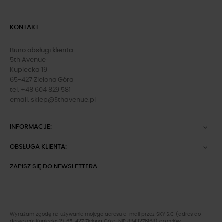
KONTAKT :
Biuro obsługi klienta:
5th Avenue
Kupiecka 19
65-427 Zielona Góra
tel: +48 604 829 581
email:
sklep@5thavenue.pl
INFORMACJE:

OBSŁUGA KLIENTA:

ZAPISZ SIĘ DO NEWSLETTERA
Wyrażam zgodę na używanie mojego adresu e-mail przez SKY S.C (adres do
doręczeń: Kupiecka 19, 65-427 Zielona Góra, NIP 8943276168) do celów