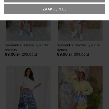
ZAAKCEPTUJ
Spodenki dresowe By o la la..!
Spodenki dresowe By o la la..!
red kiss
denim
99,00 zł
99,00 zł
209,00 zł
209,00 zł
-10%
-10%