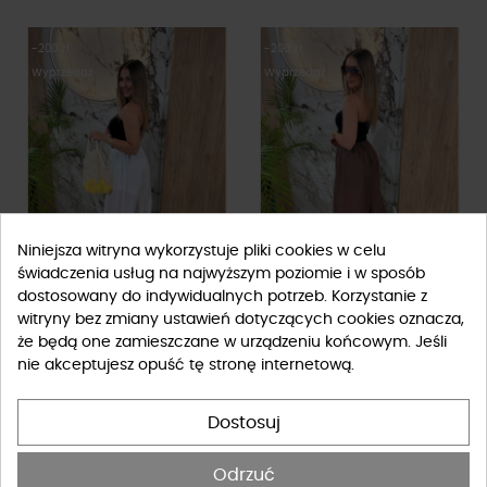
-200 zł
-200 zł
Wyprzedaż
Wyprzedaż
Niniejsza witryna wykorzystuje pliki cookies w celu
świadczenia usług na najwyższym poziomie i w sposób
dostosowany do indywidualnych potrzeb. Korzystanie z
Spodnie alladynki z wiązanym
Spodnie alladynki z wiązanym
FILTRUJ
witryny bez zmiany ustawień dotyczących cookies oznacza,
ściągaczem By o la la...! białe
ściągaczem By o la la...!
że będą one zamieszczane w urządzeniu końcowym. Jeśli
99,00 zł
99,00 zł
299,00 zł
299,00 zł
kakaowe
nie akceptujesz opuść tę stronę internetową.
Dostosuj
-110 zł
-110 zł
Wyprzedaż
Wyprzedaż
Odrzuć