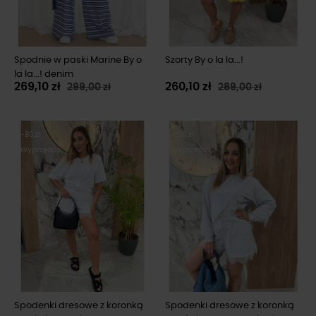
Spodnie w paski Marine By o
Szorty By o la la...!
la la...! denim
269,10 zł
260,10 zł
299,00 zł
289,00 zł
-80 zł
-120 zł
Wyprzedaż
Wyprzedaż
Spodenki dresowe z koronką
Spodenki dresowe z koronką