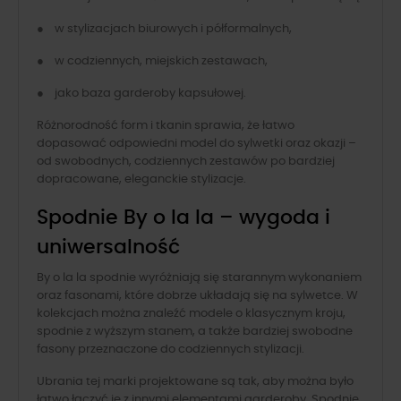
● w stylizacjach biurowych i półformalnych,
● w codziennych, miejskich zestawach,
● jako baza garderoby kapsułowej.
Różnorodność form i tkanin sprawia, że łatwo
dopasować odpowiedni model do sylwetki oraz okazji –
od swobodnych, codziennych zestawów po bardziej
dopracowane, eleganckie stylizacje.
Spodnie By o la la – wygoda i
uniwersalność
By o la la spodnie wyróżniają się starannym wykonaniem
oraz fasonami, które dobrze układają się na sylwetce. W
kolekcjach można znaleźć modele o klasycznym kroju,
spodnie z wyższym stanem, a także bardziej swobodne
fasony przeznaczone do codziennych stylizacji.
Ubrania tej marki projektowane są tak, aby można było
łatwo łączyć je z innymi elementami garderoby. Spodnie