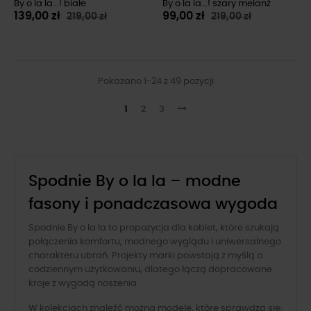
By o la la...! białe
By o la la...! szary melanż
139,00 zł
99,00 zł
219,00 zł
219,00 zł
Pokazano 1-24 z 49 pozycji
1
2
3
Spodnie By o la la – modne
fasony i ponadczasowa wygoda
Spodnie By o la la to propozycja dla kobiet, które szukają
połączenia komfortu, modnego wyglądu i uniwersalnego
charakteru ubrań. Projekty marki powstają z myślą o
codziennym użytkowaniu, dlatego łączą dopracowane
kroje z wygodą noszenia.
W kolekcjach znaleźć można modele, które sprawdzą się: