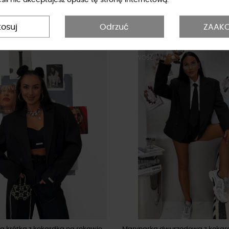
 La Milla mocca
Kurtka bomberka La Milla czarna
zł
289,00 zł
tosuj
Odrzuć
ZAAKC
Ć
NOWOŚĆ