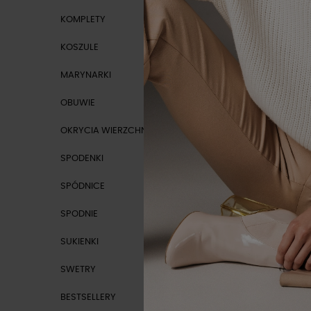
KOMPLETY
KOSZULE
MARYNARKI
NOWOŚ
OBUWIE
OKRYCIA WIERZCHNIE
SPODENKI
SPÓDNICE
SPODNIE
SUKIENKI
SWETRY
BESTSELLERY