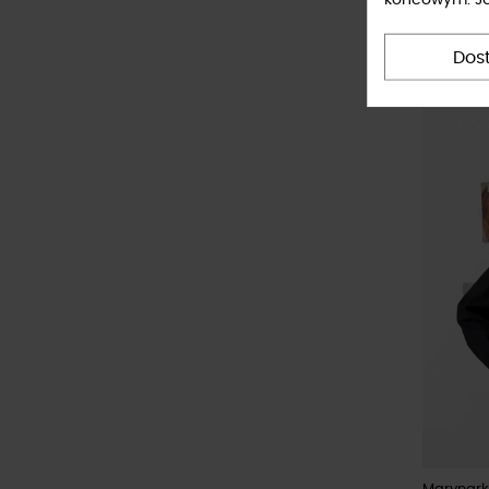
Bomberka
279,00 
Dos
NOWOŚ