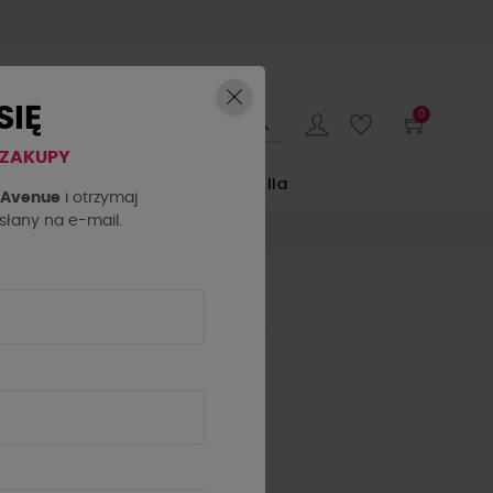
SIĘ
0
 ZAKUPY
E
by o la la...
La Milla
h Avenue
i otrzymaj
łany na e-mail.
NCI