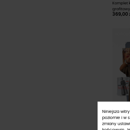
Komplet k
grafitowy
369,00 
NOWOŚ
Niniejsza wit
poziomie i w 
zmiany ustaw
końcowym. Jeś