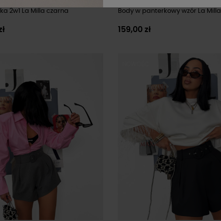
a 2w1 La Milla czarna
Body w panterkowy wzór La Milla
zł
159,00 zł
Ć
NOWOŚĆ