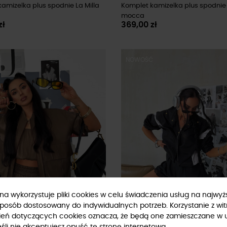
amizelka plus spodnie La Milla
Komplet kamizelka plus spodnie 
mocca
zł
369,00 zł
Ć
NOWOŚĆ
ryna wykorzystuje pliki cookies w celu świadczenia usług na najwy
sposób dostosowany do indywidualnych potrzeb. Korzystanie z wit
ień dotyczących cookies oznacza, że będą one zamieszczane w 
li nie akceptujesz opuść tę stronę internetową.