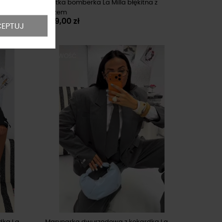
 z bielą
Kurtka bomberka La Milla błękitna z
beżem
289,00 zł
EPTUJ
NOWOŚĆ