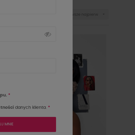

Sortuj wg:
Najnowsze najpierw
NOWOŚĆ
pu.
*
tności
danych klienta.
*
UJ MNIE