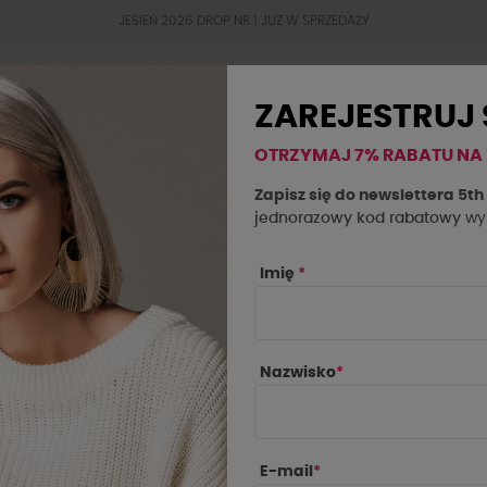
JESIEŃ 2026 DROP NR.1 JUZ W SPRZEDAŻY
ZAREJESTRUJ 
OTRZYMAJ 7% RABATU NA
BESTSELLERY
JESIEŃ 2026
OKAZJE
SAL
Zapisz się do newslettera 5t
jednorazowy kod rabatowy
wys
Imię
*
Nazwisko
*
IE
CENA
PRODUCE
E-mail
*