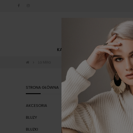
KATEGORIE
NOWOŚCI
La Milla
LA MILLA
STRONA GŁÓWNA
AKCESORIA
KATEGOR
BLUZY
BLUZKI