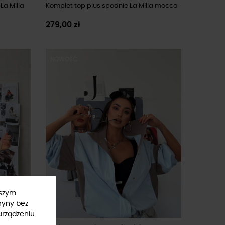
La Milla
Komplet top plus spodnie La Milla mocca
279,00 zł
NOWOŚĆ
ższym
ryny bez
urządzeniu