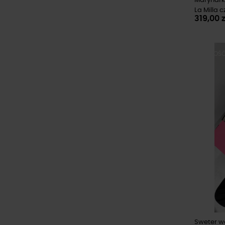
Marynark
La Milla 
319,00 z
NOWOŚ
Sweter wa