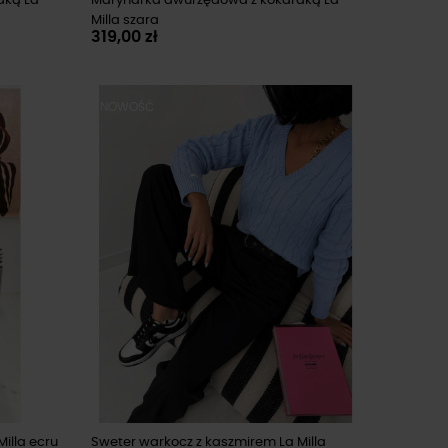
dką La
Marynarka dwurzędowa z kokardką La
Milla szara
319,00 zł
NOWOŚĆ
illa ecru
Sweter warkocz z kaszmirem La Milla