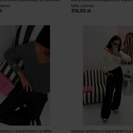
a krótka z kokardką na rękawie
Marynarka dwurzędowa z kokar
czarna
Milla czarna
ł
319,00 zł
Ć
NOWOŚĆ
rkocz z kaszmirem La Milla
Sweter warkocz z kaszmirem La M