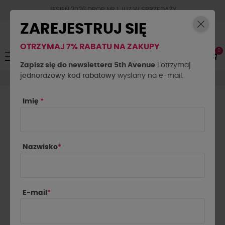
JESIEŃ 2026 DROP NR.1 JUZ W SPRZEDAŻY
ZAREJESTRUJ SIĘ
OTRZYMAJ 7% RABATU NA ZAKUPY
0
Toggle
☰
navigation
Zapisz się do newslettera 5th Avenue
i otrzymaj
jednorazowy kod rabatowy
Spodenki
Spodenki jeansowe
wysłany na e-mail.
Imię
*
SPODENKI JEANSOWE DAMSKIE

Najnowsze najpierw
Nazwisko
*
Pokazano 1-7 z 7 pozycji
E-mail
*
-80 zł
-130 zł
Wyprzedaż
Wyprzedaż