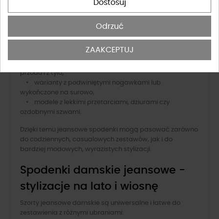
Dostosuj
W ofercie sklepu 5th Avenue dostępne są różne spodenki
Odrzuć
jeansowe damskie, które różnią się krojem, stanem i
długością nogawek:
ZAAKCEPTUJ
• fasony z wysokim, średnim lub niskim stanem,
• klasyczne fasony z guzikiem, zamkiem i kieszeniami z
przodu i z tyłu,
• warianty z podwiniętymi nogawkami lub
wykończone na surowo,
• modele z lekkimi przetarciami, dziurami czy
ozdobnymi szwami.
Dzięki temu jeansowe spodenki mogą pasować zarówno
do codziennych, casualowych zestawów, jak i do
bardziej modowych, wyrazistych stylizacji.
Spodenki damskie jeansowe -
stylizacje na lato i wiosnę
Szorty jeansowe damskie są uniwersalne i łatwe do
zestawienia z różnymi ubraniami: