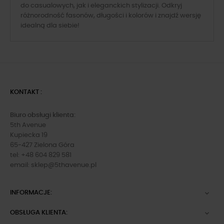
do casualowych, jak i eleganckich stylizacji. Odkryj
różnorodność fasonów, długości i kolorów i znajdź wersję
idealną dla siebie!
KONTAKT :
Biuro obsługi klienta:
5th Avenue
Kupiecka 19
65-427 Zielona Góra
tel: +48 604 829 581
email:
sklep@5thavenue.pl
INFORMACJE:

OBSŁUGA KLIENTA:
