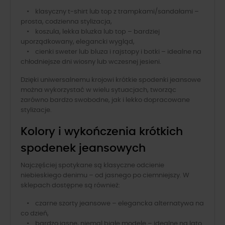
• klasyczny t-shirt lub top z trampkami/sandałami –
prosta, codzienna stylizacja,
• koszula, lekka bluzka lub top – bardziej
uporządkowany, elegancki wygląd,
• cienki sweter lub bluza i rajstopy i botki – idealne na
chłodniejsze dni wiosny lub wczesnej jesieni.
Dzięki uniwersalnemu krojowi krótkie spodenki jeansowe
można wykorzystać w wielu sytuacjach, tworząc
zarówno bardzo swobodne, jak i lekko dopracowane
stylizacje.
Kolory i wykończenia krótkich
spodenek jeansowych
Najczęściej spotykane są klasyczne odcienie
niebieskiego denimu – od jasnego po ciemniejszy. W
sklepach dostępne są również:
• czarne szorty jeansowe – elegancka alternatywa na
co dzień,
• bardzo jasne, niemal białe modele – idealne na lato.