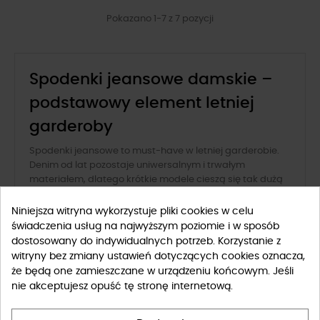
Pokazano 1-7 z 7 pozycji
Spodenki jeansowe damskie –
podstawowy element letniej
garderoby
Spodenki jeansowe to must-have w letniej garderobie.
Denim od lat pozostaje uniwersalnym i trwałym
materiałem, dlatego krótkie modele cieszą się tak dużą
popularnością. Doskonale sprawdzają się na co dzień,
podczas spacerów, wakacji, spotkań ze znajomymi, a w
Niniejsza witryna wykorzystuje pliki cookies w celu
niektórych stylizacjach – również na mniej formalne
świadczenia usług na najwyższym poziomie i w sposób
wyjścia. Jeansowe szorty łatwo łączyć z różnymi
dostosowany do indywidualnych potrzeb. Korzystanie z
elementami garderoby, co czyni je praktycznym
FILTRUJ
witryny bez zmiany ustawień dotyczących cookies oznacza,
wyborem na sezon wiosenno-letni.
że będą one zamieszczane w urządzeniu końcowym. Jeśli
nie akceptujesz opuść tę stronę internetową.
Szorty damskie jeansowe -
fasony i długości