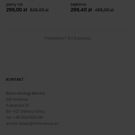
jasny róż
błękitna
299,00 zł
299,40 zł
529,00 zł
499,00 zł
Pokazano 1-6 z 6 pozycji
KONTAKT :
Biuro obsługi klienta:
5th Avenue
Kupiecka 19
65-427 Zielona Góra
tel: +48 604 829 581
email:
sklep@5thavenue.pl