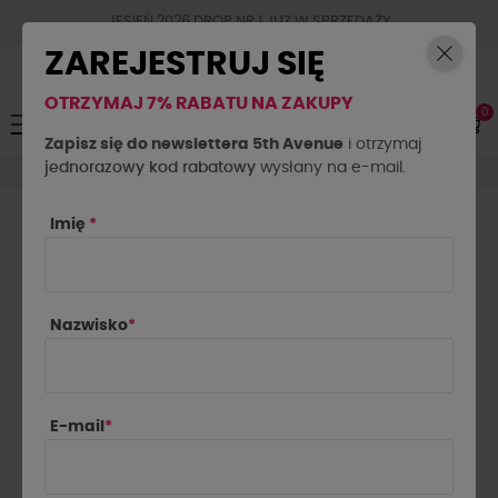
JESIEŃ 2026 DROP NR.1 JUZ W SPRZEDAŻY
ZAREJESTRUJ SIĘ
OTRZYMAJ 7% RABATU NA ZAKUPY
0
Toggle
☰
navigation
Zapisz się do newslettera 5th Avenue
i otrzymaj
jednorazowy kod rabatowy
Akcesoria
Torebki
wysłany na e-mail.
Imię
*
TOREBKI

Najnowsze najpierw
Nazwisko
*
Pokazano 1-6 z 6 pozycji
E-mail
*
-10%