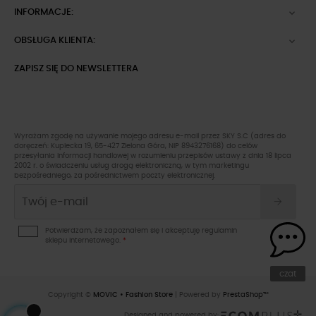
INFORMACJE:

OBSŁUGA KLIENTA:

ZAPISZ SIĘ DO NEWSLETTERA
Wyrażam zgodę na używanie mojego adresu e-mail przez SKY S.C (adres do
doręczeń: Kupiecka 19, 65-427 Zielona Góra, NIP 8943276168) do celów
przesyłania informacji handlowej w rozumieniu przepisów ustawy z dnia 18 lipca
2002 r. o świadczeniu usług drogą elektroniczną, w tym marketingu
bezpośredniego, za pośrednictwem poczty elektronicznej.
Potwierdzam, że zapoznałem się i akceptuję
regulamin
sklepu
internetowego.
*
czat
Copyright ©
MOVIC • Fashion Store
| Powered by
PrestaShop™
Designed and powered by: