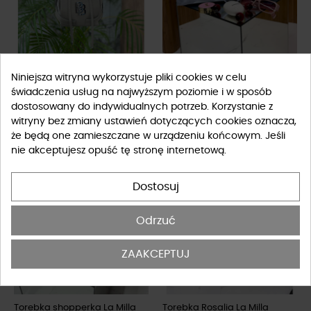
Torebka worek ze skóry By o la
Torebka shopperka La Milla
Niniejsza witryna wykorzystuje pliki cookies w celu
la...! beżowa
błękitna
świadczenia usług na najwyższym poziomie i w sposób
449,10 zł
299,00 zł
499,00 zł
529,00 zł
dostosowany do indywidualnych potrzeb. Korzystanie z
FILTRUJ
witryny bez zmiany ustawień dotyczących cookies oznacza,
że będą one zamieszczane w urządzeniu końcowym. Jeśli
-230 zł
-40%
nie akceptujesz opuść tę stronę internetową.
Wyprzedaż
Wyprzedaż
Dostosuj
Odrzuć
ZAAKCEPTUJ
Torebka shopperka La Milla
Torebka Rosalia La Milla