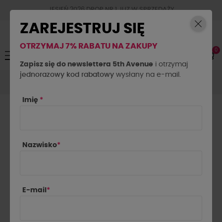
JESIEŃ 2026 DROP NR.1 JUZ W SPRZEDAŻY
ZAREJESTRUJ SIĘ
OTRZYMAJ 7% RABATU NA ZAKUPY
0
Toggle
☰
navigation
Zapisz się do newslettera 5th Avenue
i otrzymaj
jednorazowy kod rabatowy
Marynarki
Marynarki krótkie
wysłany na e-mail.
Marynarka krótka z
poduszkami EMO beżowa
Imię
*
Nazwisko
*
E-mail
*