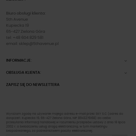
Biuro obsługi klienta:
5th Avenue
Kupiecka 19
65-427 Zielona Góra
tel: +48 604 829 581
email:
sklep@5thavenue.pl
INFORMACJE:

OBSŁUGA KLIENTA:

ZAPISZ SIĘ DO NEWSLETTERA
Wyrażam zgodę na używanie mojego adresu e-mail przez SKY S.C (adres do
doręczeń: Kupiecka 19, 65-427 Zielona Góra, NIP 8943276168) do celów
przesyłania informacji handlowej w rozumieniu przepisów ustawy z dnia 18 lipca
2002 r. o świadczeniu usług drogą elektroniczną, w tym marketingu
bezpośredniego, za pośrednictwem poczty elektronicznej.