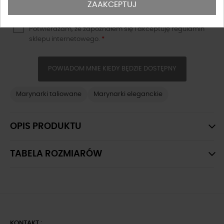
ZAAKCEPTUJ
Potwierdzam, że zapoznałem się i akceptuję
regulamin
sklepu
internetowego.
*
POWIADOM MNIE KIEDY BĘDZIE DOSTĘPNY
Marynarki taliowane
Marynarki eleganckie
OPIS PRODUKTU
TABELA ROZMIARÓW
KONTAKT :