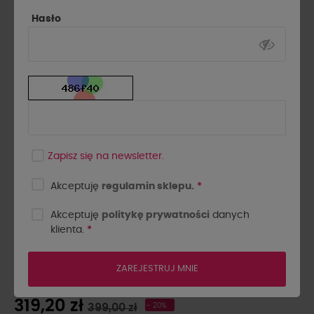
Hasło
Zapisz się na newsletter.
Akceptuję
regulamin sklepu.
*
Akceptuję
politykę prywatności
danych
klienta.
*
MARYNARKA KRÓTKA Z
PODUSZKAMI EMO BEŻOWA
ZAREJESTRUJ MNIE
319,20 zł
399,00 zł
- 20%