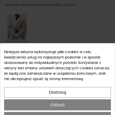
Najniższa cena z 30 dni przed obniżką: 319,20 zł
Rozmiar
Niniejsza witryna wykorzystuje pliki cookies w celu
świadczenia usług na najwyższym poziomie i w sposób
dostosowany do indywidualnych potrzeb. Korzystanie z
XS
S
M
witryny bez zmiany ustawień dotyczących cookies oznacza,
że będą one zamieszczane w urządzeniu końcowym. Jeśli
Tabela rozmiarów
nie akceptujesz opuść tę stronę internetową.
-
+
DO KOSZYKA
Dostosuj
DOSTĘPNY PRODUKT Z INNYMI OPCJAMI
Odrzuć