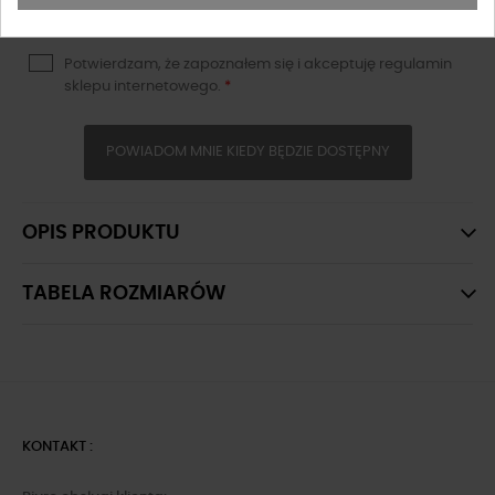
Potwierdzam, że zapoznałem się i akceptuję
regulamin
sklepu
internetowego.
*
POWIADOM MNIE KIEDY BĘDZIE DOSTĘPNY
OPIS PRODUKTU
TABELA ROZMIARÓW
KONTAKT :