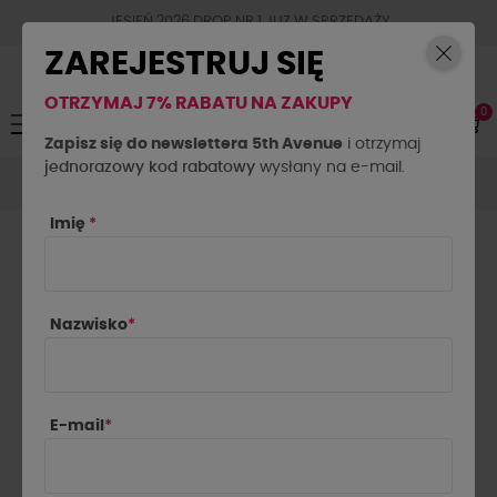
JESIEŃ 2026 DROP NR.1 JUZ W SPRZEDAŻY
ZAREJESTRUJ SIĘ
OTRZYMAJ 7% RABATU NA ZAKUPY
0
Toggle
☰
navigation
Zapisz się do newslettera 5th Avenue
i otrzymaj
jednorazowy kod rabatowy
Swetry
Kardigany
Kardigan w paski By o la la...! blue
wysłany na e-mail.
mint
Imię
*
Nazwisko
*
E-mail
*