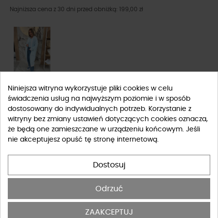
Najniższa cena z 30 dni przed obniżką: 199,00 zł
Niniejsza witryna wykorzystuje pliki cookies w celu
Rozmiar
świadczenia usług na najwyższym poziomie i w sposób
dostosowany do indywidualnych potrzeb. Korzystanie z
witryny bez zmiany ustawień dotyczących cookies oznacza,
UNIWERSALNY
że będą one zamieszczane w urządzeniu końcowym. Jeśli
nie akceptujesz opuść tę stronę internetową.
Tabela rozmiarów
Dostosuj
-
+
DO KOSZYKA
Odrzuć
BRAK W MAGAZYNIE, SPRAWDŹ INNE ROZMIARY
ZAAKCEPTUJ