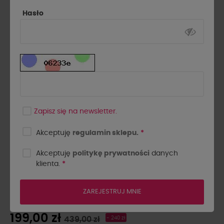
Hasło
Zapisz się na newsletter.
Akceptuję
regulamin sklepu.
*
Akceptuję
politykę prywatności
danych
klienta.
*
KARDIGAN W PASKI BY O LA
LA...! BLUE MINT
ZAREJESTRUJ MNIE
199,00 zł
439,00 zł
- 240 zł