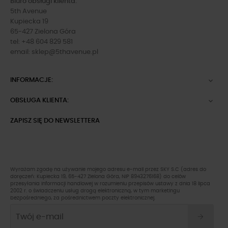
Biuro obsługi klienta:
5th Avenue
Kupiecka 19
65-427 Zielona Góra
tel: +48 604 829 581
email:
sklep@5thavenue.pl
INFORMACJE:

OBSŁUGA KLIENTA:

ZAPISZ SIĘ DO NEWSLETTERA
Wyrażam zgodę na używanie mojego adresu e-mail przez SKY S.C (adres do
doręczeń: Kupiecka 19, 65-427 Zielona Góra, NIP 8943276168) do celów
przesyłania informacji handlowej w rozumieniu przepisów ustawy z dnia 18 lipca
2002 r. o świadczeniu usług drogą elektroniczną, w tym marketingu
bezpośredniego, za pośrednictwem poczty elektronicznej.