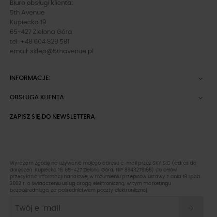
Biuro obsługi klienta:
5th Avenue
Kupiecka 19
65-427 Zielona Góra
tel: +48 604 829 581
email:
sklep@5thavenue.pl
INFORMACJE:

OBSŁUGA KLIENTA:

ZAPISZ SIĘ DO NEWSLETTERA
Wyrażam zgodę na używanie mojego adresu e-mail przez SKY S.C (adres do
doręczeń: Kupiecka 19, 65-427 Zielona Góra, NIP 8943276168) do celów
przesyłania informacji handlowej w rozumieniu przepisów ustawy z dnia 18 lipca
2002 r. o świadczeniu usług drogą elektroniczną, w tym marketingu
bezpośredniego, za pośrednictwem poczty elektronicznej.