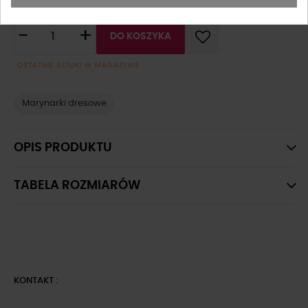
-
+
DO KOSZYKA
OSTATNIE SZTUKI W MAGAZYNIE
Marynarki dresowe
OPIS PRODUKTU
TABELA ROZMIARÓW
KONTAKT :