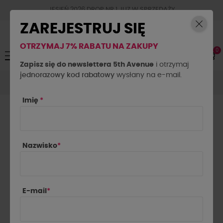
JESIEŃ 2026 DROP NR.1 JUZ W SPRZEDAŻY
ZAREJESTRUJ SIĘ
OTRZYMAJ 7% RABATU NA ZAKUPY
0
Toggle
☰
navigation
Zapisz się do newslettera 5th Avenue
i otrzymaj
jednorazowy kod rabatowy
Marynarki
Marynarki dresowe
wysłany na e-mail.
Marynarka SLAY
Miętowa
Imię
*
Nazwisko
*
E-mail
*