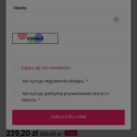
Hasło
Zapisz się na newsletter.
Akceptuję
regulamin sklepu.
*
Akceptuję
politykę prywatności
danych
klienta.
*
MARYNARKA SLAY
MIĘTOWA
ZAREJESTRUJ MNIE
239,20 zł
299,00 zł
- 20%