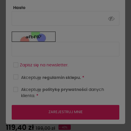
Hasło
Zapisz się na newsletter.
Akceptuję
regulamin sklepu.
*
Akceptuję
politykę prywatności
danych
klienta.
*
SPODENKI Z EKOSKÓRY LA
MILLA CZARNE
ZAREJESTRUJ MNIE
119,40 zł
199,00 zł
- 40%