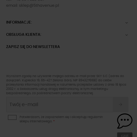
email:
sklep@5thavenue.pl
INFORMACJE:

OBSŁUGA KLIENTA:

ZAPISZ SIĘ DO NEWSLETTERA
Wyrażam zgodę na używanie mojego adresu e-mail przez SKY S.C (adres do
doręczeń: Kupiecka 19, 65-427 Zielona Góra, NIP 8943276168) do celów
przesyłania informacji handlowej w rozumieniu przepisów ustawy z dnia 18 lipca
2002 r. o świadczeniu usług drogą elektroniczną, w tym marketingu
bezpośredniego, za pośrednictwem poczty elektronicznej.
Potwierdzam, że zapoznałem się i akceptuję
regulamin
sklepu
internetowego.
*
czat