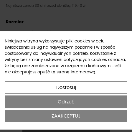
Najniższa cena z 30 dni przed obniżką: 119,40 zł
Rozmiar
XS
S
M
L
Niniejsza witryna wykorzystuje pliki cookies w celu
świadczenia usług na najwyższym poziomie i w sposób
Tabela rozmiarów
dostosowany do indywidualnych potrzeb. Korzystanie z
witryny bez zmiany ustawień dotyczących cookies oznacza,
że będą one zamieszczane w urządzeniu końcowym. Jeśli
-
+
DO KOSZYKA
nie akceptujesz opuść tę stronę internetową.
DOSTĘPNY PRODUKT Z INNYMI OPCJAMI
Dostosuj
Odrzuć
Potwierdzam, że zapoznałem się i akceptuję
regulamin
ZAAKCEPTUJ
sklepu
internetowego.
*