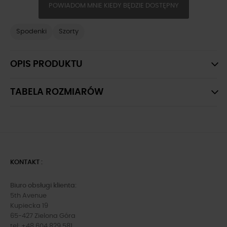
POWIADOM MNIE KIEDY BĘDZIE DOSTĘPNY
Spodenki
Szorty
OPIS PRODUKTU
TABELA ROZMIARÓW
KONTAKT :
Biuro obsługi klienta:
5th Avenue
Kupiecka 19
65-427 Zielona Góra
tel: +48 604 829 581