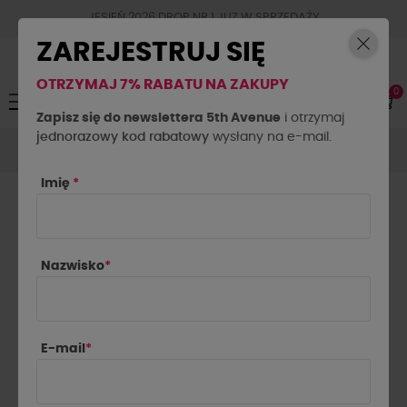
JESIEŃ 2026 DROP NR.1 JUZ W SPRZEDAŻY
ZAREJESTRUJ SIĘ
OTRZYMAJ 7% RABATU NA ZAKUPY
0
Toggle
☰
navigation
Zapisz się do newslettera 5th Avenue
i otrzymaj
jednorazowy kod rabatowy
Spodenki
Spodenki materiałowe
wysłany na e-mail.
Spodenki z ekoskóry
La Milla czarne
Imię
*
Nazwisko
*
E-mail
*