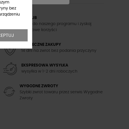
ższym
ryny bez
urządzeniu
5TH CLUB
Dołącz do naszego programu i zyskaj
dodatkowe korzyści
EPTUJ
BEZPIECZNE ZAKUPY
14 dni na zwrot bez podania przyczyny
EKSPRESOWA WYSYŁKA
wysyłka w 1-2 dni roboczych
WYGODNE ZWROTY
Szybki zwrot towaru przez serwis Wygodne
Zwroty