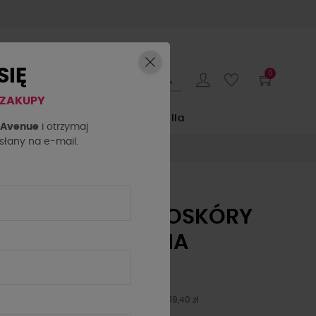
SIĘ
0
 ZAKUPY
E
by o la la...
La Milla
h Avenue
i otrzymaj
łany na e-mail.
SPÓDNICA Z EKOSKÓRY
LA MILLA CZARNA
119,40 zł
199,00 zł
- 40%
Najniższa cena z 30 dni przed obniżką: 119,40 zł