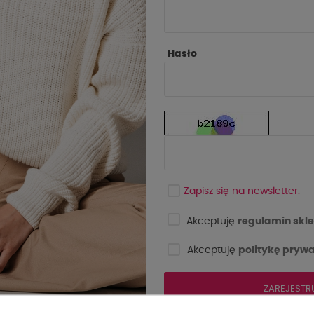
Hasło
Zapisz się na newsletter.
Akceptuję
regulamin skle
Akceptuję
politykę prywa
ZAREJESTR