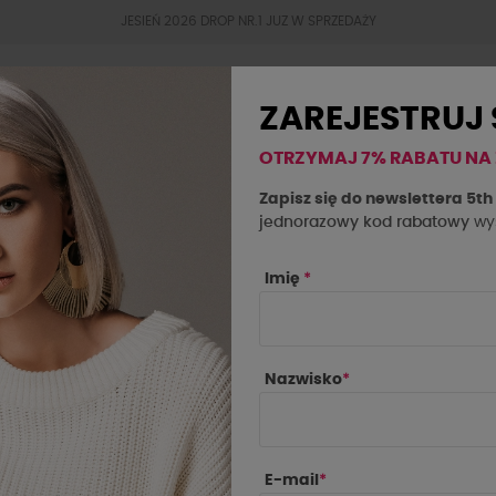
JESIEŃ 2026 DROP NR.1 JUZ W SPRZEDAŻY
ZAREJESTRUJ 
OTRZYMAJ 7% RABATU NA
BESTSELLERY
JESIEŃ 2026
OKAZJE
SAL
Zapisz się do newslettera 5t
jednorazowy kod rabatowy
wys
ry La Milla czarna
Imię
*
Nazwisko
*
E-mail
*