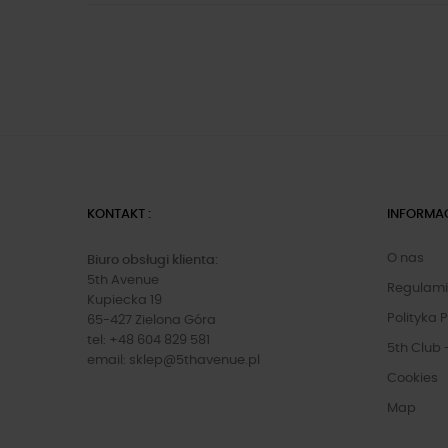
KONTAKT :
INFORMA
O nas
Biuro obsługi klienta:
5th Avenue
Regulam
Kupiecka 19
Polityka 
65-427 Zielona Góra
tel: +48 604 829 581
5th Club 
email:
sklep@5thavenue.pl
Cookies
Map