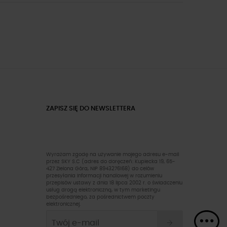
ZAPISZ SIĘ DO NEWSLETTERA
Wyrażam zgodę na używanie mojego adresu e-mail
przez SKY S.C (adres do doręczeń: Kupiecka 19, 65-
427 Zielona Góra, NIP 8943276168) do celów
przesyłania informacji handlowej w rozumieniu
przepisów ustawy z dnia 18 lipca 2002 r. o świadczeniu
usług drogą elektroniczną, w tym marketingu
bezpośredniego, za pośrednictwem poczty
elektronicznej.