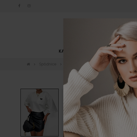
KATEGORIE
NOWOŚCI
Spódnice
Spódnice krótkie
Spódnica z ekoskó
-40%
Okazja