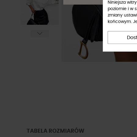
Niniejsza wit
poziomie i w 
zmiany ustaw
końcowym. Jeś
Dos
TABELA ROZMIARÓW