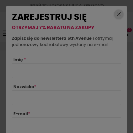
JESIEŃ 2026 DROP NR.1 JUZ W SPRZEDAŻY
ZAREJESTRUJ SIĘ
OTRZYMAJ 7% RABATU NA ZAKUPY
0
Toggle
☰
navigation
Zapisz się do newslettera 5th Avenue
i otrzymaj
jednorazowy kod rabatowy
Obuwie
Kozaki La Milla z różą
wysłany na e-mail.
Imię
*
Nazwisko
*
E-mail
*