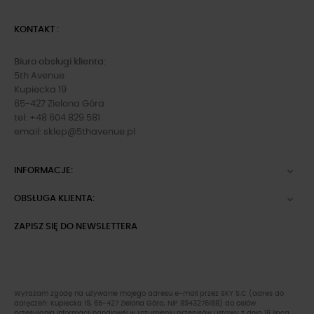
KONTAKT :
Biuro obsługi klienta:
5th Avenue
Kupiecka 19
65-427 Zielona Góra
tel: +48 604 829 581
email:
sklep@5thavenue.pl
INFORMACJE:

OBSŁUGA KLIENTA:

ZAPISZ SIĘ DO NEWSLETTERA
Wyrażam zgodę na używanie mojego adresu e-mail przez SKY S.C (adres do
doręczeń: Kupiecka 19, 65-427 Zielona Góra, NIP 8943276168) do celów
przesyłania informacji handlowej w rozumieniu przepisów ustawy z dnia 18 lipca