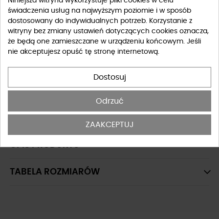
Niniejsza witryna wykorzystuje pliki cookies w celu
Rozmiar Obuwia
świadczenia usług na najwyższym poziomie i w sposób
dostosowany do indywidualnych potrzeb. Korzystanie z
witryny bez zmiany ustawień dotyczących cookies oznacza,
36
37
38
39
40
że będą one zamieszczane w urządzeniu końcowym. Jeśli
nie akceptujesz opuść tę stronę internetową.
Tabela rozmiarów
Dostosuj
-
+
DO KOSZYKA
Odrzuć
OSTATNIE SZTUKI W MAGAZYNIE
ZAAKCEPTUJ
OPIS PRODUKTU
TABELA ROZMIARÓW