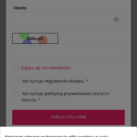
Hasło
Zapisz się na newsletter.
Akceptuję
regulamin sklepu.
*
Akceptuję
politykę prywatności
danych
KOZAKI LA MILLA Z RÓŻĄ
klienta.
*
589,00 zł
739,00 zł
- 150 zł
ZAREJESTRUJ MNIE
Najniższa cena z 30 dni przed obniżką: 589,00 zł