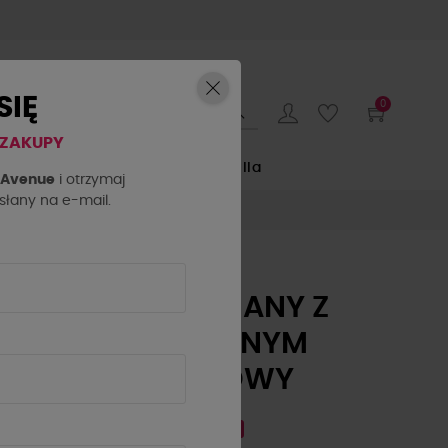
SIĘ
0
 ZAKUPY
E
by o la la...
La Milla
h Avenue
i otrzymaj
łany na e-mail.
SWETER ROZPINANY Z
ROZKLOSZOWANYM
RĘKAWEM BEŻOWY
239,20 zł
299,00 zł
- 20%