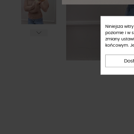
Niniejsza wit
poziomie i w 
zmiany ustaw
końcowym. Jeś
Dos