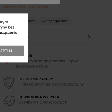
OSTATNIE SZTUKI W MAGAZYNIE
Swetry moherowe
Swetry z guzikami
ższym
ryny bez
urządzeniu
Opis Produktu
EPTUJ
5TH CLUB
Dołącz do naszego programu i zyskaj
dodatkowe korzyści
BEZPIECZNE ZAKUPY
14 dni na zwrot bez podania przyczyny
EKSPRESOWA WYSYŁKA
wysyłka w 1-2 dni roboczych