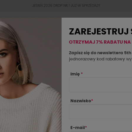
JESIEŃ 2026 DROP NR.1 JUZ W SPRZEDAŻY
ZAREJESTRUJ 
OTRZYMAJ 7% RABATU NA
BESTSELLERY
JESIEŃ 2026
OKAZJE
SAL
Zapisz się do newslettera 5t
jednorazowy kod rabatowy
wys
owanym rękawem beżowy
Imię
*
Nazwisko
*
E-mail
*