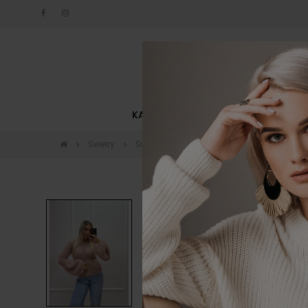
KATEGORIE
NOWOŚCI
Swetry
Swetry
Sweter rozpinany z rozklosz
-20%
Okazja