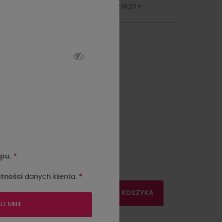
Najniższa cena z 30 dni przed obniżką: 239,20 zł
Rozmiar
UNIWERSALNY
pu.
*
Tabela rozmiarów
tności
danych klienta.
*
-
+
DODAJ DO KOSZYKA
UJ MNIE