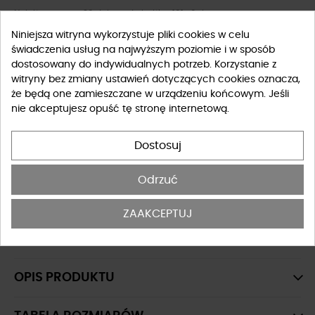
Najniższa cena z 30 dni przed obniżką: 101,40 zł
Niniejsza witryna wykorzystuje pliki cookies w celu
świadczenia usług na najwyższym poziomie i w sposób
Rozmiar
dostosowany do indywidualnych potrzeb. Korzystanie z
witryny bez zmiany ustawień dotyczących cookies oznacza,
XS
S
M
L
że będą one zamieszczane w urządzeniu końcowym. Jeśli
nie akceptujesz opuść tę stronę internetową.
Tabela rozmiarów
Dostosuj
-
+
DO KOSZYKA
Odrzuć
OSTATNIE SZTUKI W MAGAZYNIE
ZAAKCEPTUJ
Spódnice krótkie
OPIS PRODUKTU