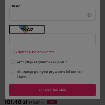
Hasło
Zapisz się na newsletter.
Akceptuję
regulamin sklepu.
*
Akceptuję
politykę prywatności
danych
klienta.
*
SPÓDNICA SZNUROWANA
LA MILLA CZARNA
ZAREJESTRUJ MNIE
101,40 zł
169,00 zł
- 40%