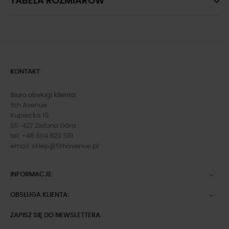
TABELA ROZMIARÓW
KONTAKT :
Biuro obsługi klienta:
5th Avenue
Kupiecka 19
65-427 Zielona Góra
tel: +48 604 829 581
email:
sklep@5thavenue.pl
INFORMACJE:

OBSŁUGA KLIENTA:

ZAPISZ SIĘ DO NEWSLETTERA