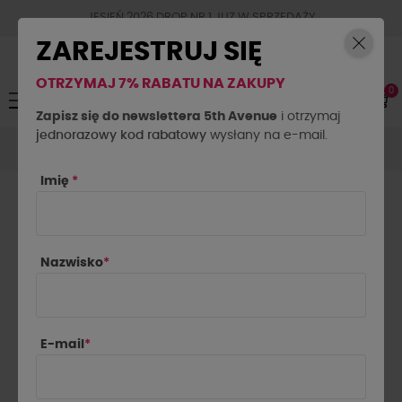
JESIEŃ 2026 DROP NR.1 JUZ W SPRZEDAŻY
ZAREJESTRUJ SIĘ
OTRZYMAJ 7% RABATU NA ZAKUPY
0
Toggle
☰
navigation
Zapisz się do newslettera 5th Avenue
i otrzymaj
jednorazowy kod rabatowy
Spódnice
Spódnice
wysłany na e-mail.
Spódnica sznurowana La Milla
czarna
Imię
*
Nazwisko
*
E-mail
*