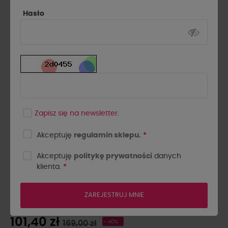
Hasło
Zapisz się na newsletter.
Akceptuję
regulamin sklepu.
*
Akceptuję
politykę prywatności
danych
klienta.
*
SPÓDNICA SZNUROWANA
LA MILLA CZARNA
ZAREJESTRUJ MNIE
101,40 zł
169,00 zł
- 40%