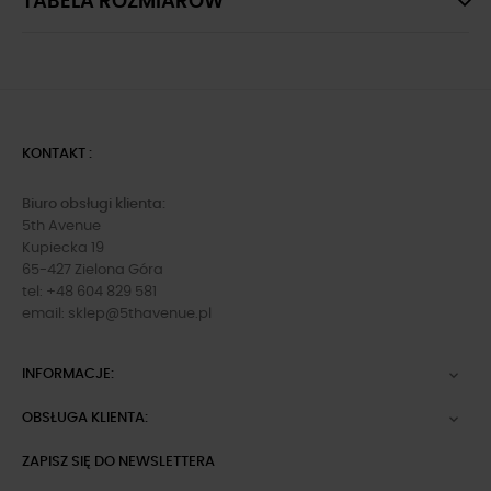
TABELA ROZMIARÓW
KONTAKT :
Biuro obsługi klienta:
5th Avenue
Kupiecka 19
65-427 Zielona Góra
tel: +48 604 829 581
email:
sklep@5thavenue.pl
INFORMACJE:

OBSŁUGA KLIENTA:

ZAPISZ SIĘ DO NEWSLETTERA