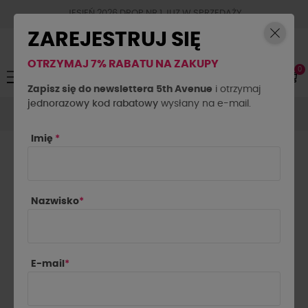
JESIEŃ 2026 DROP NR.1 JUZ W SPRZEDAŻY
ZAREJESTRUJ SIĘ
OTRZYMAJ 7% RABATU NA ZAKUPY
0
Toggle
☰
navigation
Zapisz się do newslettera 5th Avenue
i otrzymaj
jednorazowy kod rabatowy
Spódnice
Spódnice
wysłany na e-mail.
Spódnica sznurowana La Milla
czarna
Imię
*
Nazwisko
*
E-mail
*