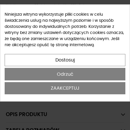
Najniższa cena z 30 dni przed obniżką: 101,40 zł
Niniejsza witryna wykorzystuje pliki cookies w celu
świadczenia usług na najwyższym poziomie i w sposób
Rozmiar
dostosowany do indywidualnych potrzeb. Korzystanie z
witryny bez zmiany ustawień dotyczących cookies oznacza,
XS
S
M
L
że będą one zamieszczane w urządzeniu końcowym. Jeśli
nie akceptujesz opuść tę stronę internetową.
Tabela rozmiarów
Dostosuj
-
+
DO KOSZYKA
Odrzuć
OSTATNIE SZTUKI W MAGAZYNIE
ZAAKCEPTUJ
Spódnice krótkie
OPIS PRODUKTU