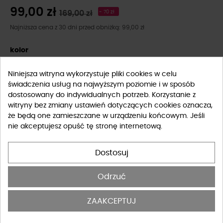
99,00 zł
169,00 zł
- 70 zł
Najniższa cena z 30 dni przed obniżką: 99,00 zł
kolor
Niniejsza witryna wykorzystuje pliki cookies w celu
świadczenia usług na najwyższym poziomie i w sposób
dostosowany do indywidualnych potrzeb. Korzystanie z
witryny bez zmiany ustawień dotyczących cookies oznacza,
że będą one zamieszczane w urządzeniu końcowym. Jeśli
nie akceptujesz opuść tę stronę internetową.
Rozmiar
Dostosuj
XS/S
M/L
Odrzuć
Tabela rozmiarów
ZAAKCEPTUJ
-
+
DO KOSZYKA