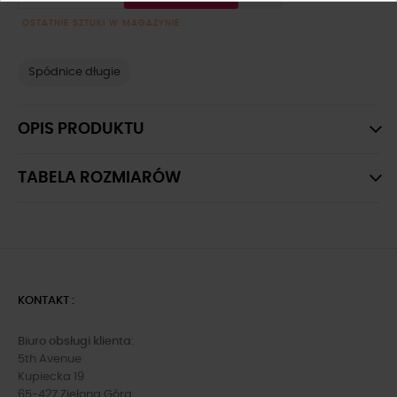
OSTATNIE SZTUKI W MAGAZYNIE
Spódnice długie
OPIS PRODUKTU
TABELA ROZMIARÓW
KONTAKT :
Biuro obsługi klienta:
5th Avenue
Kupiecka 19
65-427 Zielona Góra