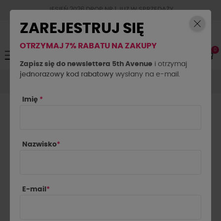
JESIEŃ 2026 DROP NR.1 JUZ W SPRZEDAŻY
ZAREJESTRUJ SIĘ
OTRZYMAJ 7% RABATU NA ZAKUPY
0
Toggle
☰
navigation
Zapisz się do newslettera 5th Avenue
i otrzymaj
jednorazowy kod rabatowy
Spódnice
Spódnice
wysłany na e-mail.
Spódnica marszczona z różą La
Milla czekoladowa
Imię
*
Nazwisko
*
E-mail
*