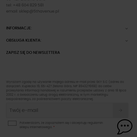
tel: +48 604 829 581
email:
sklep@5thavenue.pl
INFORMACJE:

OBSŁUGA KLIENTA:

ZAPISZ SIĘ DO NEWSLETTERA
Wyrażam zgodę na używanie mojego adresu e-mail przez SKY S.C (adres do
doręczeń: Kupiecka 19, 65-427 Zielona Góra, NIP 8943276168) do celów
przesyłania informacji handlowej w rozumieniu przepisów ustawy z dnia 18 lipca
2002 r. o świadczeniu usług drogą elektroniczną, w tym marketingu
bezpośredniego, za pośrednictwem poczty elektronicznej.
Potwierdzam, że zapoznałem się i akceptuję
regulamin
sklepu
internetowego.
*