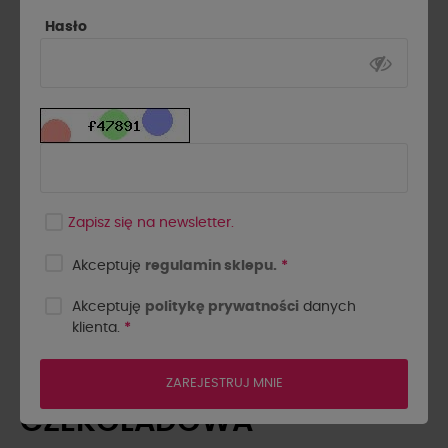
Hasło
Zapisz się na newsletter.
Akceptuję
regulamin sklepu.
*
Akceptuję
politykę prywatności
danych
klienta.
*
SPÓDNICA MARSZCZONA Z
RÓŻĄ LA MILLA
ZAREJESTRUJ MNIE
CZEKOLADOWA