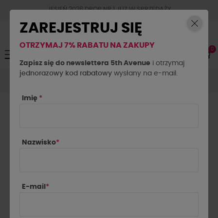
JESIEŃ 2026 DROP NR.1 JUZ W SPRZEDAŻY
ZAREJESTRUJ SIĘ
OTRZYMAJ 7% RABATU NA ZAKUPY
0
Toggle
☰
navigation
Zapisz się do newslettera 5th Avenue
i otrzymaj
jednorazowy kod rabatowy
Spódnice
Spódnice krótkie
wysłany na e-mail.
Spódnica jeansowa La
Milla ciemny jeans
Imię
*
Nazwisko
*
E-mail
*