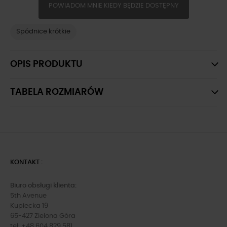
POWIADOM MNIE KIEDY BĘDZIE DOSTĘPNY
Spódnice krótkie
OPIS PRODUKTU
TABELA ROZMIARÓW
KONTAKT :
Biuro obsługi klienta:
5th Avenue
Kupiecka 19
65-427 Zielona Góra
tel: +48 604 829 581