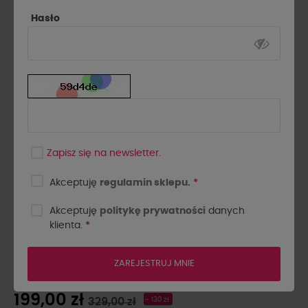
Hasło
Zapisz się na newsletter.
Akceptuję
regulamin sklepu.
*
Akceptuję
politykę prywatności
danych
klienta.
*
SPÓDNICA JEANSOWA LA
MILLA CIEMNY JEANS
ZAREJESTRUJ MNIE
199,00 zł
329,00 zł
- 130 zł