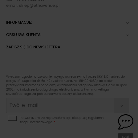
email:
sklep@5thavenue.pl
INFORMACJE:

OBSŁUGA KLIENTA:

ZAPISZ SIĘ DO NEWSLETTERA
Wyrażam zgodę na używanie mojego adresu e-mail przez SKY S.C (adres do
doręczeń: Kupiecka 19, 65-427 Zielona Góra, NIP 8943276168) do celów
przesyłania informacji handlowej w rozumieniu przepisów ustawy z dnia 18 lipca
2002 r. o świadczeniu usług drogą elektroniczną, w tym marketingu
bezpośredniego, za pośrednictwem poczty elektronicznej.
Potwierdzam, że zapoznałem się i akceptuję
regulamin
sklepu
internetowego.
*
czat