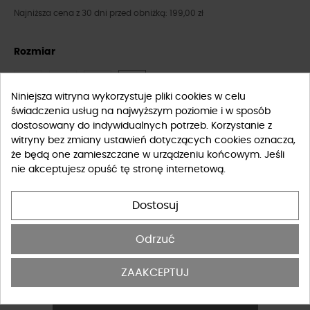
Najniższa cena z 30 dni przed obniżką: 199,00 zł
Rozmiar
XS
S
M
L
Niniejsza witryna wykorzystuje pliki cookies w celu
świadczenia usług na najwyższym poziomie i w sposób
Tabela rozmiarów
dostosowany do indywidualnych potrzeb. Korzystanie z
witryny bez zmiany ustawień dotyczących cookies oznacza,
że będą one zamieszczane w urządzeniu końcowym. Jeśli
-
+
DO KOSZYKA
nie akceptujesz opuść tę stronę internetową.
DOSTĘPNY PRODUKT Z INNYMI OPCJAMI
Dostosuj
Odrzuć
Potwierdzam, że zapoznałem się i akceptuję
regulamin
ZAAKCEPTUJ
sklepu
internetowego.
*