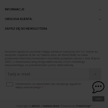
INFORMACJE:

OBSŁUGA KLIENTA:

ZAPISZ SIĘ DO NEWSLETTERA
Wyrażam zgodę na używanie mojego adresu e-mail przez SKY S.C (adres do
doręczeń: Kupiecka 19, 65-427 Zielona Góra, NIP 8943276168) do celów
przesyłania informacji handlowej w rozumieniu przepisów ustawy z dnia 18 lipca
2002 r. o świadczeniu usług drogą elektroniczną, w tym marketingu
bezpośredniego, za pośrednictwem poczty elektronicznej.
Potwierdzam, że zapoznałem się i akceptuję
regulamin
sklepu
internetowego.
*
czat
Copyright ©
MOVIC • Fashion Store
| Powered by
PrestaShop™