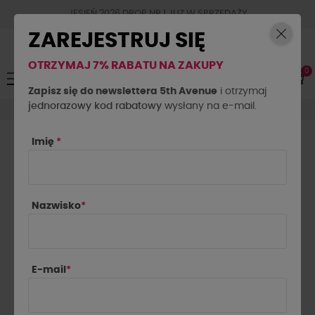
JESIEŃ 2026 DROP NR.1 JUZ W SPRZEDAŻY
ZAREJESTRUJ SIĘ
OTRZYMAJ 7% RABATU NA ZAKUPY
0
Toggle
☰
navigation
Zapisz się do newslettera 5th Avenue
i otrzymaj
jednorazowy kod rabatowy
Koszule
Koszula flanelowa w kratę La Milla czerwona
wysłany na e-mail.
Imię
*
Nazwisko
*
E-mail
*