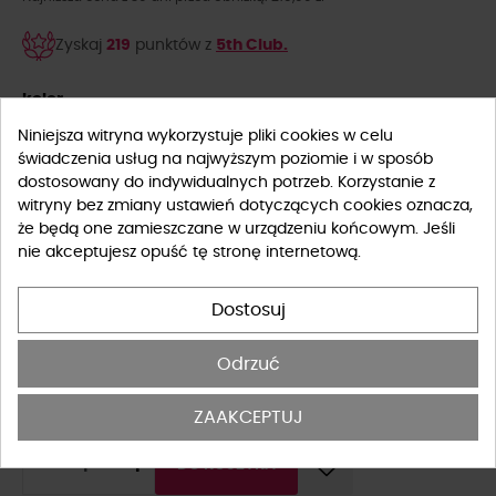
Zyskaj
219
punktów z
5th Club.
kolor
Niniejsza witryna wykorzystuje pliki cookies w celu
świadczenia usług na najwyższym poziomie i w sposób
dostosowany do indywidualnych potrzeb. Korzystanie z
witryny bez zmiany ustawień dotyczących cookies oznacza,
że będą one zamieszczane w urządzeniu końcowym. Jeśli
nie akceptujesz opuść tę stronę internetową.
Rozmiar
Dostosuj
UNIWERSALNY
Odrzuć
Tabela rozmiarów
ZAAKCEPTUJ
-
+
DO KOSZYKA