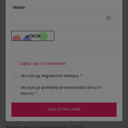
Hasło
Zapisz się na newsletter.
Akceptuję
regulamin sklepu.
*
Akceptuję
politykę prywatności
danych
KOSZULA FLANELOWA W
klienta.
*
KRATĘ LA MILLA CZERWONA
ZAREJESTRUJ MNIE
219,00 zł
Najniższa cena z 30 dni przed obniżką: 219,00 zł