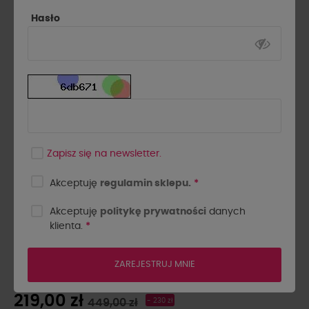
Hasło
Zapisz się na newsletter.
Akceptuję
regulamin sklepu.
*
Akceptuję
politykę prywatności
danych
klienta.
*
MARYNARKA JODEŁKA LA
MILLA CZEKOLADOWA
ZAREJESTRUJ MNIE
219,00 zł
449,00 zł
- 230 zł