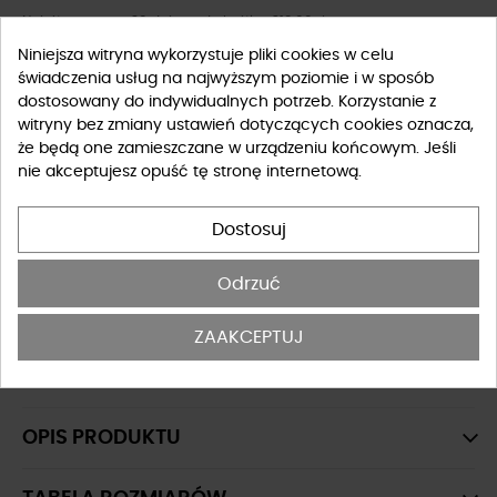
Najniższa cena z 30 dni przed obniżką: 219,00 zł
Niniejsza witryna wykorzystuje pliki cookies w celu
świadczenia usług na najwyższym poziomie i w sposób
Rozmiar
dostosowany do indywidualnych potrzeb. Korzystanie z
witryny bez zmiany ustawień dotyczących cookies oznacza,
UNIWERSALNY
że będą one zamieszczane w urządzeniu końcowym. Jeśli
nie akceptujesz opuść tę stronę internetową.
Tabela rozmiarów
Dostosuj
-
+
DO KOSZYKA
Odrzuć
OSTATNIE SZTUKI W MAGAZYNIE
ZAAKCEPTUJ
Marynarki eleganckie
OPIS PRODUKTU