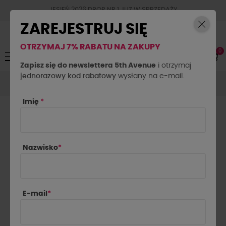
JESIEŃ 2026 DROP NR.1 JUZ W SPRZEDAŻY
ZAREJESTRUJ SIĘ
OTRZYMAJ 7% RABATU NA ZAKUPY
0
Toggle
☰
navigation
Zapisz się do newslettera 5th Avenue
i otrzymaj
jednorazowy kod rabatowy
Marynarki
Marynarki eleganckie
wysłany na e-mail.
Marynarka jodełka
La Milla czekoladowa
Imię
*
Nazwisko
*
E-mail
*