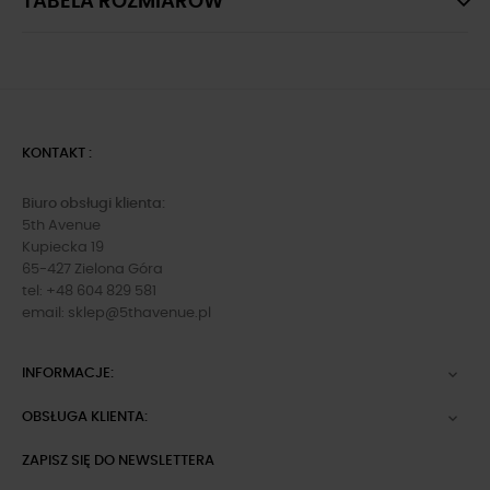
TABELA ROZMIARÓW
KONTAKT :
Biuro obsługi klienta:
5th Avenue
Kupiecka 19
65-427 Zielona Góra
tel: +48 604 829 581
email:
sklep@5thavenue.pl
INFORMACJE:

OBSŁUGA KLIENTA:

ZAPISZ SIĘ DO NEWSLETTERA