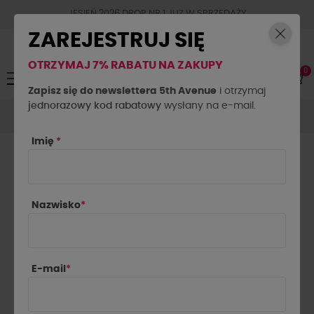
JESIEŃ 2026 DROP NR.1 JUZ W SPRZEDAŻY
ZAREJESTRUJ SIĘ
OTRZYMAJ 7% RABATU NA ZAKUPY
0
Toggle
☰
navigation
Zapisz się do newslettera 5th Avenue
i otrzymaj
jednorazowy kod rabatowy
Bluzki
Bluzki
Bluzka cekinowa By o la la...!
wysłany na e-mail.
burgundowa
Imię
*
Nazwisko
*
E-mail
*