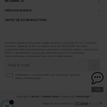
INFORMACJE:

OBSŁUGA KLIENTA:

ZAPISZ SIĘ DO NEWSLETTERA
Wyrażam zgodę na używanie mojego adresu e-mail przez SKY S.C (adres do
doręczeń: Kupiecka 19, 65-427 Zielona Góra, NIP 8943276168) do celów
przesyłania informacji handlowej w rozumieniu przepisów ustawy z dnia 18 lipca
2002 r. o świadczeniu usług drogą elektroniczną, w tym marketingu
bezpośredniego, za pośrednictwem poczty elektronicznej.
Potwierdzam, że zapoznałem się i akceptuję
regulamin
sklepu
internetowego.
*
czat
Copyright ©
MOVIC • Fashion Store
| Powered by
PrestaShop™
Designed and powered by: