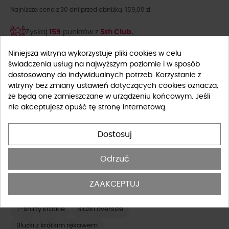
Najniższa cena z 30 dni przed obniżką: 159,00 zł
Zyskaj
159
punktów z
5th Club.
Niniejsza witryna wykorzystuje pliki cookies w celu
Rozmiar
świadczenia usług na najwyższym poziomie i w sposób
dostosowany do indywidualnych potrzeb. Korzystanie z
S
witryny bez zmiany ustawień dotyczących cookies oznacza,
że będą one zamieszczane w urządzeniu końcowym. Jeśli
nie akceptujesz opuść tę stronę internetową.
Tabela rozmiarów
Dostosuj
-
+
DO KOSZYKA
Odrzuć
OSTATNIE SZTUKI W MAGAZYNIE
ZAAKCEPTUJ
T-shirty by o la la
Bluzki eleganckie
T-shirty oversize
T-shirty krótkie
Bluzki oversize
Bluzki z krótkim rękawem