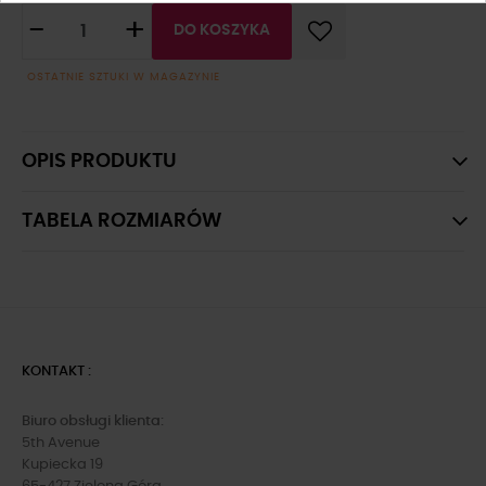
-
+
DO KOSZYKA
OSTATNIE SZTUKI W MAGAZYNIE
OPIS PRODUKTU
TABELA ROZMIARÓW
KONTAKT :
Biuro obsługi klienta:
5th Avenue
Kupiecka 19