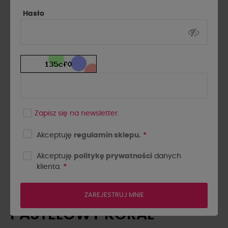
Hasło
Zapisz się na newsletter.
Akceptuję
regulamin sklepu.
*
Akceptuję
politykę prywatności
danych
klienta.
*
KOSZULA Z WIĄZANYM
MANKIETEM LA MILLA
ZAREJESTRUJ MNIE
PASTELOWY KORAL