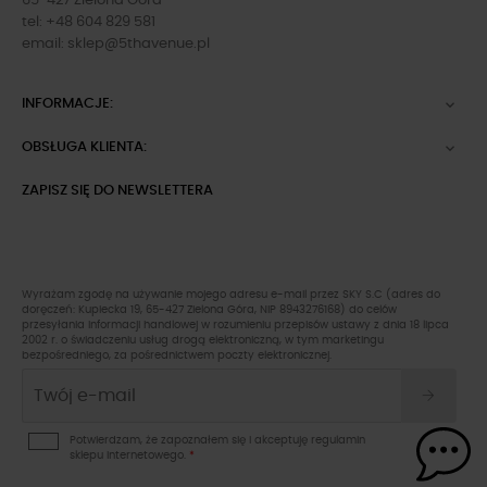
65-427 Zielona Góra
tel: +48 604 829 581
email:
sklep@5thavenue.pl
INFORMACJE:

OBSŁUGA KLIENTA:

ZAPISZ SIĘ DO NEWSLETTERA
Wyrażam zgodę na używanie mojego adresu e-mail przez SKY S.C (adres do
doręczeń: Kupiecka 19, 65-427 Zielona Góra, NIP 8943276168) do celów
przesyłania informacji handlowej w rozumieniu przepisów ustawy z dnia 18 lipca
2002 r. o świadczeniu usług drogą elektroniczną, w tym marketingu
bezpośredniego, za pośrednictwem poczty elektronicznej.
Potwierdzam, że zapoznałem się i akceptuję
regulamin
sklepu
internetowego.
*