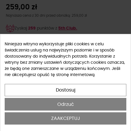
259,00 zł
Najniższa cena z 30 dni przed obniżką: 259,00 zł
Zyskaj
259
punktów z
5th Club.
kolor
Niniejsza witryna wykorzystuje pliki cookies w celu
świadczenia usług na najwyższym poziomie i w sposób
dostosowany do indywidualnych potrzeb. Korzystanie z
witryny bez zmiany ustawień dotyczących cookies oznacza,
że będą one zamieszczane w urządzeniu końcowym. Jeśli
nie akceptujesz opuść tę stronę internetową.
Dostosuj
Rozmiar
Odrzuć
UNIWERSALNY
ZAAKCEPTUJ
Tabela rozmiarów