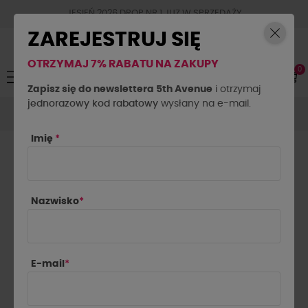
JESIEŃ 2026 DROP NR.1 JUZ W SPRZEDAŻY
ZAREJESTRUJ SIĘ
OTRZYMAJ 7% RABATU NA ZAKUPY
0
Toggle
☰
navigation
Zapisz się do newslettera 5th Avenue
i otrzymaj
jednorazowy kod rabatowy
Koszule
Koszula z wiązanym mankietem La Milla
wysłany na e-mail.
pastelowy koral
Imię
*
Nazwisko
*
E-mail
*