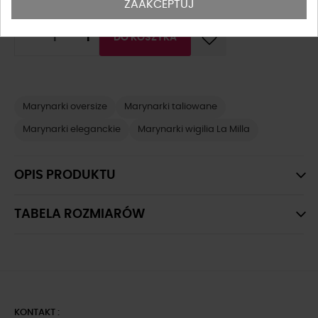
ZAAKCEPTUJ
-
+
DO KOSZYKA
Marynarki oversize
Marynarki taliowane
Marynarki eleganckie
Marynarki wigilia La Milla
OPIS PRODUKTU
TABELA ROZMIARÓW
KONTAKT :