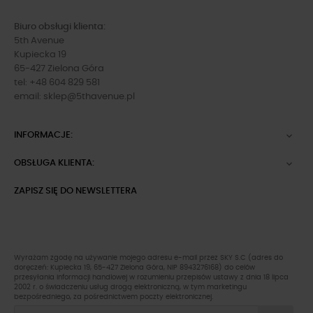
Biuro obsługi klienta:
5th Avenue
Kupiecka 19
65-427 Zielona Góra
tel: +48 604 829 581
email:
sklep@5thavenue.pl
INFORMACJE:

OBSŁUGA KLIENTA:

ZAPISZ SIĘ DO NEWSLETTERA
Wyrażam zgodę na używanie mojego adresu e-mail przez SKY S.C (adres do
doręczeń: Kupiecka 19, 65-427 Zielona Góra, NIP 8943276168) do celów
przesyłania informacji handlowej w rozumieniu przepisów ustawy z dnia 18 lipca
2002 r. o świadczeniu usług drogą elektroniczną, w tym marketingu
bezpośredniego, za pośrednictwem poczty elektronicznej.