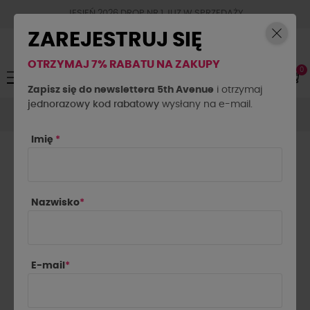
JESIEŃ 2026 DROP NR.1 JUZ W SPRZEDAŻY
ZAREJESTRUJ SIĘ
OTRZYMAJ 7% RABATU NA ZAKUPY
0
Toggle
☰
navigation
Zapisz się do newslettera 5th Avenue
i otrzymaj
jednorazowy kod rabatowy
Marynarki
Marynarki taliowane
wysłany na e-mail.
Marynarka wigilia La
Milla pudrowy róż
Imię
*
Nazwisko
*
E-mail
*