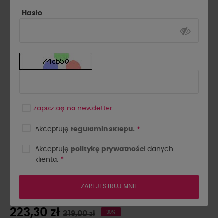
Hasło
Zapisz się na newsletter.
Akceptuję
regulamin sklepu.
*
Akceptuję
politykę prywatności
danych
klienta.
*
MARYNARKA WIGILIA LA
MILLA PUDROWY RÓŻ
ZAREJESTRUJ MNIE
223,30 zł
319,00 zł
- 30%