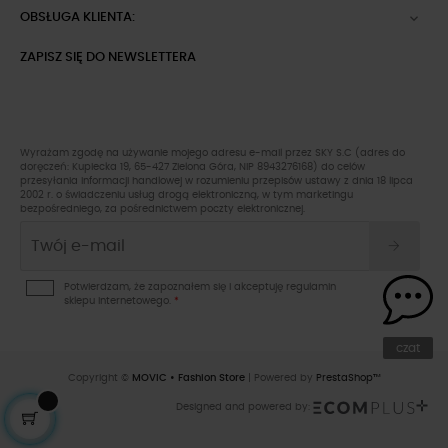
OBSŁUGA KLIENTA:

ZAPISZ SIĘ DO NEWSLETTERA
Wyrażam zgodę na używanie mojego adresu e-mail przez SKY S.C (adres do
doręczeń: Kupiecka 19, 65-427 Zielona Góra, NIP 8943276168) do celów
przesyłania informacji handlowej w rozumieniu przepisów ustawy z dnia 18 lipca
2002 r. o świadczeniu usług drogą elektroniczną, w tym marketingu
bezpośredniego, za pośrednictwem poczty elektronicznej.
Potwierdzam, że zapoznałem się i akceptuję
regulamin
sklepu
internetowego.
*
czat
Copyright ©
MOVIC • Fashion Store
| Powered by
PrestaShop™
Designed and powered by: