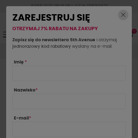
JESIEŃ 2026 DROP NR.1 JUZ W SPRZEDAŻY
ZAREJESTRUJ SIĘ
OTRZYMAJ 7% RABATU NA ZAKUPY
0
Toggle
☰
navigation
Zapisz się do newslettera 5th Avenue
i otrzymaj
jednorazowy kod rabatowy
Komplety
Komplety dresowe
wysłany na e-mail.
Komplet masełkowy z
bluzą LISA różowy
Imię
*
Nazwisko
*
E-mail
*