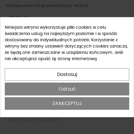
Najniższa cena z 30 dni przed obniżką: 149,50 zł
Niniejsza witryna wykorzystuje pliki cookies w celu
świadczenia usług na najwyższym poziomie i w sposób
dostosowany do indywidualnych potrzeb. Korzystanie z
witryny bez zmiany ustawień dotyczących cookies oznacza,
że będą one zamieszczane w urządzeniu końcowym. Jeśli
nie akceptujesz opuść tę stronę internetową.
Rozmiar
UNIWERSALNY
Dostosuj
Odrzuć
Tabela rozmiarów
ZAAKCEPTUJ
-
+
DO KOSZYKA
OSTATNIE SZTUKI W MAGAZYNIE