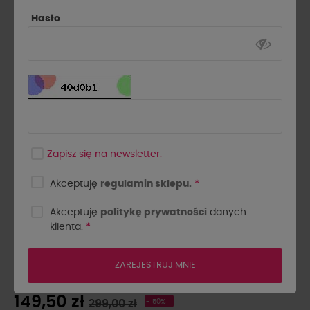
Hasło
Zapisz się na newsletter.
Akceptuję
regulamin sklepu.
*
Akceptuję
politykę prywatności
danych
klienta.
*
KOMPLET MASEŁKOWY Z
BLUZĄ LISA RÓŻOWY
ZAREJESTRUJ MNIE
149,50 zł
299,00 zł
- 50%