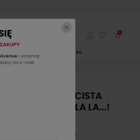
SIĘ
0
 ZAKUPY
E
by o la la...
La Milla
h Avenue
i otrzymaj
łany na e-mail.
ZWIEWNA KWIECISTA
SUKIENKA BY O LA LA...!
NIEBIESKA
159,00 zł
299,00 zł
- 140 zł