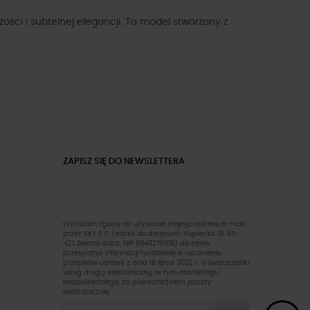
ści i subtelnej elegancji. To model stworzony z
ZAPISZ SIĘ DO NEWSLETTERA
Wyrażam zgodę na używanie mojego adresu e-mail
przez SKY S.C (adres do doręczeń: Kupiecka 19, 65-
427 Zielona Góra, NIP 8943276168) do celów
przesyłania informacji handlowej w rozumieniu
przepisów ustawy z dnia 18 lipca 2002 r. o świadczeniu
usług drogą elektroniczną, w tym marketingu
bezpośredniego, za pośrednictwem poczty
elektronicznej.