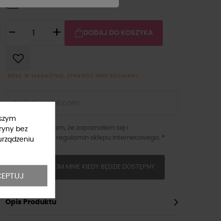
Tabela rozmiarów
-
+
DODAJ DO KOSZYKA
BRAK W MAGAZYNIE, SPRAWDŹ INNE ROZMIARY
ższym
Potwierdzam, że zapoznałem się i
ryny bez
akceptuję
regulamin sklepu
internetowego.
*
urządzeniu
POWIADOM MNIE KIEDY BĘDZIE DOSTĘPNY
EPTUJ
Opis Produktu