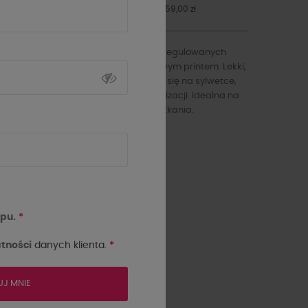
Najniższa cena z 30 dni przed obniżką: 159,00 zł
Zwiewna sukienka mini na cienkich regulowanych
ramiączkach z efektownym kwiatowym printem. Lekki,
rozkloszowany fason pięknie układa się na sylwetce,
podkreślając kobiecy charakter stylizacji. Idealna na
lato, wakacyjne wyjazdy i letnie spotkania.
pu.
*
tności
Rozmiar
danych klienta.
*
S
M
UJ MNIE