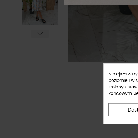
Niniejsza wit
poziomie i w 
zmiany ustaw
końcowym. Jeś
Dos