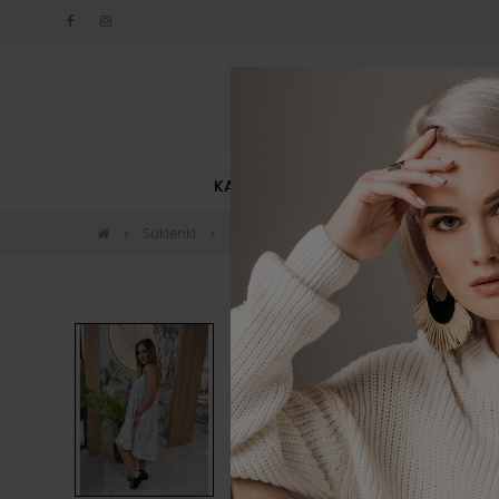
KATEGORIE
NOWOŚCI
Sukienki
Sukienki mini
Zwiewna kwiecista sukie
-140 zł
Wyprzedaż