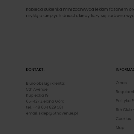
Kobieca sukienka mini zachwyca lekkim fasonem oraz
myślą o ciepłych dniach, kiedy liczy się zarówno wy
KONTAKT :
INFORMA
O nas
Biuro obsługi klienta:
5th Avenue
Regulam
Kupiecka 19
Polityka 
65-427 Zielona Góra
tel: +48 604 829 581
5th Club 
email:
sklep@5thavenue.pl
Cookies
Map