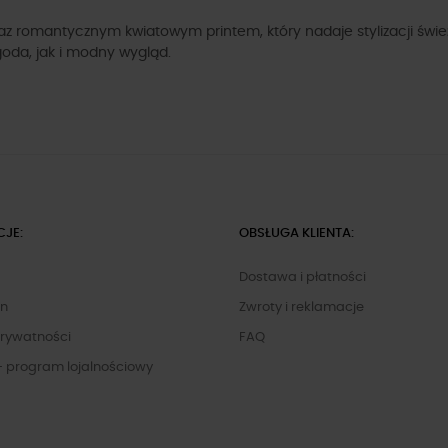
 romantycznym kwiatowym printem, który nadaje stylizacji świeżo
goda, jak i modny wygląd.
CJE:
OBSŁUGA KLIENTA:
Dostawa i płatności
in
Zwroty i reklamacje
Prywatności
FAQ
- program lojalnościowy