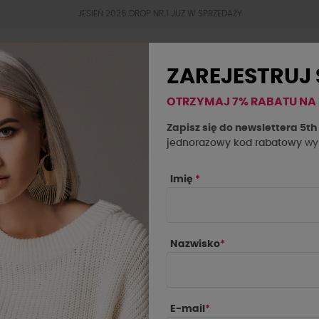
JESIEŃ 2026 DROP NR.1 JUZ W SPRZEDAŻY
ZAREJESTRUJ 
OTRZYMAJ 7% RABATU NA
BESTSELLERY
JESIEŃ 2026
OKAZJE
SAL
Zapisz się do newslettera 5t
jednorazowy kod rabatowy
wys
nka By o la la...! niebieska
Imię
*
Nazwisko
*
E-mail
*