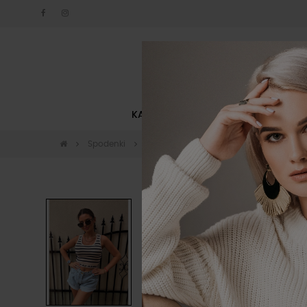
KATEGORIE
NOWOŚCI
Spodenki
Spodenki jeansowe
Szorty La Milla 
-80 zł
Wyprzedaż