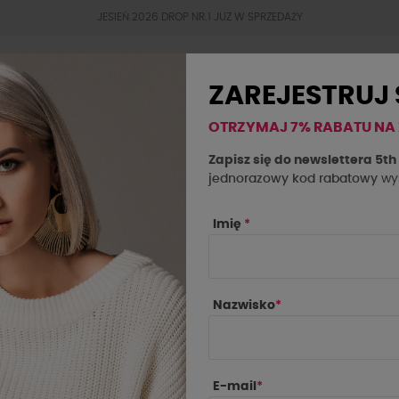
JESIEŃ 2026 DROP NR.1 JUZ W SPRZEDAŻY
ZAREJESTRUJ 
OTRZYMAJ 7% RABATU NA
BESTSELLERY
JESIEŃ 2026
OKAZJE
SAL
Zapisz się do newslettera 5t
jednorazowy kod rabatowy
wys
jasny jeans
Imię
*
Nazwisko
*
E-mail
*