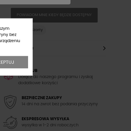
POWIADOM MNIE KIEDY BĘDZIE DOSTĘPNY
ższym
Spodenki
Szorty
ryny bez
urządzeniu
Opis Produktu
EPTUJ
5TH CLUB
Dołącz do naszego programu i zyskaj
dodatkowe korzyści
BEZPIECZNE ZAKUPY
14 dni na zwrot bez podania przyczyny
EKSPRESOWA WYSYŁKA
wysyłka w 1-2 dni roboczych