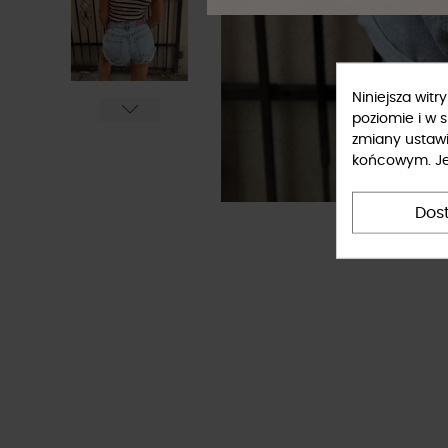
Niniejsza wit
poziomie i w 
zmiany ustaw
końcowym. Jeś
Dos