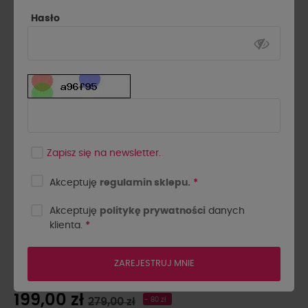
Hasło
Zapisz się na newsletter.
Akceptuję
regulamin sklepu.
*
Akceptuję
politykę prywatności
danych
klienta.
*
SZORTY LA MILLA JASNY
JEANS
ZAREJESTRUJ MNIE
199,00 zł
279,00 zł
- 80 zł