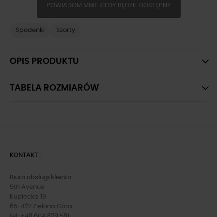
POWIADOM MNIE KIEDY BĘDZIE DOSTĘPNY
Spodenki
Szorty
OPIS PRODUKTU
TABELA ROZMIARÓW
KONTAKT :
Biuro obsługi klienta:
5th Avenue
Kupiecka 19
65-427 Zielona Góra
tel: +48 604 829 581