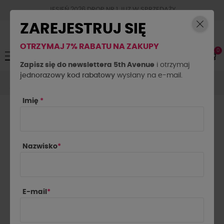
JESIEŃ 2026 DROP NR.1 JUZ W SPRZEDAŻY
ZAREJESTRUJ SIĘ
OTRZYMAJ 7% RABATU NA ZAKUPY
0
Toggle
☰
navigation
Zapisz się do newslettera 5th Avenue
i otrzymaj
jednorazowy kod rabatowy
Spodenki
Spodenki jeansowe
wysłany na e-mail.
Szorty La Milla jasny
jeans
Imię
*
Nazwisko
*
E-mail
*