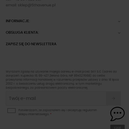
email:
sklep@5thavenue.pl
INFORMACJE:

OBSŁUGA KLIENTA:

ZAPISZ SIĘ DO NEWSLETTERA
Wyrażam zgodę na używanie mojego adresu e-mail przez SKY S.C (adres do
doręczeń: Kupiecka 19, 65-427 Zielona Góra, NIP 8943276168) do celów
przesyłania informacji handlowej w rozumieniu przepisów ustawy z dnia 18 lipca
2002 r. o świadczeniu usług drogą elektroniczną, w tym marketingu
bezpośredniego, za pośrednictwem poczty elektronicznej.
Potwierdzam, że zapoznałem się i akceptuję
regulamin
sklepu
internetowego.
*
czat