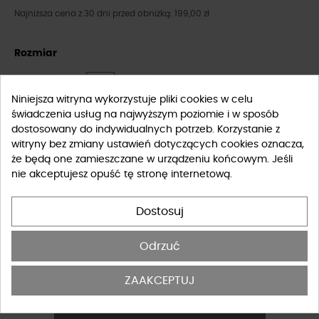
Najniższa cena z 30 dni przed obniżką: 199,00 zł
Rozmiar
XS
S
M
L
Niniejsza witryna wykorzystuje pliki cookies w celu
świadczenia usług na najwyższym poziomie i w sposób
Tabela rozmiarów
dostosowany do indywidualnych potrzeb. Korzystanie z
witryny bez zmiany ustawień dotyczących cookies oznacza,
że będą one zamieszczane w urządzeniu końcowym. Jeśli
-
+
DO KOSZYKA
nie akceptujesz opuść tę stronę internetową.
DOSTĘPNY PRODUKT Z INNYMI OPCJAMI
Dostosuj
Odrzuć
Potwierdzam, że zapoznałem się i akceptuję
regulamin
ZAAKCEPTUJ
sklepu
internetowego.
*