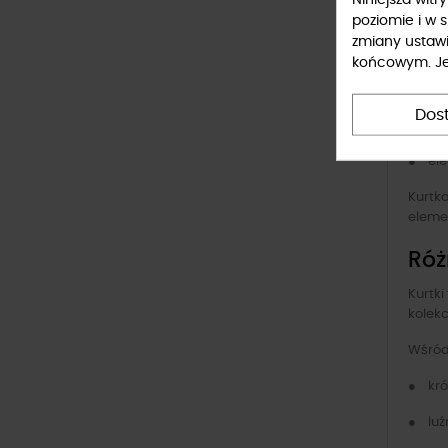
Kurtki
poziomie i w 
zmiany ustaw
● jean
końcowym. Jeś
● suk
Dos
● kom
● ele
Kurtk
elemen
Róż
Kurtki
kolekc
Wśród
● kró
● luźn