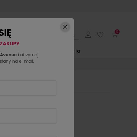
SIĘ
0
 ZAKUPY
E
by o la la...
La Milla
h Avenue
i otrzymaj
łany na e-mail.