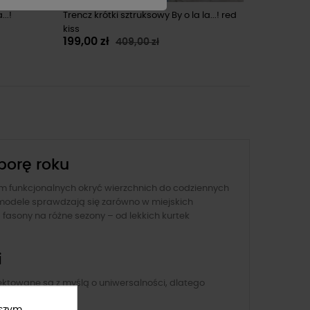
..!
Trencz krótki sztruksowy By o la la...! red
kiss
199,00 zł
409,00 zł
 porę roku
zem funkcjonalnych okryć wierzchnich do codziennych
 modele sprawdzają się zarówno w miejskich
 fasony na różne sezony – od lekkich kurtek
i
ektowane są z myślą o uniwersalności, dlatego
klasycznych.
ższym