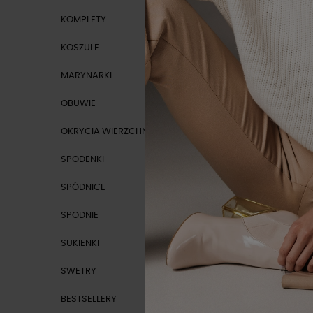
KOMPLETY
KOSZULE
MARYNARKI
-210 zł
OBUWIE
Wyprzed
OKRYCIA WIERZCHNIE
SPODENKI
SPÓDNICE
SPODNIE
SUKIENKI
SWETRY
BESTSELLERY