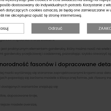
 damskie By o la la można łączyć między innymi z:
sposób dostosowany do indywidualnych potrzeb. Korzystanie z wit
ień dotyczących cookies oznacza, że będą one zamieszczane w 
sami i swetrami w miejskim stylu,
li nie akceptujesz opuść tę stronę internetową.
ienkami oraz spódnicami w kobiecych zestawach,
tosuj
Odrzuć
ZAAKC
pletami dresowymi i sneakersami,
ganckimi spodniami oraz botkami.
a jest praktycznym elementem garderoby, który można nosić na wiele
t garderoby przejściowej i codziennej, pozwalając szybko stworzyć sp
norodność fasonów i dopracowane deta
 tej marki wyróżniają się starannie zaprojektowanymi krojami oraz det
jach pojawiają się zarówno modele o klasycznej formie, jak i fasony 
 dostępnych wariantów znajdują się:
tkie, dopasowane kroje,
iejsze modele oversize,