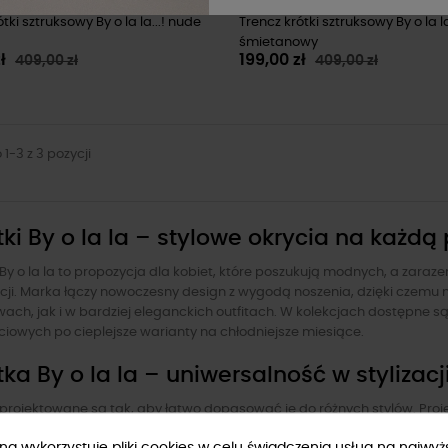
tki sztruksowy By o la la...! nude
Trencz krótki sztruksowy By o la la.
śmietanowy
zł
199,00 zł
409,00 zł
409,00 zł
1-3 z 3 pozycji
tki By o la la – stylowe okrycia na każdą
 By o la la to propozycja dla kobiet, które poszukują modnych, a zara
zacji. Marka łączy nowoczesny design z wygodą noszenia, dzięki czemu
ach, jak i w bardziej eleganckich outfitach. W kolekcjach dostępne są
ciowych po cieplejsze warianty na chłodniejsze miesiące.
tka By o la la – uniwersalność w stylizacj
 projektowane są tak, aby łatwo dopasować je do różnych stylów. Proj
e prezentują się w zestawach casualowych, sportowych oraz bardziej 
ryna wykorzystuje pliki cookies w celu świadczenia usług na najwy