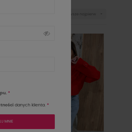

Sortuj wg:
Najnowsze najpierw
-210 zł
Wyprzedaż
pu.
*
tności
danych klienta.
*
UJ MNIE