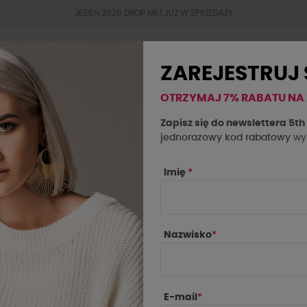
JESIEŃ 2026 DROP NR.1 JUZ W SPRZEDAŻY
ZAREJESTRUJ 
OTRZYMAJ 7% RABATU NA
BESTSELLERY
JESIEŃ 2026
OKAZJE
SAL
Zapisz się do newslettera 5t
jednorazowy kod rabatowy
wys
i by o la la
Imię
*
 O LA LA
Nazwisko
*
PRODUCENCI
E-mail
*