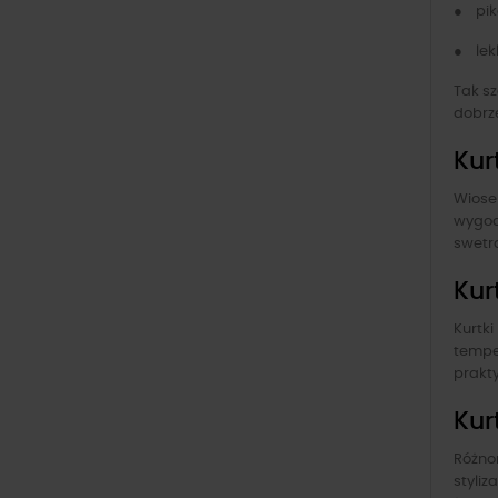
● piko
● lekk
Tak s
dobrze
Kur
Wiosen
wygod
swetra
Kur
Kurtki
temper
prakty
Kur
Różno
styliz