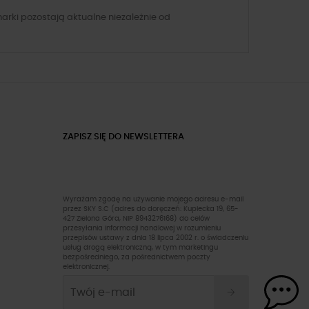
marki pozostają aktualne niezależnie od
ZAPISZ SIĘ DO NEWSLETTERA
Wyrażam zgodę na używanie mojego adresu e-mail
przez SKY S.C (adres do doręczeń: Kupiecka 19, 65-
427 Zielona Góra, NIP 8943276168) do celów
przesyłania informacji handlowej w rozumieniu
przepisów ustawy z dnia 18 lipca 2002 r. o świadczeniu
usług drogą elektroniczną, w tym marketingu
bezpośredniego, za pośrednictwem poczty
elektronicznej.