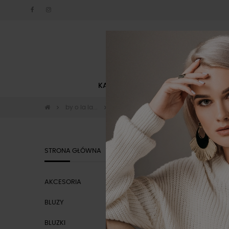
KATEGORIE
NOWOŚCI
by o la la...
Okrycia wierzchnie by o la la
Kurtk
KURTKI BY
STRONA GŁÓWNA
AKCESORIA
CENA
BLUZY
BLUZKI