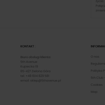
życia.
Połącz
zmien
KONTAKT :
INFORMA
O nas
Biuro obsługi klienta:
5th Avenue
Regulam
Kupiecka 19
Polityka 
65-427 Zielona Góra
tel: +48 604 829 581
5th Club 
email:
sklep@5thavenue.pl
Cookies
Map