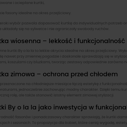
wane i ocieplane kurtki,
ie fasony idealne na okres przejściowy.
zeroki wybór pozwala dopasować kurtkę do indywidualnych potrzeb oraz
 układały się na sylwetce i nie ograniczały swobody ruchów.
tka wiosenna – lekkość i funkcjonalność
ne kurtki By o la la to lekkie okrycia idealne na okres przejściowy.
ę nawet przy zmiennej pogodzie i doskonale sprawdzają się w styliza
mi, koszulami czy bluzkami, tworząc zestawy odpowiednie zarówno na c
tka zimowa – ochrona przed chłodem
 przeznaczone na chłodniejsze miesiące łączą estetykę z funkcjonalno
aturami, jednocześnie zachowując modny charakter. Dzięki temu kurtk
czną rolę, ale także stanowić istotny element zimowej stylizacji.
tki By o la la jako inwestycja w funkcjo
rodność fasonów i ponadczasowy charakter sprawiają, że kurtki dams
acjach i sezonach. To propozycja dla kobiet, które cenią wygodę, est