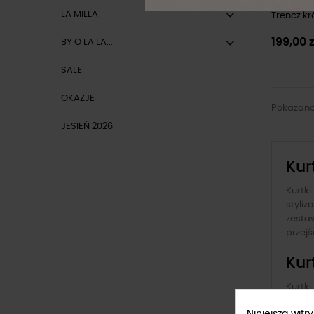
LA MILLA
Trencz kró
199,00 
BY O LA LA...
SALE
OKAZJE
Pokazano 
JESIEŃ 2026
Kur
Kurtki
styli
zestaw
przejś
Kur
Kurtki
dobrz
Niniejsza wit