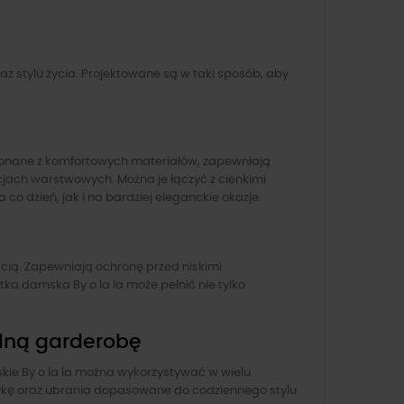
 stylu życia. Projektowane są w taki sposób, aby
 Wykonane z komfortowych materiałów, zapewniają
cjach warstwowych. Można je łączyć z cienkimi
o dzień, jak i na bardziej eleganckie okazje.
ścią. Zapewniają ochronę przed niskimi
a damska By o la la może pełnić nie tylko
nalną garderobę
kie By o la la można wykorzystywać w wielu
etykę oraz ubrania dopasowane do codziennego stylu