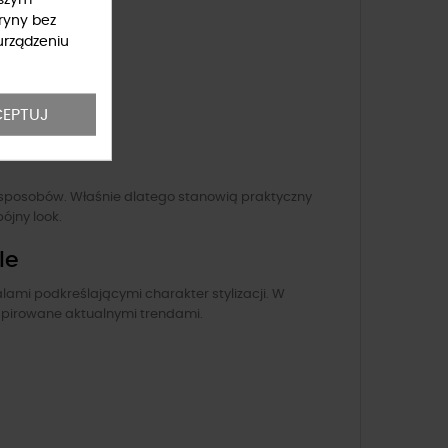
ryny bez
urządzeniu
EPTUJ
 sposobów. Właśnie dlatego stanowią praktyczny
ójny look.
le
alami podkreślającymi charakter stylizacji. W
inspirowane aktualnymi trendami.