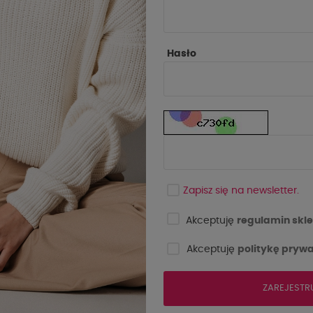
Hasło
-210 zł
aż
Wyprzedaż
Zapisz się na newsletter.
Akceptuję
regulamin skle
Akceptuję
politykę prywa
ZAREJESTR