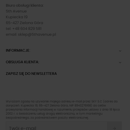
Biuro obsługi klienta:
5th Avenue
Kupiecka 19
65-427 Zielona Góra
tel: +48 604 829 581
email:
sklep@5thavenue.pl
INFORMACJE:

OBSŁUGA KLIENTA:

ZAPISZ SIĘ DO NEWSLETTERA
Wyrażam zgodę na używanie mojego adresu e-mail przez SKY S.C (adres do
doręczeń: Kupiecka 19, 65-427 Zielona Góra, NIP 8943276168) do celów
przesyłania informacji handlowej w rozumieniu przepisów ustawy z dnia 18 lipca
2002 r. o świadczeniu usług drogą elektroniczną, w tym marketingu
bezpośredniego, za pośrednictwem poczty elektronicznej.