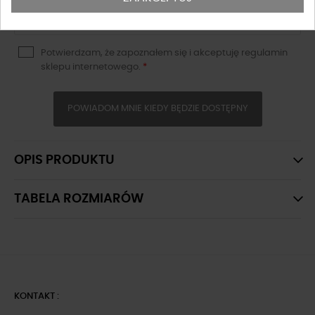
Potwierdzam, że zapoznałem się i akceptuję
regulamin
sklepu
internetowego.
*
POWIADOM MNIE KIEDY BĘDZIE DOSTĘPNY
OPIS PRODUKTU
TABELA ROZMIARÓW
KONTAKT :