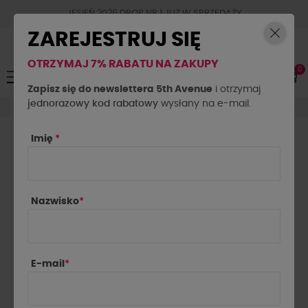
JESIEŃ 2026 DROP NR.1 JUZ W SPRZEDAŻY
ZAREJESTRUJ SIĘ
OTRZYMAJ 7% RABATU NA ZAKUPY
0
Toggle
☰
navigation
Zapisz się do newslettera 5th Avenue
i otrzymaj
jednorazowy kod rabatowy
Obuwie
Sneakersy z paskami By o la la...! denim
wysłany na e-mail.
Imię
*
Nazwisko
*
E-mail
*