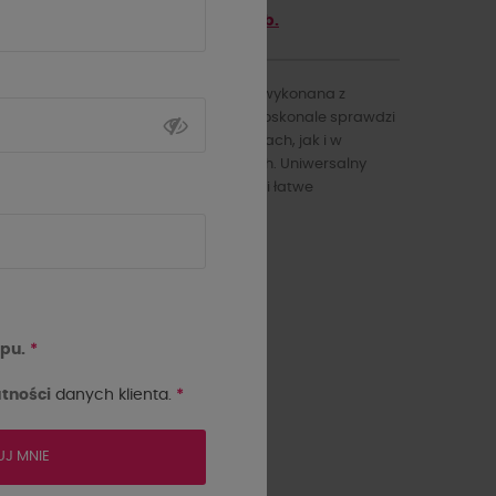
Zyskaj
159
punktów z
5th Club.
Stylowa bluzka o klasycznym kroju, wykonana z
przyjemnego w dotyku materiału. Doskonale sprawdzi
się zarówno w codziennych stylizacjach, jak i w
bardziej dopracowanych zestawach. Uniwersalny
fason gwarantuje komfort noszenia i łatwe
dopasowanie do różnych sylwetek.
kolor
pu.
*
tności
danych klienta.
*
UJ MNIE
Rozmiar