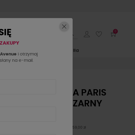
SIĘ
0
 ZAKUPY
E
by o la la...
La Milla
h Avenue
i otrzymaj
łany na e-mail.
T-SHIRT LA MILLA PARIS
STYLISH CLUB CZARNY
159,00 zł
Najniższa cena z 30 dni przed obniżką: 159,00 zł