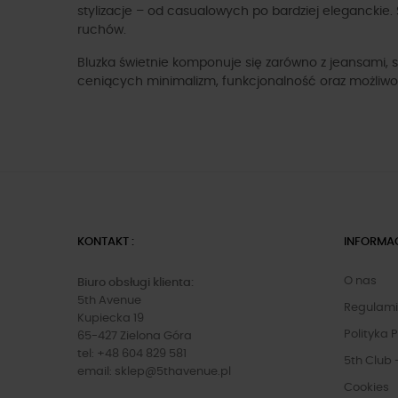
stylizacje – od casualowych po bardziej eleganckie
ruchów.
Bluzka świetnie komponuje się zarówno z jeansami, s
ceniących minimalizm, funkcjonalność oraz możliwość
KONTAKT :
INFORMA
O nas
Biuro obsługi klienta:
5th Avenue
Regulam
Kupiecka 19
Polityka 
65-427 Zielona Góra
tel: +48 604 829 581
5th Club 
email:
sklep@5thavenue.pl
Cookies