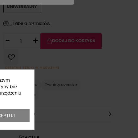
UNIWERSALNY
Tabela rozmiarów
-
+
DODAJ DO KOSZYKA
OSTATNIE SZTUKI W MAGAZYNIE
ższym
T-shirty La Milla
T-shirty oversize
ryny bez
urządzeniu
T-shirty długie
Opis Produktu
EPTUJ
5TH CLUB