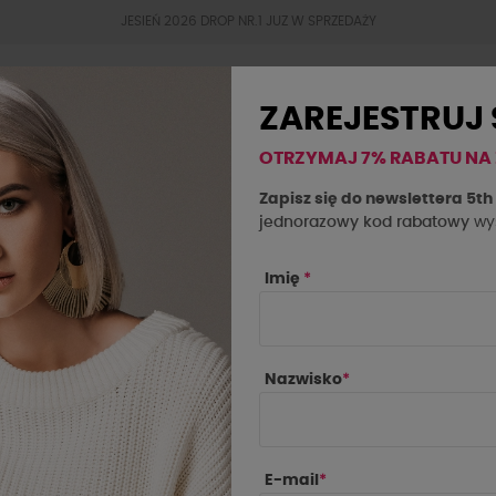
JESIEŃ 2026 DROP NR.1 JUZ W SPRZEDAŻY
ZAREJESTRUJ 
OTRZYMAJ 7% RABATU NA
BESTSELLERY
JESIEŃ 2026
OKAZJE
SAL
Zapisz się do newslettera 5t
jednorazowy kod rabatowy
wys
ub czarny
Imię
*
Nazwisko
*
E-mail
*