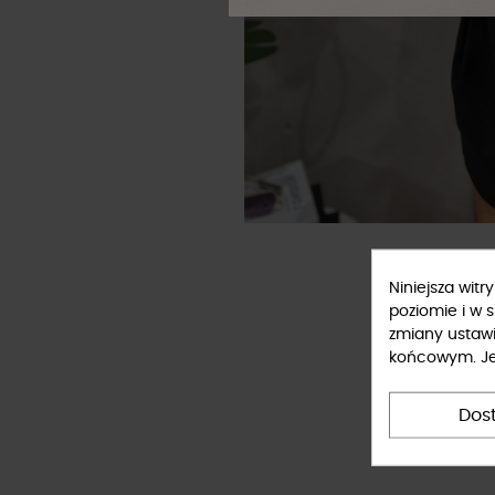
Niniejsza wit
poziomie i w 
zmiany ustaw
końcowym. Jeś
Dos