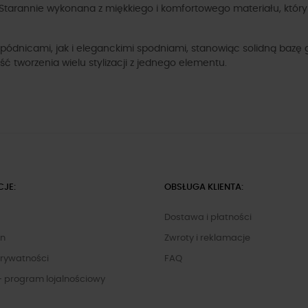
. Starannie wykonana z miękkiego i komfortowego materiału, któr
pódnicami, jak i eleganckimi spodniami, stanowiąc solidną bazę g
 tworzenia wielu stylizacji z jednego elementu.
CJE:
OBSŁUGA KLIENTA:
Dostawa i płatności
in
Zwroty i reklamacje
Prywatności
FAQ
- program lojalnościowy