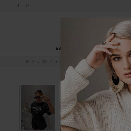
KATEGORIE
NOWOŚCI
Bluzki
T-shirty
T-shirt La Milla Paris Stylish Cl
NOWOŚĆ