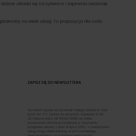
y dobrze układa się na sylwetce i zapewnia swobodę
arderoby na wiele okazji. To propozycja dla osób
ZAPISZ SIĘ DO NEWSLETTERA
Wyrażam zgodę na używanie mojego adresu e-mail
przez SKY S.C (adres do doręczeń: Kupiecka 19, 65-
427 Zielona Góra, NIP 8943276168) do celów
przesyłania informacji handlowej w rozumieniu
przepisów ustawy z dnia 18 lipca 2002 r. o świadczeniu
usług drogą elektroniczną, w tym marketingu
bezpośredniego, za pośrednictwem poczty