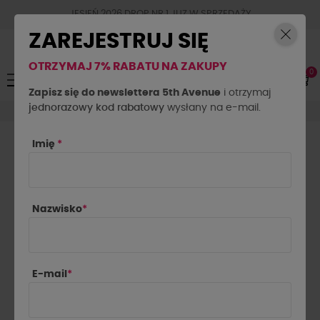
JESIEŃ 2026 DROP NR.1 JUZ W SPRZEDAŻY
ZAREJESTRUJ SIĘ
OTRZYMAJ 7% RABATU NA ZAKUPY
0
Toggle
☰
navigation
Zapisz się do newslettera 5th Avenue
i otrzymaj
jednorazowy kod rabatowy
Koszule
Koszula wiązana La Milla pudrowy róż
wysłany na e-mail.
Imię
*
Nazwisko
*
E-mail
*