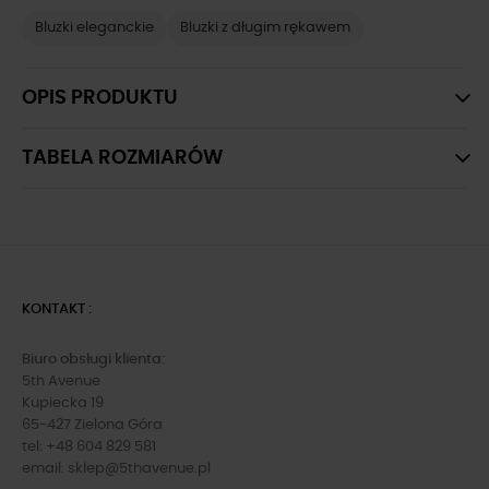
Bluzki eleganckie
Bluzki z długim rękawem
OPIS PRODUKTU
TABELA ROZMIARÓW
KONTAKT :
Biuro obsługi klienta:
5th Avenue
Kupiecka 19
65-427 Zielona Góra
tel: +48 604 829 581
email:
sklep@5thavenue.pl