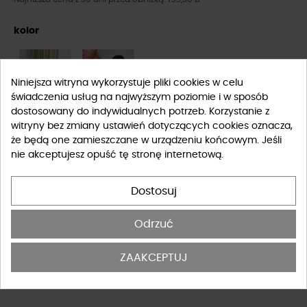
kolor
Niniejsza witryna wykorzystuje pliki cookies w celu
świadczenia usług na najwyższym poziomie i w sposób
dostosowany do indywidualnych potrzeb. Korzystanie z
witryny bez zmiany ustawień dotyczących cookies oznacza,
że będą one zamieszczane w urządzeniu końcowym. Jeśli
Rozmiar
nie akceptujesz opuść tę stronę internetową.
UNIWERSALNY
Dostosuj
Tabela rozmiarów
Odrzuć
-
+
ZAAKCEPTUJ
DO KOSZYKA
OSTATNIE SZTUKI W MAGAZYNIE