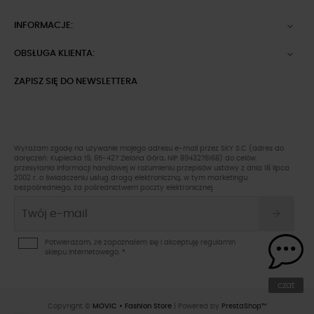
INFORMACJE:

OBSŁUGA KLIENTA:

ZAPISZ SIĘ DO NEWSLETTERA
Wyrażam zgodę na używanie mojego adresu e-mail przez SKY S.C (adres do
doręczeń: Kupiecka 19, 65-427 Zielona Góra, NIP 8943276168) do celów
przesyłania informacji handlowej w rozumieniu przepisów ustawy z dnia 18 lipca
2002 r. o świadczeniu usług drogą elektroniczną, w tym marketingu
bezpośredniego, za pośrednictwem poczty elektronicznej.
Potwierdzam, że zapoznałem się i akceptuję
regulamin
sklepu
internetowego.
*
czat
Copyright ©
MOVIC • Fashion Store
| Powered by
PrestaShop™