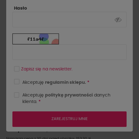
Hasło
Zapisz się na newsletter.
Akceptuję
regulamin sklepu.
*
Akceptuję
politykę prywatności
danych
KOSZULA WIĄZANA LA
klienta.
*
MILLA PUDROWY RÓŻ
ZAREJESTRUJ MNIE
153,30 zł
219,00 zł
- 30%
Najniższa cena z 30 dni przed obniżką: 153,30 zł