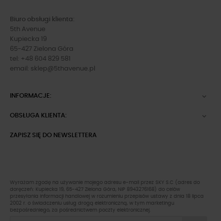
Biuro obsługi klienta:
5th Avenue
Kupiecka 19
65-427 Zielona Góra
tel: +48 604 829 581
email:
sklep@5thavenue.pl
INFORMACJE:

OBSŁUGA KLIENTA:

ZAPISZ SIĘ DO NEWSLETTERA
Wyrażam zgodę na używanie mojego adresu e-mail przez SKY S.C (adres do
doręczeń: Kupiecka 19, 65-427 Zielona Góra, NIP 8943276168) do celów
przesyłania informacji handlowej w rozumieniu przepisów ustawy z dnia 18 lipca
2002 r. o świadczeniu usług drogą elektroniczną, w tym marketingu
bezpośredniego, za pośrednictwem poczty elektronicznej.