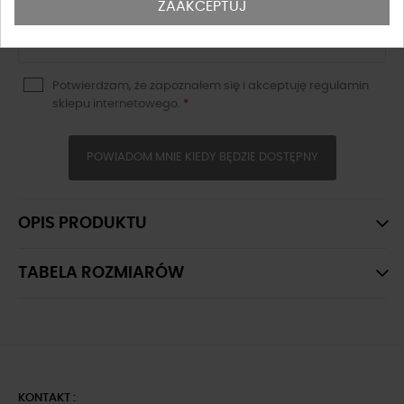
ZAAKCEPTUJ
Potwierdzam, że zapoznałem się i akceptuję
regulamin
sklepu
internetowego.
*
POWIADOM MNIE KIEDY BĘDZIE DOSTĘPNY
OPIS PRODUKTU
TABELA ROZMIARÓW
KONTAKT :