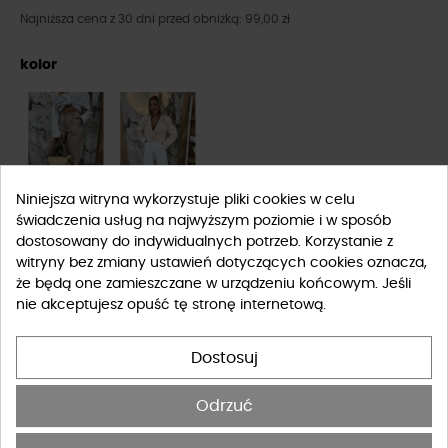
Najniższa cena z 30 dni przed obniżką: 99,00 zł
kolor
Niniejsza witryna wykorzystuje pliki cookies w celu
świadczenia usług na najwyższym poziomie i w sposób
Rozmiar
dostosowany do indywidualnych potrzeb. Korzystanie z
witryny bez zmiany ustawień dotyczących cookies oznacza,
S
M
L
że będą one zamieszczane w urządzeniu końcowym. Jeśli
nie akceptujesz opuść tę stronę internetową.
Tabela rozmiarów
Dostosuj
-
+
DO KOSZYKA
Odrzuć
DOSTĘPNY PRODUKT Z INNYMI OPCJAMI