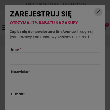
JESIEŃ 2026 DROP NR.1 JUZ W SPRZEDAŻY
ZAREJESTRUJ SIĘ
OTRZYMAJ 7% RABATU NA ZAKUPY
0
Toggle
☰
navigation
Zapisz się do newslettera 5th Avenue
i otrzymaj
jednorazowy kod rabatowy
Spodnie
Spodnie materiałowe
wysłany na e-mail.
Spodnie drelichowe
balony By o la la...! białe
Imię
*
Nazwisko
*
E-mail
*