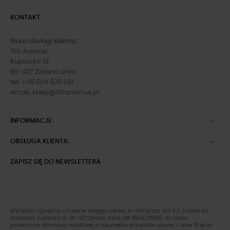
KONTAKT :
Biuro obsługi klienta:
5th Avenue
Kupiecka 19
65-427 Zielona Góra
tel: +48 604 829 581
email:
sklep@5thavenue.pl
INFORMACJE:

OBSŁUGA KLIENTA:

ZAPISZ SIĘ DO NEWSLETTERA
Wyrażam zgodę na używanie mojego adresu e-mail przez SKY S.C (adres do
doręczeń: Kupiecka 19, 65-427 Zielona Góra, NIP 8943276168) do celów
przesyłania informacji handlowej w rozumieniu przepisów ustawy z dnia 18 lipca