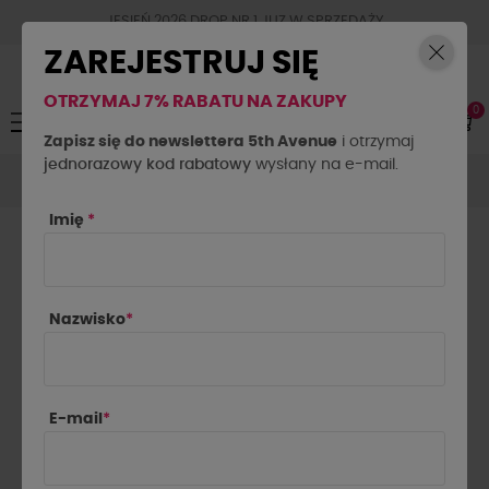
JESIEŃ 2026 DROP NR.1 JUZ W SPRZEDAŻY
ZAREJESTRUJ SIĘ
OTRZYMAJ 7% RABATU NA ZAKUPY
0
Toggle
☰
navigation
Zapisz się do newslettera 5th Avenue
i otrzymaj
jednorazowy kod rabatowy
Spodnie
Spodnie materiałowe
wysłany na e-mail.
Spodnie materiałowe
z zakładkami By o la la...! beżowe
Imię
*
Nazwisko
*
E-mail
*