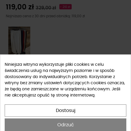
119,00 zł
329,00 zł
- 210 zł
Najniższa cena z 30 dni przed obniżką: 119,00 zł
Niniejsza witryna wykorzystuje pliki cookies w celu
Rozmiar
świadczenia usług na najwyższym poziomie i w sposób
dostosowany do indywidualnych potrzeb. Korzystanie z
S
M
L
witryny bez zmiany ustawień dotyczących cookies oznacza,
że będą one zamieszczane w urządzeniu końcowym. Jeśli
nie akceptujesz opuść tę stronę internetową.
Tabela rozmiarów
Dostosuj
-
+
DO KOSZYKA
Odrzuć
BRAK W MAGAZYNIE, SPRAWDŹ INNE ROZMIARY