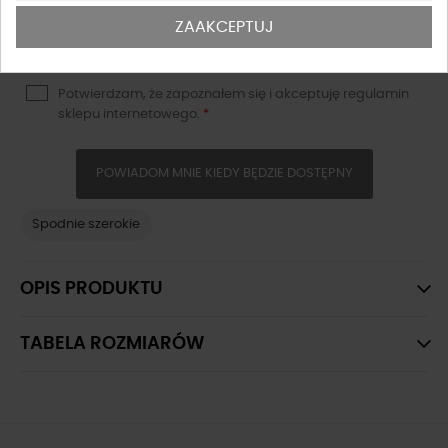
ZAAKCEPTUJ
Potwierdzam, że zapoznałem się i akceptuję
regulamin
sklepu
internetowego.
*
POWIADOM MNIE KIEDY BĘDZIE DOSTĘPNY
Spodnie szerokie
OPIS PRODUKTU
TABELA ROZMIARÓW