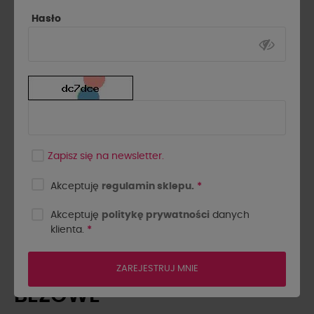
Hasło
Zapisz się na newsletter.
Akceptuję
regulamin sklepu.
*
Akceptuję
politykę prywatności
danych
klienta.
*
SPODNIE MATERIAŁOWE Z
ZAKŁADKAMI BY O LA LA...!
ZAREJESTRUJ MNIE
BEŻOWE