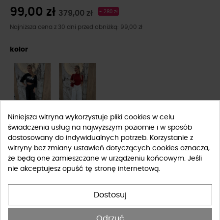
99,00 zł
379,00 zł
- 280 zł
Najniższa cena z 30 dni przed obniżką: 99,00 zł
kolor
Niniejsza witryna wykorzystuje pliki cookies w celu
świadczenia usług na najwyższym poziomie i w sposób
Rozmiar
dostosowany do indywidualnych potrzeb. Korzystanie z
witryny bez zmiany ustawień dotyczących cookies oznacza,
S
M
L
że będą one zamieszczane w urządzeniu końcowym. Jeśli
nie akceptujesz opuść tę stronę internetową.
Tabela rozmiarów
Dostosuj
-
+
DO KOSZYKA
Odrzuć