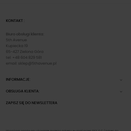
KONTAKT :
Biuro obsługi klienta:
5th Avenue
Kupiecka 19
65-427 Zielona Góra
tel: +48 604 829 581
email:
sklep@5thavenue.pl
INFORMACJE:

OBSŁUGA KLIENTA:

ZAPISZ SIĘ DO NEWSLETTERA