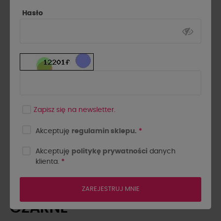
Hasło
Zapisz się na newsletter.
Akceptuję
regulamin sklepu.
*
Akceptuję
politykę prywatności
danych
klienta.
*
SPODNIE DRELICHOWE Z
ZAKŁADKAMI BY O LA LA...!
ZAREJESTRUJ MNIE
CZARNE