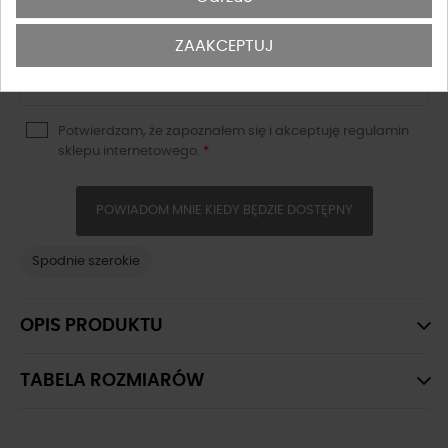
DOSTĘPNY PRODUKT Z INNYMI OPCJAMI
ZAAKCEPTUJ
Potwierdzam, że zapoznałem się i akceptuję
regulamin
sklepu
internetowego.
*
POWIADOM MNIE KIEDY BĘDZIE DOSTĘPNY
Spodnie szerokie
OPIS PRODUKTU
TABELA ROZMIARÓW