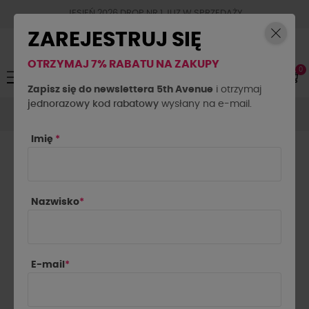
JESIEŃ 2026 DROP NR.1 JUZ W SPRZEDAŻY
ZAREJESTRUJ SIĘ
OTRZYMAJ 7% RABATU NA ZAKUPY
0
Toggle
☰
navigation
Zapisz się do newslettera 5th Avenue
i otrzymaj
jednorazowy kod rabatowy
Spodnie
Spodnie materiałowe
wysłany na e-mail.
Spodnie drelichowe z
zakładkami By o la la...! czarne
Imię
*
Nazwisko
*
E-mail
*