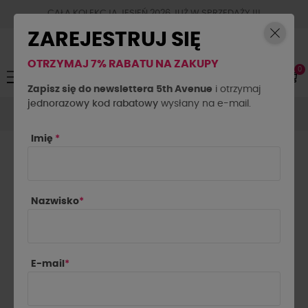
CAŁA KOLEKCJA JESIEŃ 2026 JUŻ W SPRZEDAŻY !!!
ZAREJESTRUJ SIĘ
OTRZYMAJ 7% RABATU NA ZAKUPY
0
Toggle
☰
navigation
Zapisz się do newslettera 5th Avenue
i otrzymaj
jednorazowy kod rabatowy
Spódnice
Spódnice
wysłany na e-mail.
Spódnica z klamrami La Milla
czarna
Imię
*
Nazwisko
*
E-mail
*