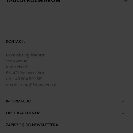
TABELA ROZMIARÓW
KONTAKT :
Biuro obsługi klienta:
5th Avenue
Kupiecka 19
65-427 Zielona Góra
tel: +48 604 829 581
email:
sklep@5thavenue.pl
INFORMACJE:

OBSŁUGA KLIENTA:

ZAPISZ SIĘ DO NEWSLETTERA