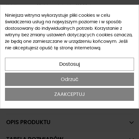
Najniższa cena z 30 dni przed obniżką: 139,00 zł
Niniejsza witryna wykorzystuje pliki cookies w celu
świadczenia usług na najwyższym poziomie i w sposób
Rozmiar
dostosowany do indywidualnych potrzeb. Korzystanie z
witryny bez zmiany ustawień dotyczących cookies oznacza,
XS
S
M
L
XL
że będą one zamieszczane w urządzeniu końcowym. Jeśli
nie akceptujesz opuść tę stronę internetową.
Tabela rozmiarów
Dostosuj
-
+
DO KOSZYKA
Odrzuć
OSTATNIE SZTUKI W MAGAZYNIE
ZAAKCEPTUJ
Spódnice krótkie
OPIS PRODUKTU