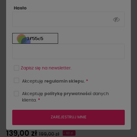
Hasło
Zapisz się na newsletter.
Akceptuję
regulamin sklepu.
*
Akceptuję
politykę prywatności
danych
klienta.
*
SPÓDNICA Z KLAMRAMI LA
MILLA CZARNA
ZAREJESTRUJ MNIE
139,00 zł
199,00 zł
- 60 zł