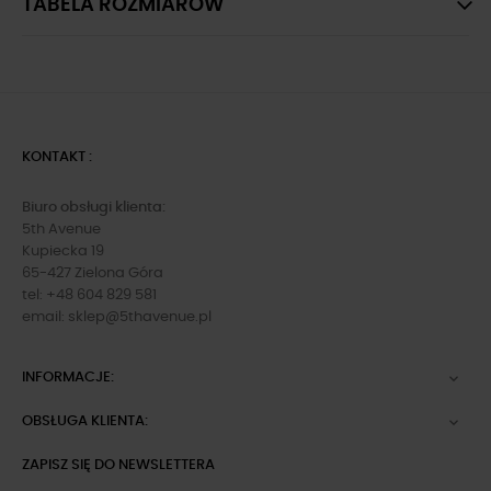
TABELA ROZMIARÓW
KONTAKT :
Biuro obsługi klienta:
5th Avenue
Kupiecka 19
65-427 Zielona Góra
tel: +48 604 829 581
email:
sklep@5thavenue.pl
INFORMACJE:

OBSŁUGA KLIENTA:

ZAPISZ SIĘ DO NEWSLETTERA