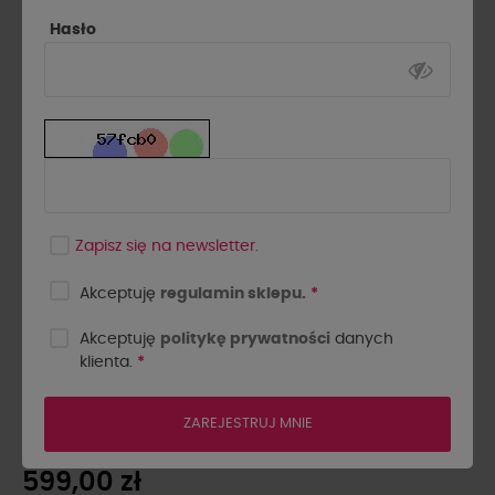
Hasło
Zapisz się na newsletter.
Akceptuję
regulamin sklepu.
*
Akceptuję
politykę prywatności
danych
klienta.
*
TRENCZ Z EKOSKÓRĄ LA
MILLA ŚMIETANKOWY
ZAREJESTRUJ MNIE
599,00 zł