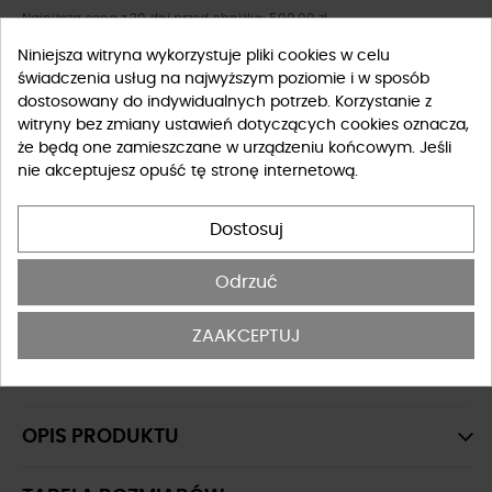
Najniższa cena z 30 dni przed obniżką: 599,00 zł
Niniejsza witryna wykorzystuje pliki cookies w celu
Zyskaj
599
punktów z
5th Club.
świadczenia usług na najwyższym poziomie i w sposób
dostosowany do indywidualnych potrzeb. Korzystanie z
witryny bez zmiany ustawień dotyczących cookies oznacza,
Rozmiar
że będą one zamieszczane w urządzeniu końcowym. Jeśli
nie akceptujesz opuść tę stronę internetową.
UNIWERSALNY
Dostosuj
Tabela rozmiarów
Odrzuć
-
+
DO KOSZYKA
ZAAKCEPTUJ
OSTATNIE SZTUKI W MAGAZYNIE
OPIS PRODUKTU