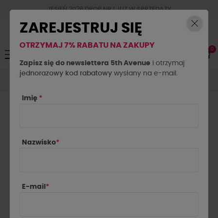
JESIEŃ 2026 DROP NR.1 JUZ W SPRZEDAŻY
ZAREJESTRUJ SIĘ
OTRZYMAJ 7% RABATU NA ZAKUPY
0
Toggle
☰
navigation
Zapisz się do newslettera 5th Avenue
i otrzymaj
jednorazowy kod rabatowy
Okrycia wierzchnie
Płaszcze
wysłany na e-mail.
Trencz z ekoskórą La Milla
śmietankowy
Imię
*
Nazwisko
*
E-mail
*