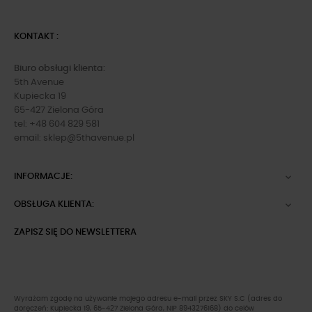
KONTAKT :
Biuro obsługi klienta:
5th Avenue
Kupiecka 19
65-427 Zielona Góra
tel: +48 604 829 581
email:
sklep@5thavenue.pl
INFORMACJE:

OBSŁUGA KLIENTA:

ZAPISZ SIĘ DO NEWSLETTERA
Wyrażam zgodę na używanie mojego adresu e-mail przez SKY S.C (adres do
doręczeń: Kupiecka 19, 65-427 Zielona Góra, NIP 8943276168) do celów