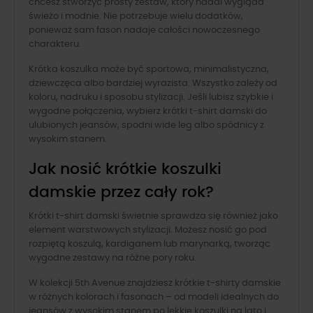
chcesz stworzyć prosty zestaw, który nadal wygląda
świeżo i modnie. Nie potrzebuje wielu dodatków,
ponieważ sam fason nadaje całości nowoczesnego
charakteru.
Krótka koszulka może być sportowa, minimalistyczna,
dziewczęca albo bardziej wyrazista. Wszystko zależy od
koloru, nadruku i sposobu stylizacji. Jeśli lubisz szybkie i
wygodne połączenia, wybierz krótki t-shirt damski do
ulubionych jeansów, spodni wide leg albo spódnicy z
wysokim stanem.
Jak nosić krótkie koszulki
damskie przez cały rok?
Krótki t-shirt damski świetnie sprawdza się również jako
element warstwowych stylizacji. Możesz nosić go pod
rozpiętą koszulą, kardiganem lub marynarką, tworząc
wygodne zestawy na różne pory roku.
W kolekcji 5th Avenue znajdziesz krótkie t-shirty damskie
w różnych kolorach i fasonach – od modeli idealnych do
jeansów z wysokim stanem po lekkie koszulki na lato i