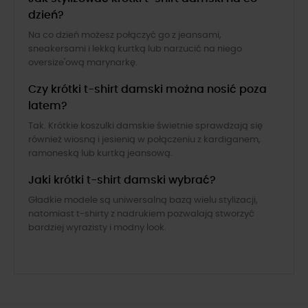
dzień?
Na co dzień możesz połączyć go z jeansami,
sneakersami i lekką kurtką lub narzucić na niego
oversize'ową marynarkę.
Czy krótki t-shirt damski można nosić poza
latem?
Tak. Krótkie koszulki damskie świetnie sprawdzają się
również wiosną i jesienią w połączeniu z kardiganem,
ramoneską lub kurtką jeansową.
Jaki krótki t-shirt damski wybrać?
Gładkie modele są uniwersalną bazą wielu stylizacji,
natomiast t-shirty z nadrukiem pozwalają stworzyć
bardziej wyrazisty i modny look.