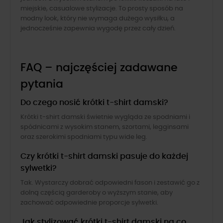
miejskie, casualowe stylizacje. To prosty sposób na
modny look, który nie wymaga dużego wysiłku, a
jednocześnie zapewnia wygodę przez cały dzień.
FAQ – najczęściej zadawane
pytania
Do czego nosić krótki t-shirt damski?
Krótki t-shirt damski świetnie wygląda ze spodniami i
spódnicami z wysokim stanem, szortami, legginsami
oraz szerokimi spodniami typu wide leg.
Czy krótki t-shirt damski pasuje do każdej
sylwetki?
Tak. Wystarczy dobrać odpowiedni fason i zestawić go z
dolną częścią garderoby o wyższym stanie, aby
zachować odpowiednie proporcje sylwetki.
Jak stylizować krótki t-shirt damski na co