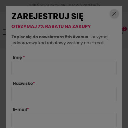
JESIEŃ 2026 DROP NR.1 JUZ W SPRZEDAŻY
ZAREJESTRUJ SIĘ
OTRZYMAJ 7% RABATU NA ZAKUPY
0
Toggle
☰
navigation
Zapisz się do newslettera 5th Avenue
i otrzymaj
jednorazowy kod rabatowy
Bluzki
T-shirty krótkie
wysłany na e-mail.
Imię
*
T-SHIRTY KRÓTKIE DAMSKIE

Najnowsze najpierw
Nazwisko
*
Pokazano 1-11 z 11 pozycji
E-mail
*
-40%
-110 zł
Wyprzedaż
Wyprzedaż