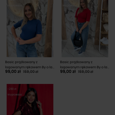
Wyprzedaż
Wyprzedaż
Basic prążkowany z
Basic prążkowany z
logowanym rękawem By o la
logowanym rękawem By o la
99,00 zł
99,00 zł
159,00 zł
159,00 zł
la...! denim
la...! czerwony
-290 zł
Wyprzedaż