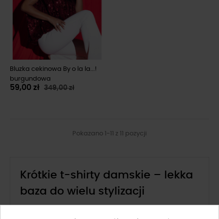
Bluzka cekinowa By o la la...!
burgundowa
59,00 zł
349,00 zł
Pokazano 1-11 z 11 pozycji
Krótkie t-shirty damskie – lekka
baza do wielu stylizacji
Krótki t-shirt damski to propozycja dla kobiet, które lubią
wygodne, ale nowoczesne fasony. Krótszy krój pięknie