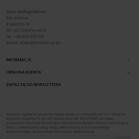
Biuro obsługi klienta:
5th Avenue
Kupiecka 19
65-427 Zielona Góra
tel: +48 604 829 581
email:
sklep@5thavenue.pl
INFORMACJE:

OBSŁUGA KLIENTA:

ZAPISZ SIĘ DO NEWSLETTERA
Wyrażam zgodę na używanie mojego adresu e-mail przez SKY S.C (adres do
doręczeń: Kupiecka 19, 65-427 Zielona Góra, NIP 8943276168) do celów
przesyłania informacji handlowej w rozumieniu przepisów ustawy z dnia 18 lipca
2002 r. o świadczeniu usług drogą elektroniczną, w tym marketingu
bezpośredniego, za pośrednictwem poczty elektronicznej.