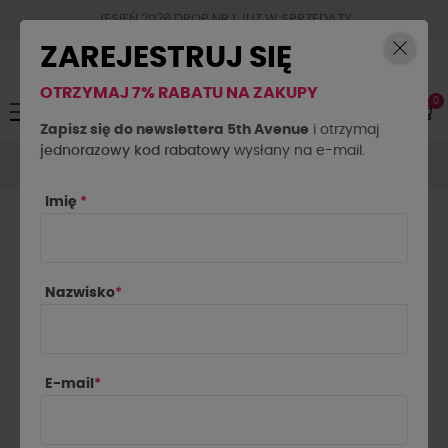
JESIEŃ 2026 DROP NR.1 JUZ W SPRZEDAŻY
ZAREJESTRUJ SIĘ
OTRZYMAJ 7% RABATU NA ZAKUPY
0
Toggle
☰
navigation
Zapisz się do newslettera 5th Avenue
i otrzymaj
jednorazowy kod rabatowy
Marynarki
Marynarki taliowane
wysłany na e-mail.
Marynarka wigilia La
Milla różowa
Imię
*
Nazwisko
*
E-mail
*