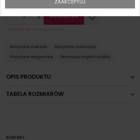
ZAAKCEPTUJ
-
+
DO KOSZYKA
OSTATNIE SZTUKI W MAGAZYNIE
Marynarki oversize
Marynarki taliowane
Marynarki eleganckie
Marynarki wigilia La Milla
OPIS PRODUKTU
TABELA ROZMIARÓW
KONTAKT :