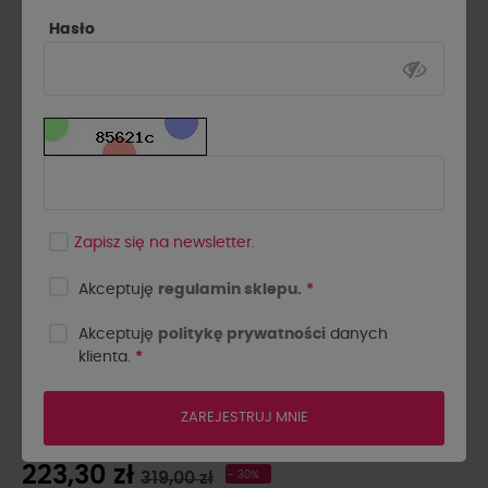
Hasło
Zapisz się na newsletter.
Akceptuję
regulamin sklepu.
*
Akceptuję
politykę prywatności
danych
klienta.
*
MARYNARKA WIGILIA LA
MILLA RÓŻOWA
ZAREJESTRUJ MNIE
223,30 zł
319,00 zł
- 30%