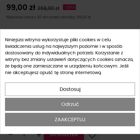
99,00 zł
369,00 zł
- 270 zł
Najniższa cena z 30 dni przed obniżką: 99,00 zł
kolor
Niniejsza witryna wykorzystuje pliki cookies w celu
świadczenia usług na najwyższym poziomie i w sposób
dostosowany do indywidualnych potrzeb. Korzystanie z
witryny bez zmiany ustawień dotyczących cookies oznacza,
że będą one zamieszczane w urządzeniu końcowym. Jeśli
nie akceptujesz opuść tę stronę internetową.
Rozmiar
Dostosuj
S
M
L
Odrzuć
Tabela rozmiarów
ZAAKCEPTUJ
-
+
DO KOSZYKA