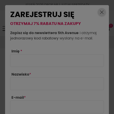
JESIEŃ 2026 DROP NR.1 JUZ W SPRZEDAŻY
ZAREJESTRUJ SIĘ
OTRZYMAJ 7% RABATU NA ZAKUPY
0
Toggle
☰
navigation
Zapisz się do newslettera 5th Avenue
i otrzymaj
jednorazowy kod rabatowy
Spodnie
Spodnie materiałowe
wysłany na e-mail.
Spodnie drelichowe
balony By o la la...! beżowe
Imię
*
Nazwisko
*
E-mail
*