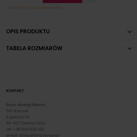
OSTATNIE SZTUKI W MAGAZYNIE
OPIS PRODUKTU
TABELA ROZMIARÓW
KONTAKT :
Biuro obsługi klienta:
5th Avenue
Kupiecka 19
65-427 Zielona Góra
tel: +48 604 829 581
email:
sklep@5thavenue.pl