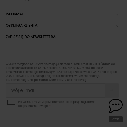
INFORMACJE:

OBSŁUGA KLIENTA:

ZAPISZ SIĘ DO NEWSLETTERA
Wyrażam zgodę na używanie mojego adresu e-mail przez SKY S.C (adres do
doręczeń: Kupiecka 19, 65-427 Zielona Góra, NIP 8943276168) do celów
przesyłania informacji handlowej w rozumieniu przepisów ustawy z dnia 18 lipca
2002 r. o świadczeniu usług drogą elektroniczną, w tym marketingu
bezpośredniego, za pośrednictwem poczty elektronicznej.
Potwierdzam, że zapoznałem się i akceptuję
regulamin
sklepu
internetowego.
*
czat