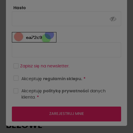
Hasło
Zapisz się na newsletter.
Akceptuję
regulamin sklepu.
*
Akceptuję
politykę prywatności
danych
klienta.
*
SPODNIE DRELICHOWE
BALONY BY O LA LA...!
ZAREJESTRUJ MNIE
BEŻOWE