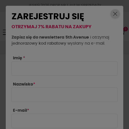
JESIEŃ 2026 DROP NR.1 JUZ W SPRZEDAŻY
ZAREJESTRUJ SIĘ
OTRZYMAJ 7% RABATU NA ZAKUPY
0
Toggle
☰
navigation
Zapisz się do newslettera 5th Avenue
i otrzymaj
jednorazowy kod rabatowy
Akcesoria
Biżuteria
Bransoletka Aniela niebieska z
wysłany na e-mail.
kryształowym sercem
Imię
*
Nazwisko
*
E-mail
*