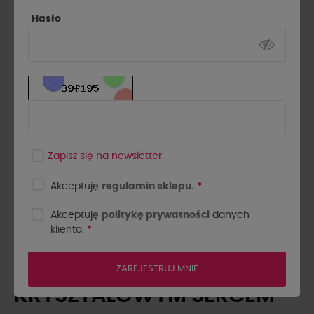
Hasło
Zapisz się na newsletter.
Akceptuję
regulamin sklepu.
*
Akceptuję
politykę prywatności
danych
klienta.
*
BRANSOLETKA ANIELA
NIEBIESKA Z
ZAREJESTRUJ MNIE
KRYSZTAŁOWYM SERCEM