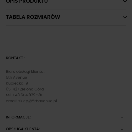
OPIS PRODUKTU
TABELA ROZMIARÓW
KONTAKT :
Biuro obsługi klienta:
5th Avenue
Kupiecka 19
65-427 Zielona Góra
tel: +48 604 829 581
email:
sklep@5thavenue.pl
INFORMACJE:

OBSŁUGA KLIENTA:
