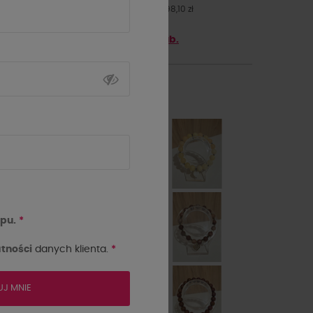
Najniższa cena z 30 dni przed obniżką: 98,10 zł
Zyskaj
98.1
punktów z
5th Club.
kolor
pu.
*
tności
danych klienta.
*
UJ MNIE