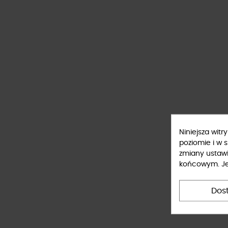
Niniejsza wit
poziomie i w 
zmiany ustaw
końcowym. Jeś
Dos