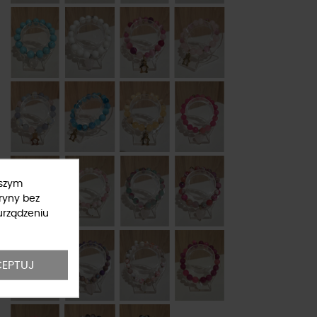
ższym
ryny bez
urządzeniu
EPTUJ