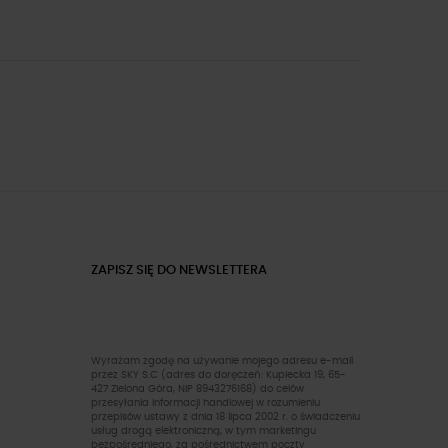
ZAPISZ SIĘ DO NEWSLETTERA
Wyrażam zgodę na używanie mojego adresu e-mail
przez SKY S.C (adres do doręczeń: Kupiecka 19, 65-
427 Zielona Góra, NIP 8943276168) do celów
przesyłania informacji handlowej w rozumieniu
przepisów ustawy z dnia 18 lipca 2002 r. o świadczeniu
usług drogą elektroniczną, w tym marketingu
bezpośredniego, za pośrednictwem poczty