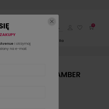
SIĘ
0
 ZAKUPY
E
by o la la...
La Milla
h Avenue
i otrzymaj
łany na e-mail.
BRANSOLETKA AMBER
BY O LA LA...!
CAMELOWA
98,10 zł
109,00 zł
- 10%