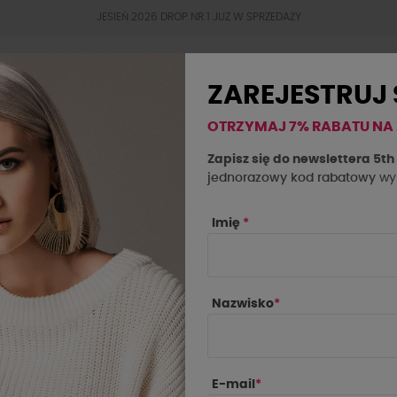
JESIEŃ 2026 DROP NR.1 JUZ W SPRZEDAŻY
ZAREJESTRUJ 
OTRZYMAJ 7% RABATU NA
BESTSELLERY
JESIEŃ 2026
OKAZJE
SAL
Zapisz się do newslettera 5t
jednorazowy kod rabatowy
wys
 la...! camelowa
Imię
*
Nazwisko
*
E-mail
*