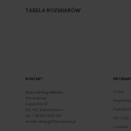
TABELA ROZMIARÓW
KONTAKT :
INFORMA
O nas
Biuro obsługi klienta:
5th Avenue
Regulam
Kupiecka 19
Polityka 
65-427 Zielona Góra
tel: +48 604 829 581
5th Club 
email:
sklep@5thavenue.pl
Cookies