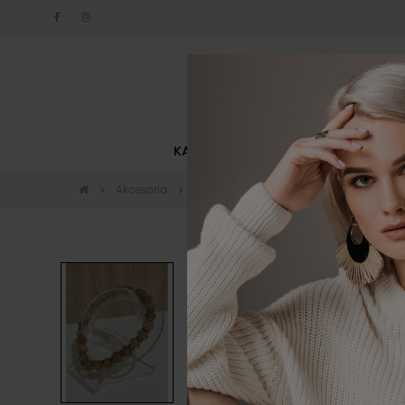
KATEGORIE
NOWOŚCI
Akcesoria
Biżuteria
Bransoletka Amber By o la
-10%