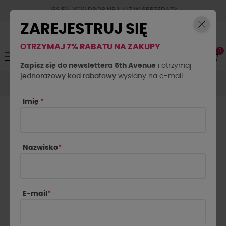
JESIEŃ 2026 DROP NR.1 JUZ W SPRZEDAŻY
ZAREJESTRUJ SIĘ
OTRZYMAJ 7% RABATU NA ZAKUPY
0
Toggle
☰
navigation
Zapisz się do newslettera 5th Avenue
i otrzymaj
jednorazowy kod rabatowy
Akcesoria
Biżuteria
Bransoletka miś By o la la..!
wysłany na e-mail.
niebieska
Imię
*
Nazwisko
*
E-mail
*