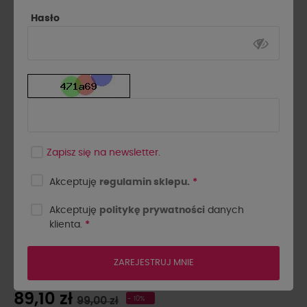
Hasło
Zapisz się na newsletter.
Akceptuję
regulamin sklepu.
*
Akceptuję
politykę prywatności
danych
klienta.
*
BRANSOLETKA MIŚ BY O LA
LA..! NIEBIESKA
ZAREJESTRUJ MNIE
89,10 zł
99,00 zł
- 10%