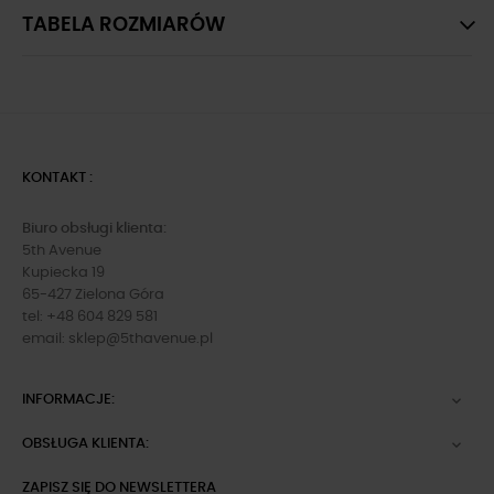
TABELA ROZMIARÓW
KONTAKT :
Biuro obsługi klienta:
5th Avenue
Kupiecka 19
65-427 Zielona Góra
tel: +48 604 829 581
email:
sklep@5thavenue.pl
INFORMACJE:

OBSŁUGA KLIENTA:

ZAPISZ SIĘ DO NEWSLETTERA