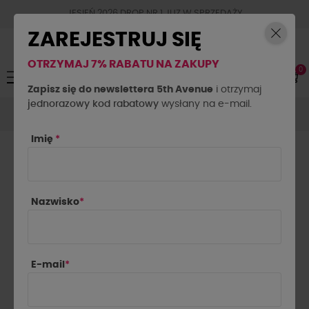
JESIEŃ 2026 DROP NR.1 JUZ W SPRZEDAŻY
ZAREJESTRUJ SIĘ
OTRZYMAJ 7% RABATU NA ZAKUPY
0
Toggle
☰
navigation
Zapisz się do newslettera 5th Avenue
i otrzymaj
jednorazowy kod rabatowy
Akcesoria
Biżuteria
Bransoletka Kwarc Paproci By o la
wysłany na e-mail.
la...! szara
Imię
*
Nazwisko
*
E-mail
*