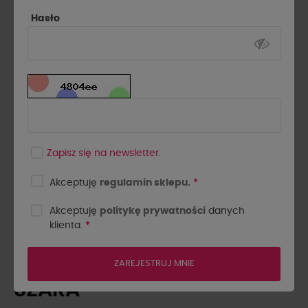
Hasło
Zapisz się na newsletter.
Akceptuję
regulamin sklepu.
*
Akceptuję
politykę prywatności
danych
klienta.
*
BRANSOLETKA KWARC
PAPROCI BY O LA LA...!
ZAREJESTRUJ MNIE
SZARA