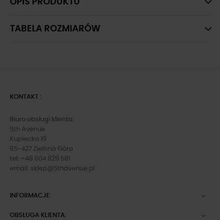
OPIS PRODUKTU
TABELA ROZMIARÓW
KONTAKT :
Biuro obsługi klienta:
5th Avenue
Kupiecka 19
65-427 Zielona Góra
tel: +48 604 829 581
email:
sklep@5thavenue.pl
INFORMACJE:

OBSŁUGA KLIENTA:
