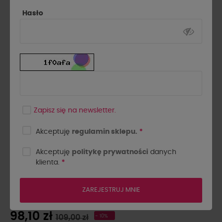
Hasło
Zapisz się na newsletter.
Akceptuję
regulamin sklepu.
*
Akceptuję
politykę prywatności
danych
klienta.
*
BRANSOLETKA ARIZONA BY
O LA LA..! LILIOWA
ZAREJESTRUJ MNIE
98,10 zł
109,00 zł
- 10%