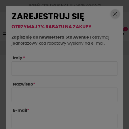
JESIEŃ 2026 DROP NR.1 JUZ W SPRZEDAŻY
ZAREJESTRUJ SIĘ
OTRZYMAJ 7% RABATU NA ZAKUPY
0
Toggle
☰
navigation
Zapisz się do newslettera 5th Avenue
i otrzymaj
jednorazowy kod rabatowy
Akcesoria
Biżuteria
Bransoletka Arizona By o la la..!
wysłany na e-mail.
liliowa
Imię
*
Nazwisko
*
E-mail
*