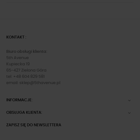
KONTAKT :
Biuro obsługi klienta:
5th Avenue
Kupiecka 19
65-427 Zielona Góra
tel: +48 604 829 581
email:
sklep@5thavenue.pl
INFORMACJE:

OBSŁUGA KLIENTA:

ZAPISZ SIĘ DO NEWSLETTERA